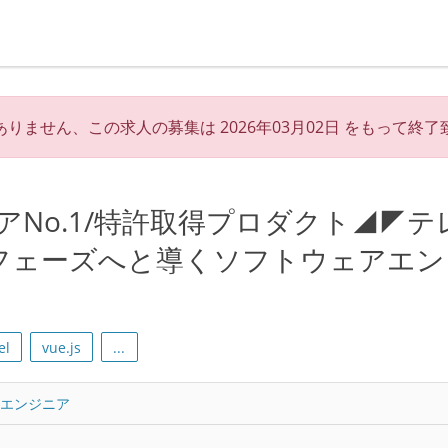
ありません、この求人の募集は
2026年03月02日
をもって終了
アNo.1/特許取得プロダクト◢◤テ
フェーズへと導くソフトウェアエン
el
vue.js
...
トエンジニア