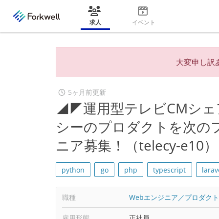
求人
イベント
大変申し訳
5ヶ月前更新
◢◤運用型テレビCMシェ
シーのプロダクトを次の
ニア募集！（telecy-e10）
python
go
php
typescript
larav
職種
Webエンジニア／プロダク
雇用形態
正社員