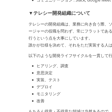
コミュニケーション : Slack, Google Meet 
▼テレシー開発組織について
テレシーの開発組織は、業務に向き合う際、
ージャーの役職を問わず、常にフラットであ
行うという点を大事にしています。
誰かが仕様を決めて、それをただ実装する人
以下のような開発ライフサイクルを一貫して
ヒアリング、調査
意思決定
実装、テスト
デプロイ
モニタリング
改善
もちろん得意・不得意な領域は当然あるので