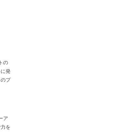
トの
共に発
てのプ
ーア
労力を