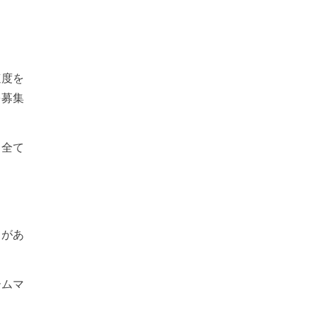
速度を
を募集
ラ全て
力があ
ームマ