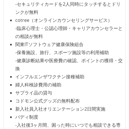
かえりミーティングを行っている
-セキュリティカードを2人同時にタッチするとドリ
タスク見積もりの単位には絶対量（人日など）ではな
ンクが無料
く相対ポイントを用い、極力複数人の意見を調整する
cotree（オンラインカウンセリングサービス）
形で行っている
-臨床心理士・公認心理師・キャリアカウンセラーと
継続的なデプロイ（デリバリー）を行っている
の相談が無料
関東ITソフトウェア健康保険組合
ワークフローの整備
-保養施設、旅行、スポーツ施設等の利用補助
全てのコードをバージョン管理ツールで管理している
-健康診断結果や医療費の確認、ポイントの獲得・交
各メンバーが実装したコードのマージは Pull Request
換
ベースで行われる
インフルエンザワクチン接種補助
自動（＝システム化され、1コマンドで実行できる）
婦人科検診費用の補助
ビルド、自動デプロイ環境が整備されている
サプライ品の貸与
コードによるインフラ構成管理（Infrastructure as
コドモン公式グッズの無料配布
Code）の環境が整備されている
新入社員入社オリエンテーション2日間実施
オープンな情報共有
バディ制度
-入社後3ヶ月間、困った時にいつでも相談できる専
KPI などチームの目標・実績値について、メンバーの