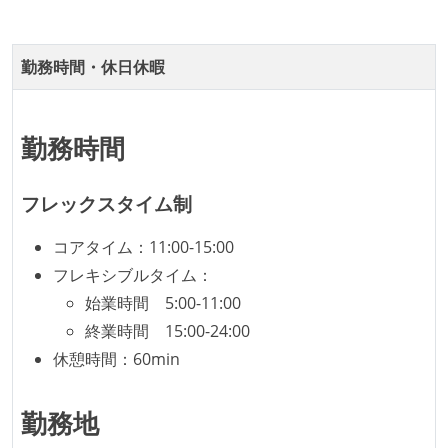
ング部門の人間が経営に参加している
社外から登壇を依頼・指名を受けるようなエンジニア
勤務時間・休日休暇
が在籍している
エンジニアが自発的に外部のイベントやカンファレン
スに登壇している
勤務時間
最新技術を追いかけるための社内勉強会が定期開催さ
れ、参加者が自主的に参加している
フレックスタイム制
Slack等で、最新技術の良し悪しをメンバーがよく会話
している
コアタイム：11:00-15:00
フレキシブルタイム：
開発メンバーの裁量
始業時間 5:00-11:00
設計・実装から運用までを同じ開発チームが担い、フ
終業時間 15:00-24:00
ロントエンド、バックエンド、インフラといった役割
休憩時間：60min
の境界を超えて、個人が必要な範囲にまで染み出して
いく姿勢が根付いている
勤務地
1年以内に、技術負債を解消するためのプロジェクト