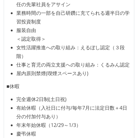
任の先輩社員をアサイン
誰もがいつでも閲覧可能になっている
業務時間の一部を自己研鑽に充てられる週半日の学
ドキュメントの整備やペアプロ、モブワークなど、ナ
習投資制度
レッジの共有を積極的に行っている（属人性を減らす
服装自由
取り組みをしている）
＜認定取得＞
大規模サービスの開発
女性活躍推進への取り組み：えるぼし認定（３段
階）
同時接続ユーザー数（数千以上）
仕事と育児の両立支援への取り組み：くるみん認定
大規模テーブルあり（1テーブルあたり数千万レコー
屋内原則禁煙(喫煙スペースあり)
ド以上）
マイクロサービス化している
■休暇
トラフィック数が多い（数千rps以上）
完全週休2日制(土日祝)
1つのプロダクトを5チーム以上の開発チーム（ストリ
有給休暇（入社日に付与/毎年7月に法定日数＋4日
ームアラインド、プラットフォーム等）で分担して開
分の付加付与あり）
発・運用している
年末年始休暇（12/29～1/3）
労働環境の自由度
慶弔休暇