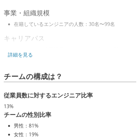
事業・組織規模
在籍しているエンジニアの人数：30名〜99名
キャリアパス
エンジニアの人事評価にエンジニア経験者が関わって
詳細を見る
いる
マネージャーやCTOと高頻度（月1程度）でキャリアに
チームの構成は？
ついて話す場が設けられている
年収800万円以上のエンジニアに、マネジメントの役
割を持たない人がいる
従業員数に対するエンジニア比率
技術カルチャー
13%
チームの性別比率
CTO またはそれに準じる、技術やワークフローの標準
男性
：
81%
化を行う役割の人・部門が存在する
女性
：
19%
取締役（社内）または執行役員として、エンジニアリ