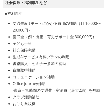
何らかのコーディング規約をチーム全体で遵守するよ
社会保険・福利厚生など
うにしている
■福利厚生
提出されたコードには自動的にリグレッションテスト
が実行される環境が構築されている
交通費&リモートにかかる費用の補助（月 10,000〜
20,000円）
テストの実施度
慶弔金（例：出産・育児サポート金 300,000円）
機能の実装と同時にテストコードを記述している
子ども手当
想定される複数環境での品質チェックを義務づけてい
社会保険完備
る
生成AIサービス有料プランの利用
書籍購入・セミナー参加の補助
アジャイル実践状況
資格取得補助
1ヶ月以下の短い期間でのイテレーション開発を実践
コミュニケーション補助
している
Office Journey補助
デイリーでスタンドアップミーティング、またはそれ
-東京⇔宮崎間の交通費・宿泊費（最大2泊）を補助
に準じるチーム内の打ち合わせを行っている
クラブ活動補助
イテレーションの最後などに、定期的にチームでふり
おごり自販機