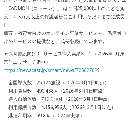
メイン事業である保育・教育施設向けの業務支援システム
休憩時間：1時間
「CoDMON（コドモン）」 は全国25,000以上のこども施
休日制度：完全週休2日制（土日祝休み）
設、415万人以上の保護者様にご利用いただくまでに成長
主な休暇：年末年始、夏季、慶弔休暇など
し、
給与形態：月給制
保育・教育者向けのオンライン研修サービスや、保護者向
給与形態：賞与あり
けのサービスの提供など、成長を続けています。
労働契約期間：無期雇用
試用期間：あり（6ヶ月間）
▼保育施設向けICTサービス導入実績No,1 （2026年1月東
社会保険：各種社会保険完備（雇用・労災・健康・厚
京商工リサーチ調べ）
生年金）
https://newscast.jp/smart/news/7258278
受動喫煙防止措置：屋内禁煙（屋内に喫煙可能室設
・全国導入数：25,124施設（2026年3月1日時点）
置）
・利用職員数：490,438人（2026年3月1日時点）
・導入自治体数：719自治体（2026年3月1日時点）
・利用保護者数：4,156,956人（2026年3月1日時点）
・継続利用率：99.8％（2024年実績）