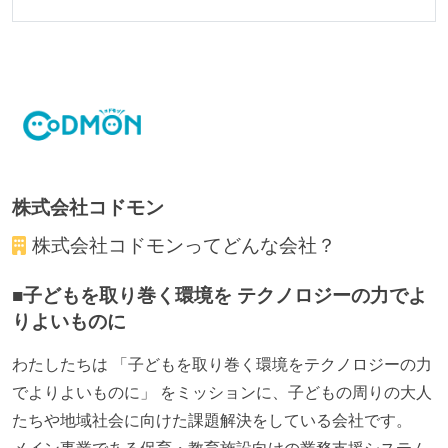
2年以内に未就学児を子育てしながら働いていたエン
ジニアがいる
フレックスタイム制または裁量労働制を採用している
メンバーの多様性
外国籍の開発メンバーがいる
開発メンバーの新卒採用を実施している
株式会社コドモン
待遇・福利厚生
株式会社コドモン
ってどんな会社？
イベントへの業務参加やチケット負担など、会社とし
■子どもを取り巻く環境を テクノロジーの力でよ
て、大規模カンファレンスへの参加を支援する制度が
りよいものに
ある
職業安定法に対応する記載事項
わたしたちは 「子どもを取り巻く環境をテクノロジーの力
でよりよいものに」 をミッションに、子どもの周りの大人
フレックスタイム制の所定労働時間：1日平均8時間相
たちや地域社会に向けた課題解決をしている会社です。
当