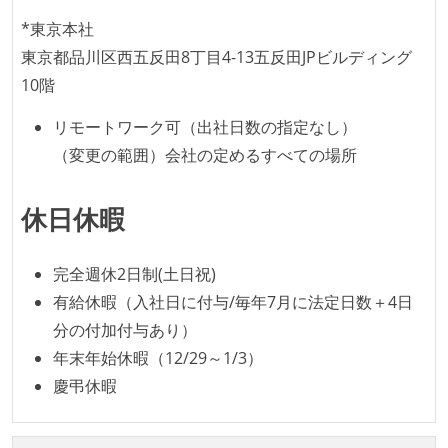
や、古くなったツールのリプレイスプロジェクトがボ
*東京本社
トムアップで実施されたことがある
東京都品川区西五反田8丁目4-13五反田JPビルディング
企画を決定する場に、実装を担当する開発メンバーが
10階
参加している
タスクの見積もりは、実装を担当するメンバーが中心
リモートワーク可（出社日数の指定なし）
となって行う
（変更の範囲）会社の定めるすべての場所
全体のスケジュール管理は、途中の成果を随時確認し
ながら、納期または盛り込む機能を柔軟に調整する形
休日休暇
で行う
完全週休2日制(土日祝)
コード品質向上のための取り組み
有給休暇（入社日に付与/毎年7月に法定日数＋4日
本番にデプロイされるコードには、全てコードレビュ
分の付加付与あり）
ーまたはペアプログラミングを実施している
年末年始休暇（12/29～1/3）
「リファクタリングは随時行われるべき」という価値
慶弔休暇
観をメンバー全員が共有しており、日常的に実施して
いる