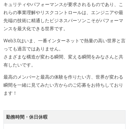
キュリティやパフォーマンスが要求されるものであり、こ
本番にデプロイされるコードには、全てコードレビュ
れらの事業理解やリスクコントロールは、エンジニアや最
ーまたはペアプログラミングを実施している
先端の技術に精通したビジネスパーソンこそがパフォーマ
「リファクタリングは随時行われるべき」という価値
ンスを最大化できる世界です。
観をメンバー全員が共有しており、日常的に実施して
いる
Web3.0はいま、一番インターネットで熱量の高い世界と言
何らかのコーディング規約をチーム全体で遵守するよ
っても過言ではありません。
うにしている
さまざまな構造が変わる瞬間、変える瞬間をみなさんと共
有したいです。
アジャイル実践状況
1ヶ月以下の短い期間でのイテレーション開発を実践
最高のメンバーと最高の体験を作りたい方、世界が変わる
している
瞬間を一緒に見てみたい方からのご応募をお待ちしており
デイリーでスタンドアップミーティング、またはそれ
ます！
に準じるチーム内の打ち合わせを行っている
イテレーションの最後などに、定期的にチームでふり
勤務時間・休日休暇
かえりミーティングを行っている
タスク見積もりの単位には絶対量（人日など）ではな