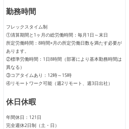
く相対ポイントを用い、極力複数人の意見を調整する
勤務時間
形で行っている
継続的なデプロイ（デリバリー）を行っている
フレックスタイム制
ワークフローの整備
①清算期間と1ヶ月の総労働時間：毎月1日～末日
所定労働時間：8時間×月の所定労働日数を満たす必要が
全てのコードをバージョン管理ツールで管理している
あります。
各メンバーが実装したコードのマージは Pull Request
②標準労働時間：1日8時間（部署により基本勤務時間は
ベースで行われる
異なる）
自動（＝システム化され、1コマンドで実行できる）
③コアタイムあり：12時～15時
ビルド、自動デプロイ環境が整備されている
④リモートワーク可能（週2リモート、週3日出社）
コードによるインフラ構成管理（Infrastructure as
Code）の環境が整備されている
休日休暇
オープンな情報共有
KPI などチームの目標・実績値について、メンバーの
年間休日：121日
誰もがいつでも閲覧可能になっている
完全週休2日制（土・日）