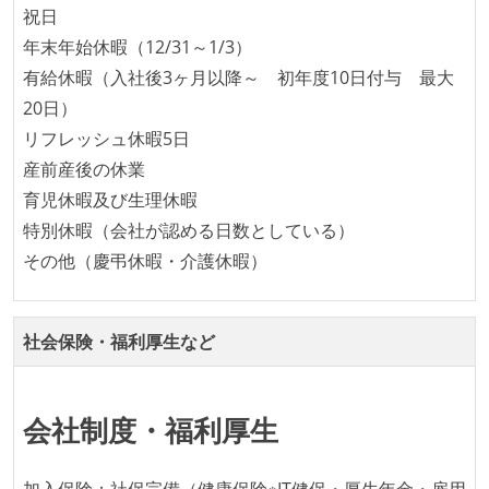
祝日
労働環境の自由度
年末年始休暇（12/31～1/3）
フレックスタイム制または裁量労働制を採用している
有給休暇（入社後3ヶ月以降～ 初年度10日付与 最大
20日）
メンバーの多様性
リフレッシュ休暇5日
外国籍の開発メンバーがいる
産前産後の休業
待遇・福利厚生
育児休暇及び生理休暇
特別休暇（会社が認める日数としている）
入社時には、各自希望のスペックの PC やディスプレ
その他（慶弔休暇・介護休暇）
イが支給される
社会保険・福利厚生など
会社制度・福利厚生
加入保険：社保完備（健康保険※IT健保・厚生年金・雇用