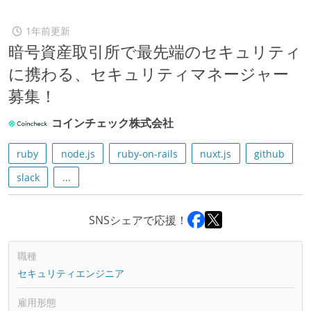
1年前更新
暗号資産取引所で最先端のセキュリティ
に携わる、セキュリティマネージャー
募集！
コインチェック株式会社
ruby
node.js
ruby-on-rails
nuxt.js
github
slack
...
SNSシェアで応援！
職種
セキュリティエンジニア
雇用形態