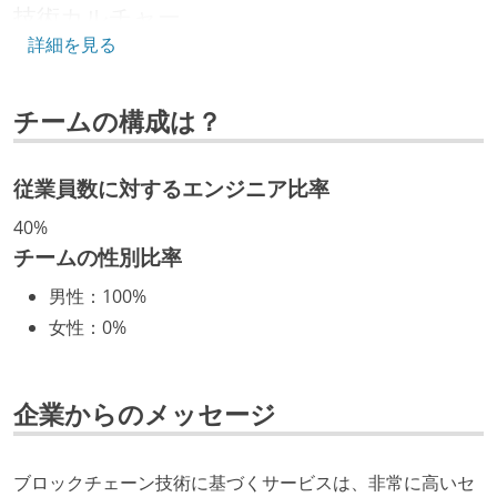
技術カルチャー
詳細を見る
CTO またはそれに準じる、技術やワークフローの標準
化を行う役割の人・部門が存在する
チームの構成は？
取締役（社内）または執行役員として、エンジニアリ
ング部門の人間が経営に参加している
従業員数に対するエンジニア比率
開発メンバーの裁量
40%
OS やエディタ、IDE といった個人の環境は、各自の責
チームの性別比率
任で好きなものを使うことができる
男性
：
100%
企画を決定する場に、実装を担当する開発メンバーが
女性
：
0%
参加している
全体のスケジュール管理は、途中の成果を随時確認し
ながら、納期または盛り込む機能を柔軟に調整する形
企業からのメッセージ
で行う
コード品質向上のための取り組み
ブロックチェーン技術に基づくサービスは、非常に高いセ