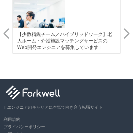
R
【少数精鋭チーム／ハイブリッドワーク】老
【
計
人ホーム・介護施設マッチングサービスの
療
Web開発エンジニアを募集しています！
的
わ
ITエンジニアのキャリアに本気で向き合う転職サイト
利用規約
プライバシーポリシー