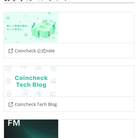
プロジェクト管理
github
情報共有ツール
slack
confluence
その他
Coincheck 公式note
aws
aws-cloudformation
amazon-cloudwatch
newrelic
docker
aws-ec2
その他、現場で使われている技術
プロジェクト管理
Coincheck Tech Blog
trello
その他
packer
aws-s3