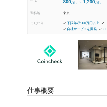
年収
800
1,200
万円
〜
万円
勤務地
東京
こだわり
下限年収500万円以上
自社サービスを開発
C
仕事概要