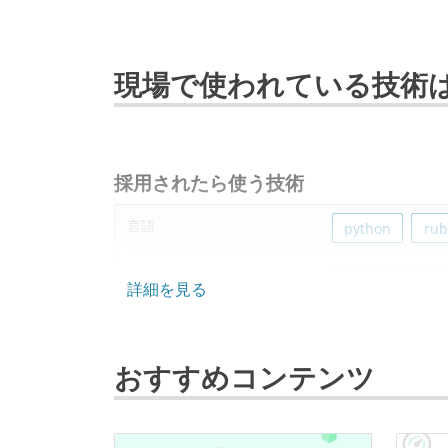
現場で使われている技術
採用されたら使う技術
言語
python
rub
フレームワーク
ruby-on-rails
詳細を見る
データベース
bigquery
おすすめコンテンツ
プロジェクト管理
jira
情報共有ツール
slack