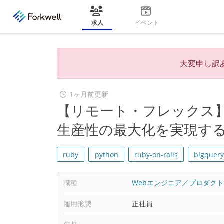
求人
イベント
大変申し訳
1ヶ月前更新
【リモート・フレックス】
生産性の最大化を実現する
ruby
python
ruby-on-rails
bigquer
職種
Webエンジニア／プロダク
雇用形態
正社員