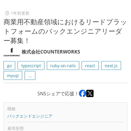
1年前更新
商業用不動産領域におけるリードプラッ
トフォームのバックエンジニアリーダ
ー募集！
株式会社COUNTERWORKS
go
typescript
ruby-on-rails
react
next.js
mysql
...
SNSシェアで応援！
職種
バックエンドエンジニア
雇用形態