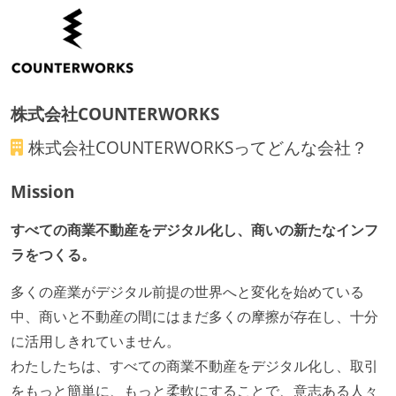
機能の実装と同時にテストコードを記述している
想定される複数環境での品質チェックを義務づけてい
る
アジャイル実践状況
株式会社COUNTERWORKS
1ヶ月以下の短い期間でのイテレーション開発を実践
株式会社COUNTERWORKS
ってどんな会社？
している
デイリーでスタンドアップミーティング、またはそれ
Mission
に準じるチーム内の打ち合わせを行っている
すべての商業不動産をデジタル化し、商いの新たなインフ
イテレーションの最後などに、定期的にチームでふり
ラをつくる。
かえりミーティングを行っている
タスク見積もりの単位には絶対量（人日など）ではな
多くの産業がデジタル前提の世界へと変化を始めている
く相対ポイントを用い、極力複数人の意見を調整する
中、商いと不動産の間にはまだ多くの摩擦が存在し、十分
形で行っている
に活用しきれていません。
継続的なデプロイ（デリバリー）を行っている
わたしたちは、すべての商業不動産をデジタル化し、取引
をもっと簡単に、もっと柔軟にすることで、意志ある人々