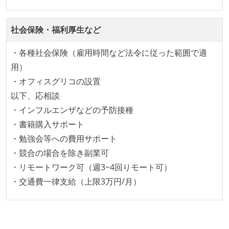
ていない
社会保険・福利厚生など
コード品質向上のための取り組み
本番にデプロイされるコードには、全てコードレビュ
・各種社会保険（雇用時間など法令に従った範囲で適
ーまたはペアプログラミングを実施している
用）
「リファクタリングは随時行われるべき」という価値
・オフィスグリコの設置
観をメンバー全員が共有しており、日常的に実施して
以下、応相談
いる
・インフルエンザなどの予防接種
何らかのコーディング規約をチーム全体で遵守するよ
・書籍購入サポート
うにしている
・勉強会等への費用サポート
提出されたコードには自動的にリグレッションテスト
・競合の場合を除き副業可
が実行される環境が構築されている
・リモートワーク可（週3~4回りモート可）
・交通費一律支給（上限3万円/月）
テストの実施度
ほとんどのプロダクトコードに単体テストを記述、実
施している