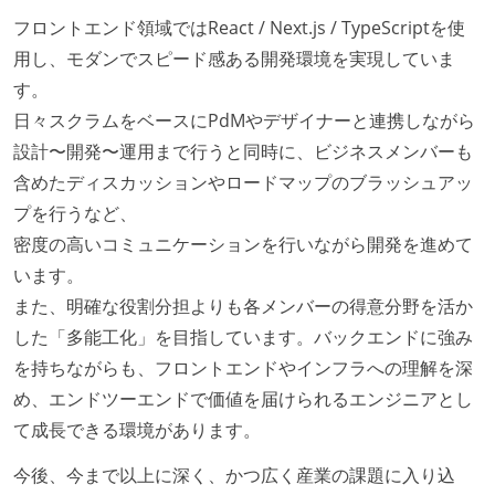
技術カルチャー
フロントエンド領域ではReact / Next.js / TypeScriptを使
CTO またはそれに準じる、技術やワークフローの標準
用し、モダンでスピード感ある開発環境を実現していま
化を行う役割の人・部門が存在する
す。
取締役（社内）または執行役員として、エンジニアリ
日々スクラムをベースにPdMやデザイナーと連携しながら
ング部門の人間が経営に参加している
設計〜開発〜運用まで行うと同時に、ビジネスメンバーも
最新技術を追いかけるための社内勉強会が定期開催さ
含めたディスカッションやロードマップのブラッシュアッ
れ、参加者が自主的に参加している
プを行うなど、
Slack等で、最新技術の良し悪しをメンバーがよく会話
密度の高いコミュニケーションを行いながら開発を進めて
している
います。
また、明確な役割分担よりも各メンバーの得意分野を活か
開発メンバーの裁量
した「多能工化」を目指しています。バックエンドに強み
設計・実装から運用までを同じ開発チームが担い、フ
を持ちながらも、フロントエンドやインフラへの理解を深
ロントエンド、バックエンド、インフラといった役割
め、エンドツーエンドで価値を届けられるエンジニアとし
の境界を超えて、個人が必要な範囲にまで染み出して
て成長できる環境があります。
いく姿勢が根付いている
今後、今まで以上に深く、かつ広く産業の課題に入り込
ユーザーのニーズや課題を理解するために、開発チー