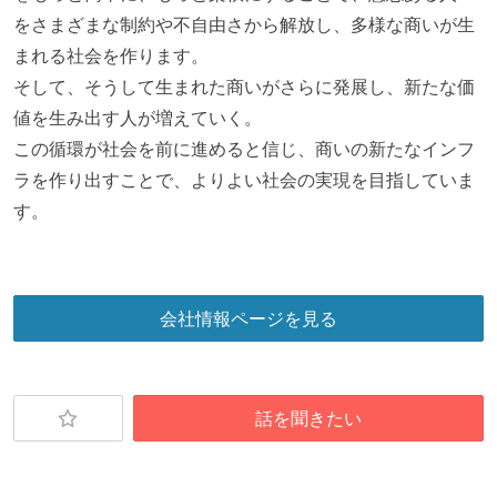
ワークフローの整備
をさまざまな制約や不自由さから解放し、多様な商いが生
全てのコードをバージョン管理ツールで管理している
まれる社会を作ります。
各メンバーが実装したコードのマージは Pull Request
そして、そうして生まれた商いがさらに発展し、新たな価
ベースで行われる
値を生み出す人が増えていく。
自動（＝システム化され、1コマンドで実行できる）
この循環が社会を前に進めると信じ、商いの新たなインフ
ビルド、自動デプロイ環境が整備されている
ラを作り出すことで、よりよい社会の実現を目指していま
コードによるインフラ構成管理（Infrastructure as
す。
Code）の環境が整備されている
オープンな情報共有
人事情報や秘匿性の高い内容を除いて、経営陣やマネ
会社情報ページを見る
ージャー以上の会議での議事録が社員にも公開されて
いる
KPI などチームの目標・実績値について、メンバーの
話を聞きたい
誰もがいつでも閲覧可能になっている
ドキュメントの整備やペアプロ、モブワークなど、ナ