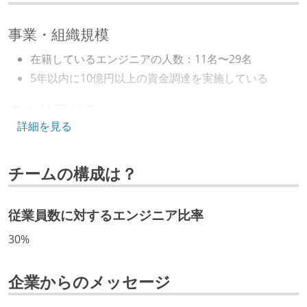
事業・組織規模
在籍しているエンジニアの人数：11名〜29名
5年以内に10億円以上の資金調達を実施している
キャリアパス
詳細を見る
エンジニアの人事評価にエンジニア経験者が関わって
いる
チームの構成は？
社内で、バックエンドチームからSREチームへの異動
など、キャリア形成を目的とした職域を超えての積極
的な異動が推奨され、実施されている
従業員数に対するエンジニア比率
マネージャーやCTOと高頻度（月1程度）でキャリアに
30%
ついて話す場が設けられている
年収800万円以上のエンジニアに、マネジメントの役
企業からのメッセージ
割を持たない人がいる