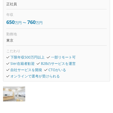
正社員
年収
650
760
万円
〜
万円
勤務地
東京
こだわり
下限年収500万円以上
一部リモート可
SIer在籍者歓迎
B2Bのサービスを運営
自社サービスを開発
CTOがいる
オンラインで選考が受けられる