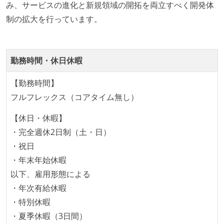
み、サービスの進化と新規領域の開拓を両立すべく開発体
ムのメンバーが、ユーザーインタビューに参加してい
制の拡大を行っています。
る
1年以内に、技術負債を解消するためのプロジェクト
や、古くなったツールのリプレイスプロジェクトがボ
勤務時間・休日休暇
トムアップで実施されたことがある
OS やエディタ、IDE といった個人の環境は、各自の責
【勤務時間】
任で好きなものを使うことができる
フルフレックス（コアタイム無し）
企画を決定する場に、実装を担当する開発メンバーが
【休日・休暇】
参加している
・完全週休2日制（土・日）
タスクの見積もりは、実装を担当するメンバーが中心
・祝日
となって行う
・年末年始休暇
全体のスケジュール管理は、途中の成果を随時確認し
以下、雇用形態による
ながら、納期または盛り込む機能を柔軟に調整する形
・年次有給休暇
で行う
・特別休暇
プロダクトの開発言語やフレームワークなど主要な構
・夏季休暇（3日間）
成技術は、基本的に最新版より1年以上ビハインドし