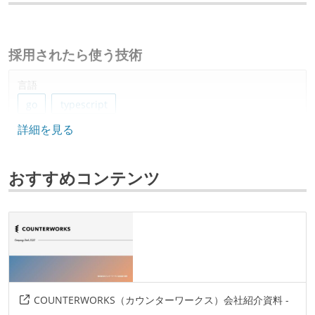
採用されたら使う技術
言語
go
typescript
詳細を見る
フレームワーク
ruby-on-rails
react
next.js
おすすめコンテンツ
データベース
mysql
postgresql
プロジェクト管理
github
その他
COUNTERWORKS（カウンターワークス）会社紹介資料 -