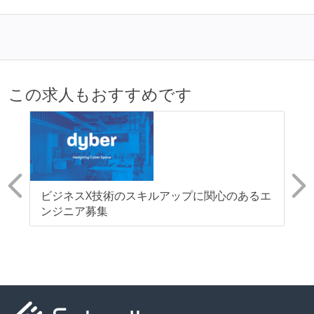
レッジの共有を積極的に行っている（属人性を減らす
取り組みをしている）
大規模サービスの開発
テーブル数が多い (数百以上)
この求人もおすすめです
労働環境の自由度
週3日リモート勤務のハイブリットワーク（週2出社）
業務時間中に中抜けできる制度がある
2年以内に未就学児を子育てしながら働いていたエン
医
ビジネスX技術のスキルアップに関心のあるエ
D
ジニアがいる
角
ンジニア募集
ス
フレックスタイム制または裁量労働制を採用している
携
メンバーの多様性
開発メンバーの新卒採用を実施している
待遇・福利厚生