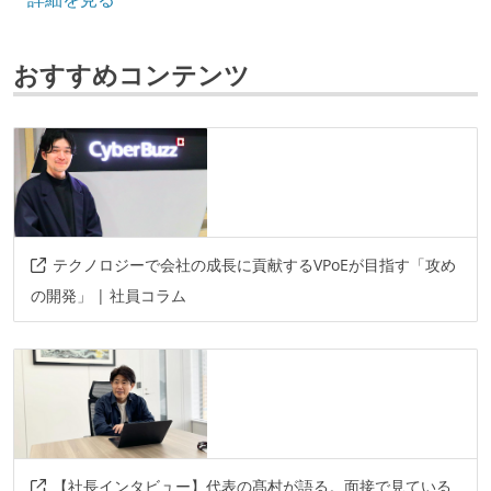
フレームワーク
next.js
nestjs
redux
react
akka
おすすめコンテンツ
playframework
データベース
bigquery
dynamodb
その他
prisma
fastify
neo4j
planetscale
テクノロジーで会社の成長に貢献するVPoEが目指す「攻め
github-actions
circleci
terraform
docker
の開発」 | 社員コラム
ztna
elasticsearch
pages
workers
dns
workflows
cloud-functions
cloud-run
rds
lambda
sqs
sns
s3
ecs
swagger
grpc
graphql
【社長インタビュー】代表の髙村が語る。面接で見ている