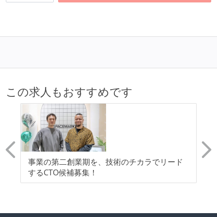
この求人もおすすめです
力
事業の第二創業期を、技術のチカラでリード
D
-
するCTO候補募集！
ス