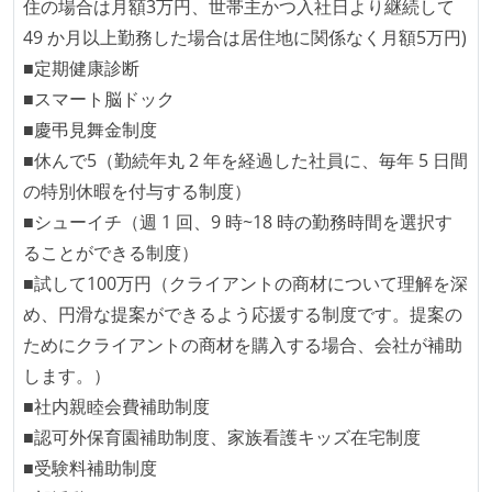
住の場合は月額3万円、世帯主かつ入社日より継続して
49 か月以上勤務した場合は居住地に関係なく月額5万円)
■定期健康診断
■スマート脳ドック
■慶弔見舞金制度
■休んで5（勤続年丸 2 年を経過した社員に、毎年 5 日間
の特別休暇を付与する制度）
■シューイチ（週 1 回、9 時~18 時の勤務時間を選択す
ることができる制度）
■試して100万円（クライアントの商材について理解を深
め、円滑な提案ができるよう応援する制度です。提案の
ためにクライアントの商材を購入する場合、会社が補助
します。）
■社内親睦会費補助制度
■認可外保育園補助制度、家族看護キッズ在宅制度
■受験料補助制度