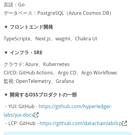
言語：Go
データベース：PostgreSQL（Azure Cosmos DB）
▼ フロントエンド開発
TypeScripte、Next.js、wagmi、Chakra UI
▼ インフラ・SRE
クラウド: Azure、Kubernetes
CI/CD: GitHub Actions、Argo CD、Argo Workflows
監視: OpenTelemetry、Grafana
▼ 開発するOSSプロダクトの一部
・YUI: GitHub -
https://github.com/hyperledger-
labs/yui-docs
・LCP: GitHub -
https://github.com/datachainlab/lcp