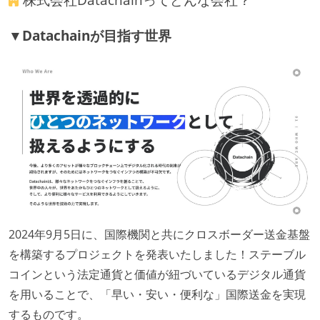
形で行っている
▼Datachainが目指す世界
ワークフローの整備
全てのコードをバージョン管理ツールで管理している
各メンバーが実装したコードのマージは Pull Request
ベースで行われる
自動（＝システム化され、1コマンドで実行できる）
ビルド、自動デプロイ環境が整備されている
コードによるインフラ構成管理（Infrastructure as
Code）の環境が整備されている
オープンな情報共有
2024年9月5日に、国際機関と共にクロスボーダー送金基盤
人事情報や秘匿性の高い内容を除いて、経営陣やマネ
を構築するプロジェクトを発表いたしました！ステーブル
ージャー以上の会議での議事録が社員にも公開されて
コインという法定通貨と価値が紐づいているデジタル通貨
いる
を用いることで、「早い・安い・便利な」国際送金を実現
KPI などチームの目標・実績値について、メンバーの
するものです。