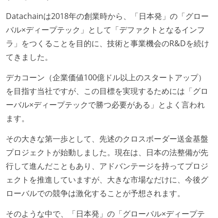
誰もがいつでも閲覧可能になっている
Datachainは2018年の創業時から、「日本発」の「グロー
ドキュメントの整備やペアプロ、モブワークなど、ナ
バル×ディープテック」として「デファクトとなるインフ
レッジの共有を積極的に行っている（属人性を減らす
ラ」をつくることを目的に、技術と事業機会のR&Dを続け
取り組みをしている）
てきました。
大規模サービスの開発
デカコーン（企業価値100億ドル以上のスタートアップ）
1つのプロダクトを5チーム以上の開発チーム（ストリ
を目指す当社ですが、この目標を実現するためには「グロ
ームアラインド、プラットフォーム等）で分担して開
ーバル×ディープテックで勝つ必要がある」とよく言われ
発・運用している
ます。
労働環境の自由度
その大きな第一歩として、先述のクロスボーダー送金基盤
プロジェクトが始動しました。現在は、日本の法整備が先
日本国内であれば、居住地は問わずにフルリモートで
行して進んだこともあり、アドバンテージを持ってプロジ
きる
ェクトを推進していますが、大きな市場なだけに、今後グ
2年以内に未就学児を子育てしながら働いていたエン
ローバルでの競争は激化することが予想されます。
ジニアがいる
フレックスタイム制または裁量労働制を採用している
そのような中で、「日本発」の「グローバル×ディープテ