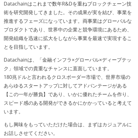
マネージャーやCTOと高頻度（月1程度）でキャリアに
Datachainはこれまで数年R&Dを重ねブロックチェーン技
ついて話す場が設けられている
術を研究開発してきました。その成果が実を結び、事業を
年収800万円以上のエンジニアに、マネジメントの役
推進するフェーズになっています。両事業はグローバルな
割を持たない人がいる
プロダクトであり、世界中の企業と競争環境にあるため、
開発組織を迅速に拡大をしながら事業を最速で実現するこ
技術カルチャー
とを目指しています。
CTO またはそれに準じる、技術やワークフローの標準
Datachainは、「金融インフラ×グローバル×ディープテッ
化を行う役割の人・部門が存在する
ク」領域での貴重なチャンスに直面しています。
取締役（社内）または執行役員として、エンジニアリ
180兆ドルと言われるクロスボーダー市場で、世界市場の
ング部門の人間が経営に参加している
あらゆるスタートアップに対してアドバンテージがある
社外から登壇を依頼・指名を受けるようなエンジニア
【この一年が勝負】であり、いかに優れたチームを作り、
が在籍している
スピード感のある開発ができるかにかかっていると考えて
エンジニアが自発的に外部のイベントやカンファレン
います。
スに登壇している
最新技術を追いかけるための社内勉強会が定期開催さ
もし興味をもっていただけた場合は、まずはカジュアルに
れ、参加者が自主的に参加している
お話しさせてください。