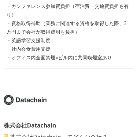
・カンファレンス参加費負担（宿泊費・交通費負担も有
施している
り）
ほとんどの機能に受け入れテストを記述、実施してい
・資格取得補助（業務に関連する資格を取得した際、3
る
万円まで会社が取得費用を負担）
機能の実装と同時にテストコードを記述している
・英語学習支援制度
想定される複数環境での品質チェックを義務づけてい
・社内会食費用支援
る
・オフィス内全面禁煙※ビル内に共同喫煙室あり
アジャイル実践状況
1ヶ月以下の短い期間でのイテレーション開発を実践
している
デイリーでスタンドアップミーティング、またはそれ
に準じるチーム内の打ち合わせを行っている
イテレーションの最後などに、定期的にチームでふり
かえりミーティングを行っている
株式会社Datachain
タスク見積もりの単位には絶対量（人日など）ではな
く相対ポイントを用い、極力複数人の意見を調整する
株式会社Datachain
ってどんな会社？