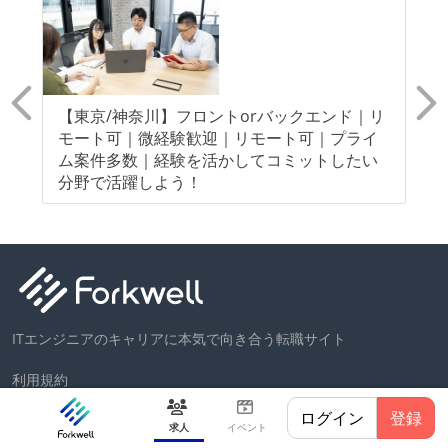
プ
【東京/神奈川】フロントorバックエンド｜リ
【
モート可｜微経験歓迎｜リモート可｜プライ
モ
ム案件多数｜経験を活かしてコミットしたい
指
分野で活躍しよう！
ITエンジニアのキャリアに本気で向き合う転職サイト
利用規約
プライバシーポリシー
ログイン
登録
求人
イベント
お問い合わせ