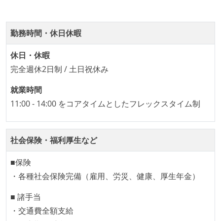
Slack等で、最新技術の良し悪しをメンバーがよく会話
している
英語でコミュニケーションとる機会が社内にある
勤務時間・休日休暇
開発メンバーの裁量
休日・休暇
設計・実装から運用までを同じ開発チームが担い、フ
完全週休2日制 / 土日祝休み
ロントエンド、バックエンド、インフラといった役割
就業時間
の境界を超えて、個人が必要な範囲にまで染み出して
11:00 - 14:00 をコアタイムとしたフレックスタイム制
いく姿勢が根付いている
企画を決定する場に、実装を担当する開発メンバーが
参加している
社会保険・福利厚生など
タスクの見積もりは、実装を担当するメンバーが中心
■保険
となって行う
・各種社会保険完備（雇用、労災、健康、厚生年金）
全体のスケジュール管理は、途中の成果を随時確認し
ながら、納期または盛り込む機能を柔軟に調整する形
■ 諸手当
で行う
・交通費全額支給
プロダクトの開発言語やフレームワークなど主要な構