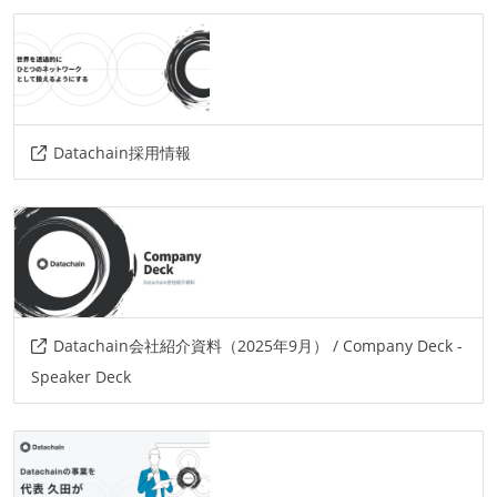
postgresql
情報共有ツール
slack
その他
Datachain採用情報
cosmos
azure-cosmos-db
azure
typescripte
bnb-chain
wagmi
chakra-ui
kubernetes
github-actions
argo-cd
argo-workflows
opentelemetry
grafana
ethereum
Datachain会社紹介資料（2025年9月） / Company Deck -
Speaker Deck