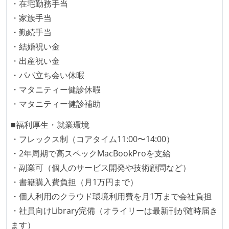
・在宅勤務手当
成技術は、基本的に最新版より1年以上ビハインドし
・家族手当
ていない
・勤続手当
・結婚祝い金
コード品質向上のための取り組み
・出産祝い金
本番にデプロイされるコードには、全てコードレビュ
・パパ立ち会い休暇
ーまたはペアプログラミングを実施している
・マタニティー健診休暇
「リファクタリングは随時行われるべき」という価値
・マタニティー健診補助
観をメンバー全員が共有しており、日常的に実施して
■福利厚生・就業環境
いる
・フレックス制（コアタイム11:00〜14:00）
何らかのコーディング規約をチーム全体で遵守するよ
・2年周期で高スペックMacBookProを支給
うにしている
・副業可（個人のサービス開発や技術顧問など）
提出されたコードには自動的にリグレッションテスト
・書籍購入費負担（月1万円まで）
が実行される環境が構築されている
・個人利用のクラウド環境利用費を月1万まで会社負担
テストの実施度
・社員向けLibrary完備（オライリーは最新刊が随時届き
ます）
ほとんどのプロダクトコードに単体テストを記述、実