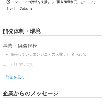
エンジニアの挑戦を支援する「開発組織制度」をつくりま
した！｜Datachain
開発体制・環境
事業・組織規模
在籍しているエンジニアの人数：11名〜29名
キャリアパス
エンジニアの人事評価にエンジニア経験者が関わって
詳細を見る
いる
社内で、バックエンドチームからSREチームへの異動
企業からのメッセージ
など、キャリア形成を目的とした職域を超えての積極
的な異動が推奨され、実施されている