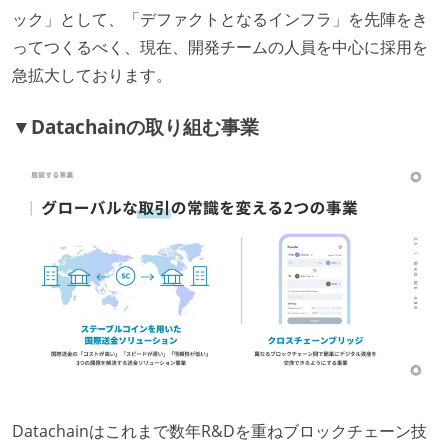
メンバーの多様性
ック」として、「デファクトとなるインフラ」を先陣をき
ってつくるべく、現在、開発チームの人員を中心に採用を
外国籍の開発メンバーがいる
急拡大しております。
待遇・福利厚生
▼Datachainの取り組む事業
イベントへの業務参加やチケット負担など、会社とし
て、大規模カンファレンスへの参加を支援する制度が
ある
入社時には、各自希望のスペックの PC やディスプレ
イが支給される
希望者には定価 6 万円以上のオフィスチェアが支給さ
れる
ストックオプションまたは自社株購入支援制度がある
職業安定法に対応する記載事項
受動喫煙防止措置：屋内禁煙（屋内に喫煙可能室設
Datachainはこれまで数年R&Dを重ねブロックチェーン技
置）