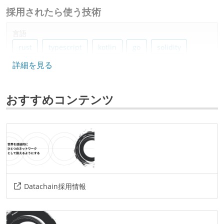
採用されたら使う技術
言語
rust
typescript
kotlin
go
solidity
詳細を見る
フレームワーク
next.js
おすすめコンテンツ
データベース
postgresql
情報共有ツール
slack
その他
Datachain採用情報
chakra-ui
grafana
opentelemetry
argo-workflows
argo-cd
github-actions