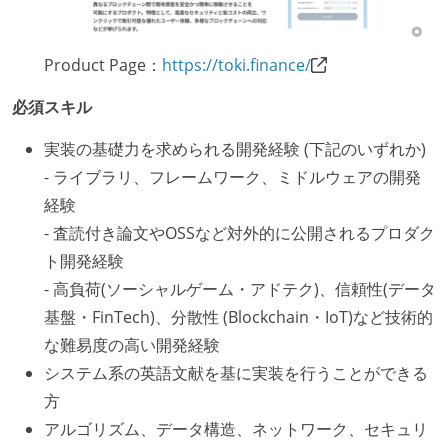
「リファクタリングは随時行われるべき」という価値
観をメンバー全員が共有しており、日常的に実施して
いる
Product Page：
https://toki.finance/
何らかのコーディング規約をチーム全体で遵守するよ
必須スキル
うにしている
提出されたコードには自動的にリグレッションテスト
実装の基礎力を求められる開発経験 (下記のいずれか)
が実行される環境が構築されている
- ライブラリ、フレームワーク、ミドルウェアの開発
経験
テストの実施度
- 査読付き論文やOSSなど対外的に公開されるプロダク
ほとんどのプロダクトコードに単体テストを記述、実
ト開発経験
施している
- 高負荷(ソーシャルゲーム・アドテク)、信頼性(データ
ほとんどの機能に受け入れテストを記述、実施してい
基盤・FinTech)、分散性 (Blockchain・IoT)など技術的
る
な難易度の高い開発経験
機能の実装と同時にテストコードを記述している
システム系の英語文献を基に実装を行うことができる
想定される複数環境での品質チェックを義務づけてい
方
る
アルゴリズム、データ構造、ネットワーク、セキュリ