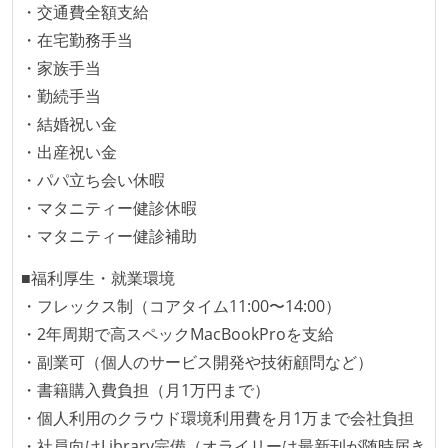
・交通費全額支給
ームアラインド、プラットフォーム等）で分担して開
・在宅勤務手当
発・運用している
・家族手当
労働環境の自由度
・勤続手当
・結婚祝い金
日本国内であれば、居住地は問わずにフルリモートで
・出産祝い金
きる
・パパ立ち会い休暇
2年以内に未就学児を子育てしながら働いていたエン
・マタニティー健診休暇
ジニアがいる
・マタニティー健診補助
フレックスタイム制または裁量労働制を採用している
■福利厚生・就業環境
メンバーの多様性
・フレックス制（コアタイム11:00〜14:00）
外国籍の開発メンバーがいる
・2年周期で高スペックMacBookProを支給
待遇・福利厚生
・副業可（個人のサービス開発や技術顧問など）
・書籍購入費負担（月1万円まで）
イベントへの業務参加やチケット負担など、会社とし
・個人利用のクラウド環境利用費を月1万まで会社負担
て、大規模カンファレンスへの参加を支援する制度が
・社員向けLibrary完備（オライリーは最新刊が随時届き