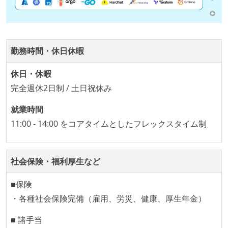
ビルド、自動デプロイ環境が整備されている
コードによるインフラ構成管理（Infrastructure as
Code）の環境が整備されている
勤務時間・休日休暇
オープンな情報共有
休日・休暇
人事情報や秘匿性の高い内容を除いて、経営陣やマネ
完全週休2日制 / 土日祝休み
ージャー以上の会議での議事録が社員にも公開されて
就業時間
いる
11:00 - 14:00 をコアタイムとしたフレックスタイム制
KPI などチームの目標・実績値について、メンバーの
誰もがいつでも閲覧可能になっている
ドキュメントの整備やペアプロ、モブワークなど、ナ
社会保険・福利厚生など
レッジの共有を積極的に行っている（属人性を減らす
取り組みをしている）
■保険
・各種社会保険完備（雇用、労災、健康、厚生年金）
大規模サービスの開発
■ 諸手当
1つのプロダクトを5チーム以上の開発チーム（ストリ