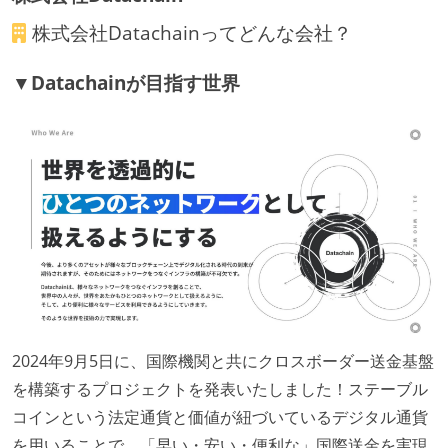
定される】
株式会社Datachain
ってどんな会社？
休憩時間：1時間
休日制度：完全週休2日制（土日祝休み）
▼Datachainが目指す世界
主な休暇：年末年始、夏季、慶弔休暇など
給与形態：月給制
給与形態：賞与なし
労働契約期間：無期雇用
試用期間：あり（3ヶ月間）
社会保険：各種社会保険完備（雇用・労災・健康・厚
生年金）
試用期間：あり（期間は「社会保険・福利厚生欄」に
記載）
受動喫煙防止措置：屋内禁煙（屋内に喫煙可能室設
2024年9月5日に、国際機関と共にクロスボーダー送金基盤
置）
を構築するプロジェクトを発表いたしました！ステーブル
コインという法定通貨と価値が紐づいているデジタル通貨
を用いることで、「早い・安い・便利な」国際送金を実現