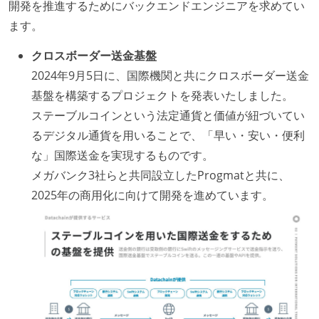
開発を推進するためにバックエンドエンジニアを求めてい
化を行う役割の人・部門が存在する
ます。
取締役（社内）または執行役員として、エンジニアリ
ング部門の人間が経営に参加している
クロスボーダー送金基盤
社外から登壇を依頼・指名を受けるようなエンジニア
2024年9月5日に、国際機関と共にクロスボーダー送金
が在籍している
基盤を構築するプロジェクトを発表いたしました。
エンジニアが自発的に外部のイベントやカンファレン
ステーブルコインという法定通貨と価値が紐づいてい
スに登壇している
るデジタル通貨を用いることで、「早い・安い・便利
最新技術を追いかけるための社内勉強会が定期開催さ
な」国際送金を実現するものです。
れ、参加者が自主的に参加している
メガバンク3社らと共同設立したProgmatと共に、
Slack等で、最新技術の良し悪しをメンバーがよく会話
2025年の商用化に向けて開発を進めています。
している
英語でコミュニケーションとる機会が社内にある
開発メンバーの裁量
設計・実装から運用までを同じ開発チームが担い、フ
ロントエンド、バックエンド、インフラといった役割