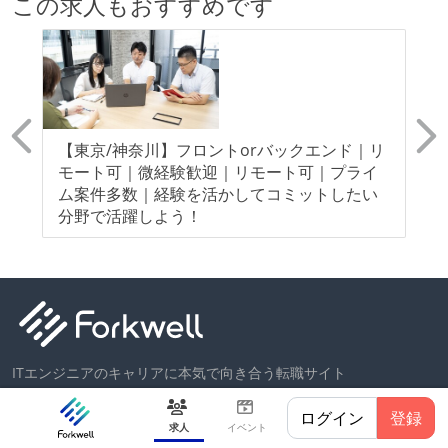
この求人もおすすめです
プ
【東京/神奈川】フロントorバックエンド｜リ
【
モート可｜微経験歓迎｜リモート可｜プライ
モ
ム案件多数｜経験を活かしてコミットしたい
指
分野で活躍しよう！
ITエンジニアのキャリアに本気で向き合う転職サイト
利用規約
ログイン
登録
求人
イベント
プライバシーポリシー