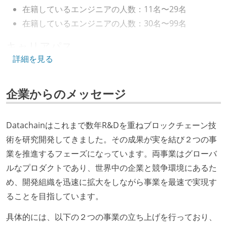
在籍しているエンジニアの人数：11名〜29名
在籍しているエンジニアの人数：30名〜99名
キャリアパス
詳細を見る
エンジニアの人事評価にエンジニア経験者が関わって
いる
企業からのメッセージ
社内で、バックエンドチームからSREチームへの異動
など、キャリア形成を目的とした職域を超えての積極
的な異動が推奨され、実施されている
Datachainはこれまで数年R&Dを重ねブロックチェーン技
マネージャーやCTOと高頻度（月1程度）でキャリアに
術を研究開発してきました。その成果が実を結び２つの事
ついて話す場が設けられている
業を推進するフェーズになっています。両事業はグローバ
年収800万円以上のエンジニアに、マネジメントの役
ルなプロダクトであり、世界中の企業と競争環境にあるた
割を持たない人がいる
め、開発組織を迅速に拡大をしながら事業を最速で実現す
ることを目指しています。
技術カルチャー
具体的には、以下の２つの事業の立ち上げを行っており、
CTO またはそれに準じる、技術やワークフローの標準