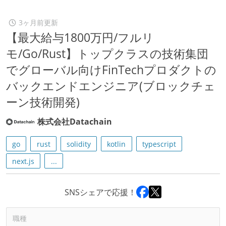
3ヶ月前更新
【最大給与1800万円/フルリ
モ/Go/Rust】トップクラスの技術集団
でグローバル向けFinTechプロダクトの
バックエンドエンジニア(ブロックチェ
ーン技術開発)
株式会社Datachain
go
rust
solidity
kotlin
typescript
next.js
...
SNSシェアで応援！
職種