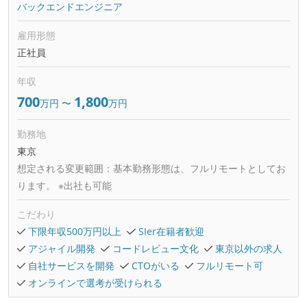
バックエンドエンジニア
雇用形態
正社員
年収
700
1,800
万円
〜
万円
勤務地
東京
想定される変更範囲：
基本勤務形態は、フルリモートとしてお
ります。 ※出社も可能
こだわり
下限年収500万円以上
SIer在籍者歓迎
アジャイル開発
コードレビュー文化
東京以外の求人
自社サービスを開発
CTOがいる
フルリモート可
オンラインで選考が受けられる