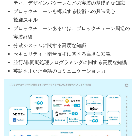
ティ、デザインパターンなどの実装の基礎的な知識
アジャイル実践状況
ブロックチェーンを構成する技術への興味関心
1ヶ月以下の短い期間でのイテレーション開発を実践
歓迎スキル
している
ブロックチェーンあるいは、ブロックチェーン周辺の
デイリーでスタンドアップミーティング、またはそれ
実装経験
に準じるチーム内の打ち合わせを行っている
分散システムに関する高度な知識
イテレーションの最後などに、定期的にチームでふり
セキュリティ・暗号技術に関する高度な知識
かえりミーティングを行っている
並行/非同期処理プログラミングに関する高度な知識
タスク見積もりの単位には絶対量（人日など）ではな
英語を用いた会話のコミュニケーション力
く相対ポイントを用い、極力複数人の意見を調整する
形で行っている
ワークフローの整備
全てのコードをバージョン管理ツールで管理している
各メンバーが実装したコードのマージは Pull Request
ベースで行われる
自動（＝システム化され、1コマンドで実行できる）