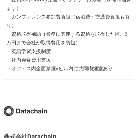
ある
ます）
入社時には、各自希望のスペックの PC やディスプレ
・カンファレンス参加費負担（宿泊費・交通費負担も有
イが支給される
り）
希望者には定価 6 万円以上のオフィスチェアが支給さ
・資格取得補助（業務に関連する資格を取得した際、3
れる
万円まで会社が取得費用を負担）
ストックオプションまたは自社株購入支援制度がある
・英語学習支援制度
職業安定法に対応する記載事項
・社内会食費用支援
・オフィス内全面禁煙※ビル内に共同喫煙室あり
【フレックスタイム制を適応している】
固定残業時間：月45時間分
【裁量労働制を適応している】
裁量労働制のみなし労働時間：1日8時間
フレックスタイム制の所定労働時間：1日平均8時間相
当
【勤務形態は、固定時間制、裁量労働制、フレックス
タイム制などが混在しており、選考プロセスの中で決
株式会社Datachain