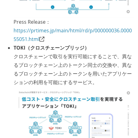
の境界を超えて、個人が必要な範囲にまで染み出して
いく姿勢が根付いている
企画を決定する場に、実装を担当する開発メンバーが
Press Release：
参加している
https://prtimes.jp/main/html/rd/p/000000036.0000
タスクの見積もりは、実装を担当するメンバーが中心
55051.html
となって行う
TOKI（クロスチェーンブリッジ）
全体のスケジュール管理は、途中の成果を随時確認し
クロスチェーンで取引を実行可能にすることで、異な
ながら、納期または盛り込む機能を柔軟に調整する形
るブロックチェーン上のトークン同士の交換や、異な
で行う
るブロックチェーン上のトークンを用いたアプリケー
プロダクトの開発言語やフレームワークなど主要な構
ションの利用を可能にするサービス。
成技術は、基本的に最新版より1年以上ビハインドし
ていない
コード品質向上のための取り組み
本番にデプロイされるコードには、全てコードレビュ
ーまたはペアプログラミングを実施している