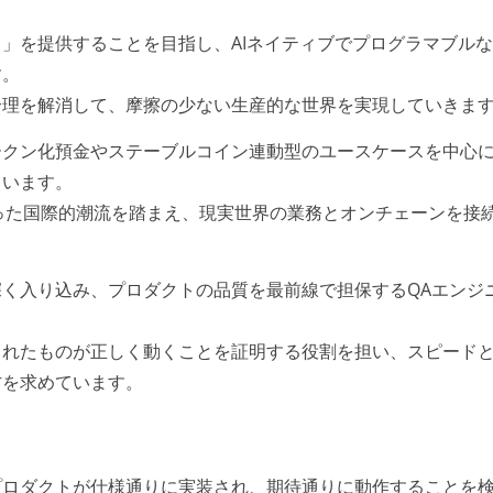
」を提供することを目指し、AIネイティブでプログラマブル
す。
合理を解消して、摩擦の少ない生産的な世界を実現していきま
ークン化預金やステーブルコイン連動型のユースケースを中心
ています。
dger）といった国際的潮流を踏まえ、現実世界の業務とオンチェーンを接
く入り込み、プロダクトの品質を最前線で担保するQAエンジ
られたものが正しく動くことを証明する役割を担い、スピード
方を求めています。
プロダクトが仕様通りに実装され、期待通りに動作することを