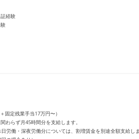
保証経験
経験
円〜＋固定残業手当17万円〜）
関わらず月45時間分を支給します。
休日労働・深夜労働分については、割増賃金を別途全額支給し