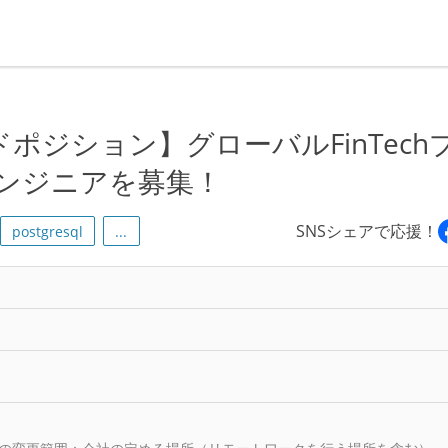
ドポジション】グローバルFinTech
ンジニアを募集！
SNSシェアで応援！
postgresql
...