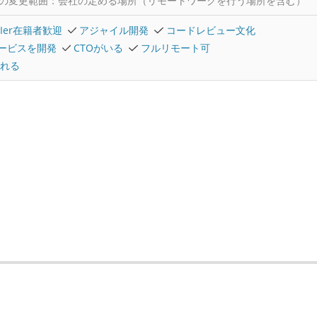
の変更範囲：会社の定める場所（リモートワークを行う場所を含む）
SIer在籍者歓迎
アジャイル開発
コードレビュー文化
ービスを開発
CTOがいる
フルリモート可
れる