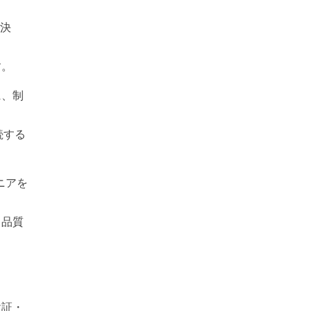
な決
す。
に、制
続する
ニアを
と品質
検証・