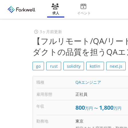
求人
イベント
3ヶ月前更新
【フルリモート/QA/リー
ダクトの品質を担うQAエ
go
rust
solidity
kotlin
next.js
職種
QAエンジニア
雇用形態
正社員
年収
800
1,800
万円
〜
万円
勤務地
東京