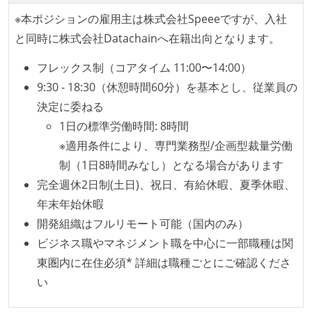
的な異動が推奨され、実施されている
※本ポジションの雇用主は株式会社Speeeですが、入社
マネージャーやCTOと高頻度（月1程度）でキャリアに
と同時に株式会社Datachainへ在籍出向となります。
ついて話す場が設けられている
年収800万円以上のエンジニアに、マネジメントの役
フレックス制（コアタイム 11:00〜14:00）
割を持たない人がいる
9:30 - 18:30（休憩時間60分）を基本とし、従業員の
決定に委ねる
技術カルチャー
1日の標準労働時間: 8時間
CTO またはそれに準じる、技術やワークフローの標準
※適用条件により、専門業務型/企画型裁量労働
化を行う役割の人・部門が存在する
制（1日8時間みなし）となる場合があります
取締役（社内）または執行役員として、エンジニアリ
完全週休2日制(土日)、祝日、有給休暇、夏季休暇、
ング部門の人間が経営に参加している
年末年始休暇
社外から登壇を依頼・指名を受けるようなエンジニア
開発組織はフルリモート可能（国内のみ）
が在籍している
ビジネス職やマネジメント職を中心に一部職種は関
エンジニアが自発的に外部のイベントやカンファレン
東圏内に在住必須* 詳細は職種ごとにご確認くださ
スに登壇している
い
最新技術を追いかけるための社内勉強会が定期開催さ
れ、参加者が自主的に参加している