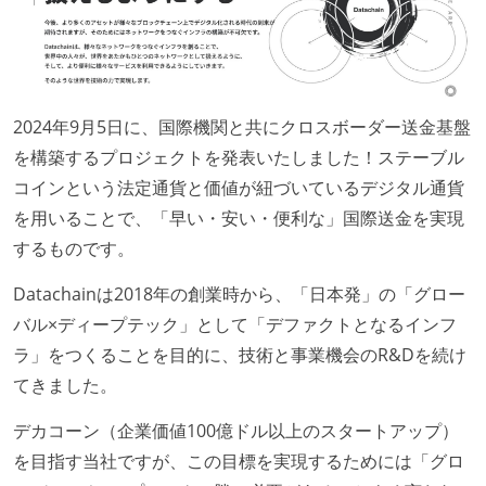
く相対ポイントを用い、極力複数人の意見を調整する
形で行っている
ワークフローの整備
2024年9月5日に、国際機関と共にクロスボーダー送金基盤
全てのコードをバージョン管理ツールで管理している
を構築するプロジェクトを発表いたしました！ステーブル
各メンバーが実装したコードのマージは Pull Request
コインという法定通貨と価値が紐づいているデジタル通貨
ベースで行われる
を用いることで、「早い・安い・便利な」国際送金を実現
自動（＝システム化され、1コマンドで実行できる）
するものです。
ビルド、自動デプロイ環境が整備されている
コードによるインフラ構成管理（Infrastructure as
Datachainは2018年の創業時から、「日本発」の「グロー
Code）の環境が整備されている
バル×ディープテック」として「デファクトとなるインフ
ラ」をつくることを目的に、技術と事業機会のR&Dを続け
オープンな情報共有
てきました。
人事情報や秘匿性の高い内容を除いて、経営陣やマネ
デカコーン（企業価値100億ドル以上のスタートアップ）
ージャー以上の会議での議事録が社員にも公開されて
を目指す当社ですが、この目標を実現するためには「グロ
いる