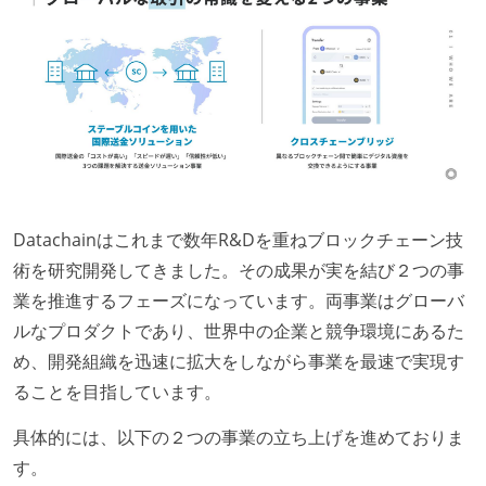
フレックスタイム制または裁量労働制を採用している
メンバーの多様性
外国籍の開発メンバーがいる
待遇・福利厚生
イベントへの業務参加やチケット負担など、会社とし
て、大規模カンファレンスへの参加を支援する制度が
ある
Datachainはこれまで数年R&Dを重ねブロックチェーン技
入社時には、各自希望のスペックの PC やディスプレ
術を研究開発してきました。その成果が実を結び２つの事
イが支給される
業を推進するフェーズになっています。両事業はグローバ
希望者には定価 6 万円以上のオフィスチェアが支給さ
ルなプロダクトであり、世界中の企業と競争環境にあるた
れる
め、開発組織を迅速に拡大をしながら事業を最速で実現す
ストックオプションまたは自社株購入支援制度がある
ることを目指しています。
職業安定法に対応する記載事項
具体的には、以下の２つの事業の立ち上げを進めておりま
す。
受動喫煙防止措置：屋内禁煙（屋内に喫煙可能室設