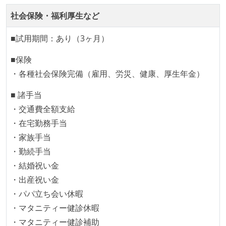
Slack等で、最新技術の良し悪しをメンバーがよく会話
社会保険・福利厚生など
している
■試用期間：あり（3ヶ月）
英語でコミュニケーションとる機会が社内にある
■保険
開発メンバーの裁量
・各種社会保険完備（雇用、労災、健康、厚生年金）
設計・実装から運用までを同じ開発チームが担い、フ
■ 諸手当
ロントエンド、バックエンド、インフラといった役割
・交通費全額支給
の境界を超えて、個人が必要な範囲にまで染み出して
・在宅勤務手当
いく姿勢が根付いている
・家族手当
企画を決定する場に、実装を担当する開発メンバーが
・勤続手当
参加している
・結婚祝い金
タスクの見積もりは、実装を担当するメンバーが中心
・出産祝い金
となって行う
・パパ立ち会い休暇
全体のスケジュール管理は、途中の成果を随時確認し
・マタニティー健診休暇
ながら、納期または盛り込む機能を柔軟に調整する形
・マタニティー健診補助
で行う