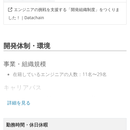
エンジニアの挑戦を支援する「開発組織制度」をつくりま
した！｜Datachain
開発体制・環境
事業・組織規模
在籍しているエンジニアの人数：11名〜29名
キャリアパス
エンジニアの人事評価にエンジニア経験者が関わって
詳細を見る
いる
社内で、バックエンドチームからSREチームへの異動
など、キャリア形成を目的とした職域を超えての積極
勤務時間・休日休暇