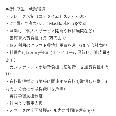
プロダクトの開発言語やフレームワークなど主要な構
■福利厚生・就業環境
成技術は、基本的に最新版より1年以上ビハインドし
・フレックス制（コアタイム11:00〜14:00）
ていない
・2年周期で高スペックMacBookProを支給
・副業可（個人のサービス開発や技術顧問など）
コード品質向上のための取り組み
・書籍購入費負担（月1万円まで）
本番にデプロイされるコードには、全てコードレビュ
・個人利用のクラウド環境利用費を月1万まで会社負担
ーまたはペアプログラミングを実施している
・社員向けLibrary完備（オライリーは最新刊が随時届き
「リファクタリングは随時行われるべき」という価値
ます）
観をメンバー全員が共有しており、日常的に実施して
・カンファレンス参加費負担（宿泊費・交通費負担も有
いる
り）
何らかのコーディング規約をチーム全体で遵守するよ
・資格取得補助（業務に関連する資格を取得した際、3
うにしている
万円まで会社が取得費用を負担）
提出されたコードには自動的にリグレッションテスト
・英語学習支援制度
が実行される環境が構築されている
・社内会食費用支援
テストの実施度
・オフィス内全面禁煙※ビル内に共同喫煙室あり