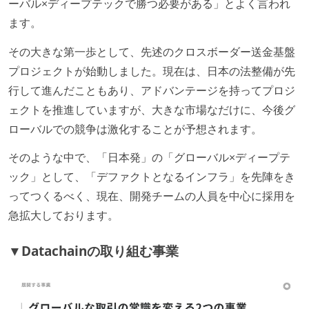
ーバル×ディープテックで勝つ必要がある」とよく言われ
KPI などチームの目標・実績値について、メンバーの
ます。
誰もがいつでも閲覧可能になっている
ドキュメントの整備やペアプロ、モブワークなど、ナ
その大きな第一歩として、先述のクロスボーダー送金基盤
レッジの共有を積極的に行っている（属人性を減らす
プロジェクトが始動しました。現在は、日本の法整備が先
取り組みをしている）
行して進んだこともあり、アドバンテージを持ってプロジ
ェクトを推進していますが、大きな市場なだけに、今後グ
大規模サービスの開発
ローバルでの競争は激化することが予想されます。
1つのプロダクトを5チーム以上の開発チーム（ストリ
そのような中で、「日本発」の「グローバル×ディープテ
ームアラインド、プラットフォーム等）で分担して開
ック」として、「デファクトとなるインフラ」を先陣をき
発・運用している
ってつくるべく、現在、開発チームの人員を中心に採用を
労働環境の自由度
急拡大しております。
日本国内であれば、居住地は問わずにフルリモートで
▼Datachainの取り組む事業
きる
2年以内に未就学児を子育てしながら働いていたエン
ジニアがいる