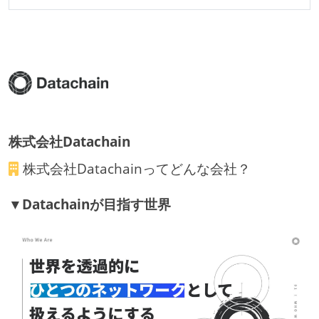
ほとんどのプロダクトコードに単体テストを記述、実
施している
ほとんどの機能に受け入れテストを記述、実施してい
る
機能の実装と同時にテストコードを記述している
想定される複数環境での品質チェックを義務づけてい
る
株式会社Datachain
アジャイル実践状況
株式会社Datachain
ってどんな会社？
1ヶ月以下の短い期間でのイテレーション開発を実践
▼Datachainが目指す世界
している
デイリーでスタンドアップミーティング、またはそれ
に準じるチーム内の打ち合わせを行っている
イテレーションの最後などに、定期的にチームでふり
かえりミーティングを行っている
タスク見積もりの単位には絶対量（人日など）ではな