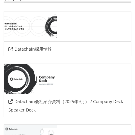
データベース
postgresql
情報共有ツール
slack
その他
Datachain採用情報
cosmos
azure-cosmos-db
azure
typescripte
bnb-chain
wagmi
chakra-ui
kubernetes
github-actions
argo-cd
argo-workflows
opentelemetry
grafana
ethereum
Datachain会社紹介資料（2025年9月） / Company Deck -
Speaker Deck