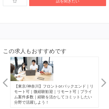
話を聞きたい
この求人もおすすめです
プ
【東京/神奈川】フロントorバックエンド｜リ
【
モート可｜微経験歓迎｜リモート可｜プライ
モ
ム案件多数｜経験を活かしてコミットしたい
指
分野で活躍しよう！