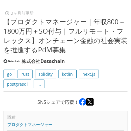
3ヶ月前更新
【プロダクトマネージャー｜年収800～
1800万円＋SO付与｜フルリモート・フ
レックス】オンチェーン金融の社会実装
を推進するPdM募集
株式会社Datachain
go
rust
solidity
kotlin
next.js
postgresql
...
SNSシェアで応援！
職種
プロダクトマネージャー