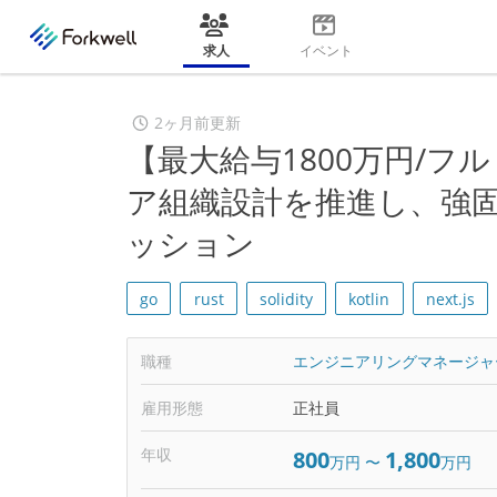
求人
イベント
2ヶ月前更新
【最大給与1800万円/フ
ア組織設計を推進し、強
ッション
go
rust
solidity
kotlin
next.js
職種
エンジニアリングマネージャ
雇用形態
正社員
年収
800
1,800
万円
〜
万円