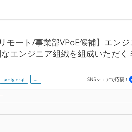
ルリモート/事業部VPoE候補】エンジ
固なエンジニア組織を組成いただく
SNSシェアで応援！
postgresql
...
ー