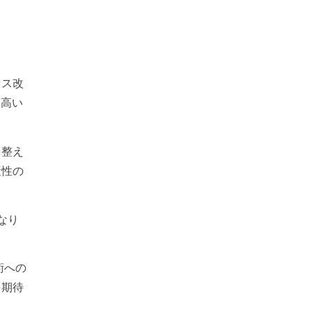
セス改
に高い
を整え
産性の
なり
術への
を期待