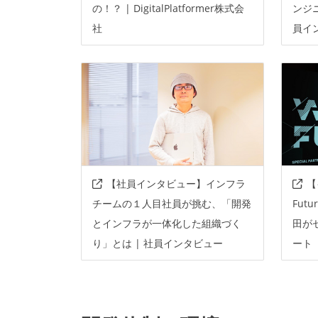
の！？ | DigitalPlatformer株式会
ンジ
社
員イ
【社員インタビュー】インフラ
【
チームの１人目社員が挑む、「開発
Fut
とインフラが一体化した組織づく
田が
り」とは | 社員インタビュー
ート