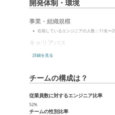
開発体制・環境
事業・組織規模
在籍しているエンジニアの人数：11名〜2
キャリアパス
エンジニアの人事評価にエンジニア経験
詳細を見る
技術カルチャー
CTO またはそれに準じる、技術やワー
チームの構成は？
最新技術を追いかけるための社内勉強会
開発メンバーの裁量
従業員数に対するエンジニア比率
設計・実装から運用までを同じ開発チー
52%
境界を超えて、個人が必要な範囲にまで
チームの性別比率