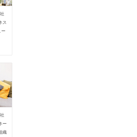
社
ネス
ュー
社
ネー
組織