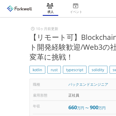
求人
イベント
10ヶ月前更新
【リモート可】Blockchain
ト開発経験歓迎/Web3
変革に挑戦！
kotlin
rust
typescript
solidity
sw
職種
バックエンドエンジニア
雇用形態
正社員
年収
660
900
万円
〜
万円