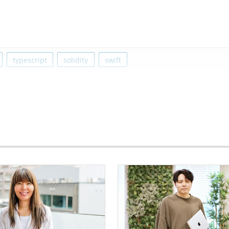
typescript
solidity
swift