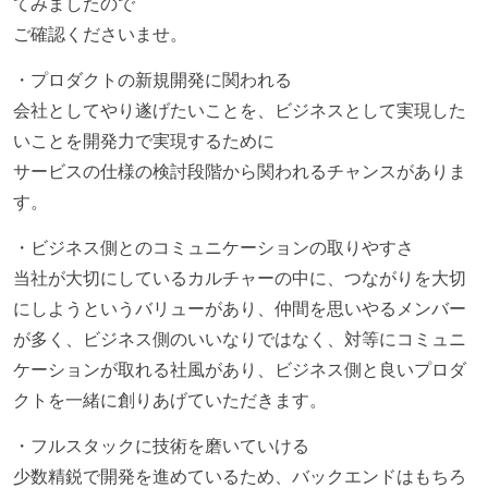
てみましたので
OS やエディタ、IDE といった個人の環境は、各自の責
ご確認くださいませ。
任で好きなものを使うことができる
・プロダクトの新規開発に関われる
企画を決定する場に、実装を担当する開発メンバーが
会社としてやり遂げたいことを、ビジネスとして実現した
参加している
いことを開発力で実現するために
タスクの見積もりは、実装を担当するメンバーが中心
サービスの仕様の検討段階から関われるチャンスがありま
となって行う
す。
全体のスケジュール管理は、途中の成果を随時確認し
ながら、納期または盛り込む機能を柔軟に調整する形
・ビジネス側とのコミュニケーションの取りやすさ
で行う
当社が大切にしているカルチャーの中に、つながりを大切
プロダクトの開発言語やフレームワークなど主要な構
にしようというバリューがあり、仲間を思いやるメンバー
成技術は、基本的に最新版より1年以上ビハインドし
が多く、ビジネス側のいいなりではなく、対等にコミュニ
ていない
ケーションが取れる社風があり、ビジネス側と良いプロダ
クトを一緒に創りあげていただきます。
コード品質向上のための取り組み
・フルスタックに技術を磨いていける
本番にデプロイされるコードには、全てコードレビュ
少数精鋭で開発を進めているため、バックエンドはもちろ
ーまたはペアプログラミングを実施している