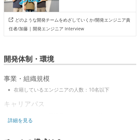
その他
firebase
aws
figma
rspec
jest
vue
どのような開発チームをめざしていくか/開発エンジニア責
docker
任者/加藤 | 開発エンジニア Interview
その他、現場で使われている技術
言語
開発体制・環境
python
typescript
事業・組織規模
フレームワーク
react
在籍しているエンジニアの人数：10名以下
データベース
キャリアパス
postgresql
エンジニアの人事評価にエンジニア経験者が関わって
詳細を見る
いる
その他
マネージャーやCTOと高頻度（月1程度）でキャリアに
fast-api
serverless-framework