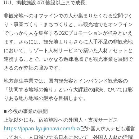
UU、掲載施設 470施設以上まで成長。
非観光地へのオフラインでの人が集まりたくなる空間づく
り・事業づくり・まちづくりと、非観光地でもオンライン
でしっかり人を集客するD2Cプロモーションが強みといえ
ます。さらには、観光地よりもさらに人手不足の非観光地
において、リゾート人材サービスで築いた人材アセットと
連携することで、いかなる過疎地域でも観光事業を展開で
きるのが弊社の強みです。
地方創生事業では、国内観光客とインバウンド観光客の
「訪問する地域の偏り」という大課題の解決、ひいては彩
りある地方地域の継承を目指します。
■ 今後の事業の展開
上記以外にも、宿泊施設への外国人・支援サービス
https://japan-kyujinnavi.com/biz/
外国人求人ナビも運営
しており、人口減少する日本において、外国人人材の活躍