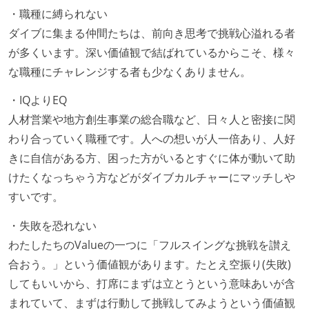
・職種に縛られない
ダイブに集まる仲間たちは、前向き思考で挑戦心溢れる者
が多くいます。深い価値観で結ばれているからこそ、様々
な職種にチャレンジする者も少なくありません。
・IQよりEQ
人材営業や地方創生事業の総合職など、日々人と密接に関
わり合っていく職種です。人への想いが人一倍あり、人好
きに自信がある方、困った方がいるとすぐに体が動いて助
けたくなっちゃう方などがダイブカルチャーにマッチしや
すいです。
・失敗を恐れない
わたしたちのValueの一つに「フルスイングな挑戦を讃え
合おう。」という価値観があります。たとえ空振り(失敗)
してもいいから、打席にまずは立とうという意味あいが含
まれていて、まずは行動して挑戦してみようという価値観