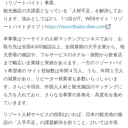
（リゾートバイト）事業。
観光施設の大課題となっている「人材不足」を解決してお
ります。強みとしては2つ。1つ目がIT。WEBサイト「リゾ
ートバイトダイブ｜
https://resortbaito-dive.com
本事業はツーサイドの人材マッチングビジネスであり、お
取引先は全国4,600施設以上。全国展開の大手企業から、地
元密着の施設や、フルサービスのホテル・旅館から飲食店
まで幅広い企業様と実績があります。一方のリゾートバイ
ト希望者の サイト登録数は年間４万人。うち、年間１万人
の就業があり、リピーター就業者も多数いらっしゃいま
す。さらに今現在、外国人人材と観光施設のマッチングに
も力を入れており、さらなる事業の多角化・高度化を進め
ていきます。
リゾート人材サービスの役割はいわば、日本の観光地の施
設の「人手不足」の課題解決を担うこと。ひいては今現