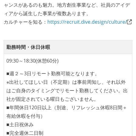
ワークフローの整備
ャンスがあるのも魅力。地方創生事業など、社員のアイデ
全てのコードをバージョン管理ツールで管理している
ィアから誕生した事業が複数あります。
各メンバーが実装したコードのマージは Pull Request
カルチャーを知る：
https://recruit.dive.design/culture/
ベースで行われる
自動（＝システム化され、1コマンドで実行できる）
ビルド、自動デプロイ環境が整備されている
勤務時間・休日休暇
オープンな情報共有
09:30～18:30(休憩60分)
KPI などチームの目標・実績値について、メンバーの
■週２～3日リモート勤務可能となります。
誰もがいつでも閲覧可能になっている
※出社してほしい日（不定期）は事前周知し、それ以外
はご自身のタイミングでリモート勤務してください。出
労働環境の自由度
社が固定されている曜日もございません。
週3日リモート勤務のハイブリットワーク（週2出社）
■年間休日120日以上（別途、リフレッシュ休暇8日間＋
週2日リモート勤務のハイブリットワーク（週3出社）
有給休暇を付与）
■土日祝休み
待遇・福利厚生
■完全週休二日制