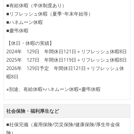
イベントへの業務参加やチケット負担など、会社とし
■有給休暇（半休制度あり）
て、大規模カンファレンスへの参加を支援する制度が
■リフレッシュ休暇（夏季･年末年始等）
ある
■ハネムーン休暇
入社時には、各自希望のスペックの PC やディスプレ
■慶弔休暇
イが支給される
【休日・休暇の実績】
ストックオプションまたは自社株購入支援制度がある
2024年 129日 年間休日121日＋リフレッシュ休暇8日
職業安定法に対応する記載事項
2025年 127日 年間休日119日＋リフレッシュ休暇8日
受動喫煙防止措置：屋内禁煙（屋内に喫煙可能室設
2026年 129日予定 年間休日121日＋リフレッシュ休
置）
暇8日
※別途、有給休暇+ハネムーン休暇+慶弔休暇
社会保険・福利厚生など
■社保完備（雇用保険/労災保険/健康保険/厚生年金保
険）