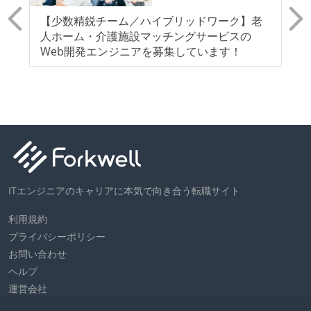
パー
【少数精鋭チーム／ハイブリッドワーク】老
F
募
人ホーム・介護施設マッチングサービスの
G
Web開発エンジニアを募集しています！
A
ル
ITエンジニアのキャリアに本気で向き合う転職サイト
利用規約
プライバシーポリシー
お問い合わせ
ヘルプ
運営会社