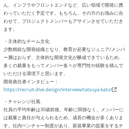
ん、インフラやフロントエンドなど、広い領域で開発に携
「リファクタリングは随時行われるべき」という価値
わっていただく予定です。もちろん、その方のお強みに合
観をメンバー全員が共有しており、日常的に実施して
わせて、プロジェクトメンバーもアサインさせていただき
いる
ます。
何らかのコーディング規約をチーム全体で遵守するよ
うにしている
・主体的なチーム文化
提出されたコードには自動的にリグレッションテスト
少数精鋭な開発組織となり、教育が必要なジュニア/メンバ
が実行される環境が構築されている
ー層はおらず、主体的な開発文化が醸成できているため、
多くの裁量をもってメンバー各々が専門性や経験を積んで
テストの実施度
いただける環境下と思います。
ほとんどのプロダクトコードに単体テストを記述、実
開発責任者インタビュー：
施している
https://recruit.dive.design/interview/tatsuya-kato/
機能の実装と同時にテストコードを記述している
・チャレンジ社風
アジャイル実践状況
社員の平均年齢は30歳前後。年齢に関係なく、メンバーに
は裁量と責任が与えられるため、成長の機会が多くありま
継続的なデプロイ（デリバリー）を行っている
す。社内ベンチャー制度があり、新規事業の提案をするチ