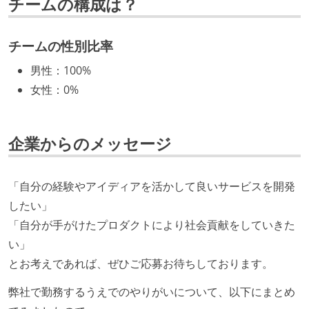
チームの構成は？
ついて話す場が設けられている
技術カルチャー
チームの性別比率
Slack等で、最新技術の良し悪しをメンバーがよく会話
男性
：
100%
している
女性
：
0%
開発メンバーの裁量
設計・実装から運用までを同じ開発チームが担い、フ
企業からのメッセージ
ロントエンド、バックエンド、インフラといった役割
の境界を超えて、個人が必要な範囲にまで染み出して
「自分の経験やアイディアを活かして良いサービスを開発
いく姿勢が根付いている
したい」
ユーザーのニーズや課題を理解するために、開発チー
「自分が手がけたプロダクトにより社会貢献をしていきた
ムのメンバーが、ユーザーインタビューに参加してい
い」
る
とお考えであれば、ぜひご応募お待ちしております。
1年以内に、技術負債を解消するためのプロジェクト
や、古くなったツールのリプレイスプロジェクトがボ
弊社で勤務するうえでのやりがいについて、以下にまとめ
トムアップで実施されたことがある