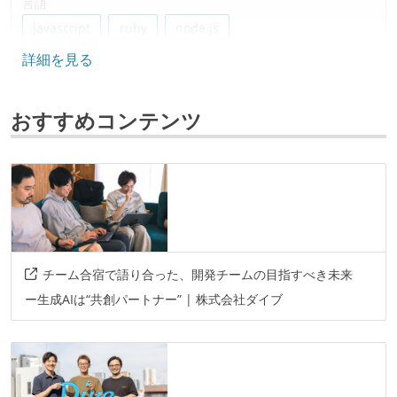
言語
javascript
ruby
node.js
詳細を見る
フレームワーク
ruby-on-rails
nuxt
おすすめコンテンツ
データベース
mysql
bigquery
ソースコード管理
git
プロジェクト管理
チーム合宿で語り合った、開発チームの目指すべき未来
github
ー生成AIは“共創パートナー” | 株式会社ダイブ
情報共有ツール
slack
notion