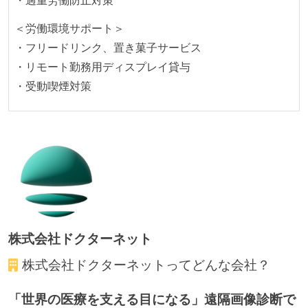
る
＜労働環境サポート＞
アジャイル実践状況
・フリードリンク、置き菓子サービス
・リモート勤務用ディスプレイ貸与
1ヶ月以下の短い期間でのイテレーション開発を実践
・受動喫煙対策
している
デイリーでスタンドアップミーティング、またはそれ
に準じるチーム内の打ち合わせを行っている
継続的なデプロイ（デリバリー）を行っている
ワークフローの整備
全てのコードをバージョン管理ツールで管理している
各メンバーが実装したコードのマージは Pull Request
株式会社ドクターネット
ベースで行われる
株式会社ドクターネット
ってどんな会社？
自動（＝システム化され、1コマンドで実行できる）
ビルド、自動デプロイ環境が整備されている
「世界の医療を支える目になる」遠隔画像診断で
コードによるインフラ構成管理（Infrastructure as