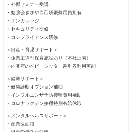
で行う
・外部セミナー受講
・勉強会参加や自己研鑽費用負担有
コード品質向上のための取り組み
・エンカレッジ
本番にデプロイされるコードには、全てコードレビュ
・セキュリティ研修
ーまたはペアプログラミングを実施している
・コンプライアンス研修
「リファクタリングは随時行われるべき」という価値
＜出産・育児サポート＞
観をメンバー全員が共有しており、日常的に実施して
・企業主導型保育施設あり（本社近隣）
いる
・内閣府のベビーシッター割引券利用可能
何らかのコーディング規約をチーム全体で遵守するよ
うにしている
＜健康サポート＞
提出されたコードには自動的にリグレッションテスト
・健康診断オプション補助
が実行される環境が構築されている
・インフルエンザ予防接種費用補助
・コロナワクチン接種特別有給休暇
テストの実施度
＜メンタルヘルスサポート＞
ほとんどの機能に受け入れテストを記述、実施してい
・産業医面談
る
・過重労働防止対策
想定される複数環境での品質チェックを義務づけてい