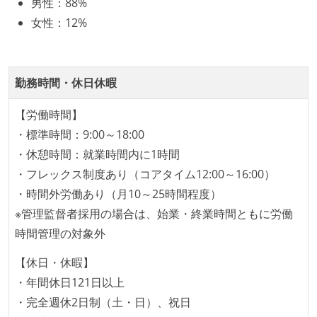
男性
：
88%
技術カルチャー
女性
：
12%
CTO またはそれに準じる、技術やワークフローの標準
化を行う役割の人・部門が存在する
勤務時間・休日休暇
取締役（社内）または執行役員として、エンジニアリ
ング部門の人間が経営に参加している
【労働時間】
社外から登壇を依頼・指名を受けるようなエンジニア
・標準時間：9:00～18:00
が在籍している
・休憩時間：就業時間内に1時間
最新技術を追いかけるための社内勉強会が定期開催さ
・フレックス制度あり（コアタイム12:00～16:00）
れ、参加者が自主的に参加している
・時間外労働あり（月10～25時間程度）
Slack等で、最新技術の良し悪しをメンバーがよく会話
※管理監督者採用の場合は、始業・終業時間ともに労働
している
時間管理の対象外
開発メンバーの裁量
【休日・休暇】
設計・実装から運用までを同じ開発チームが担い、フ
・年間休日121日以上
ロントエンド、バックエンド、インフラといった役割
・完全週休2日制（土・日）、祝日