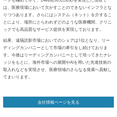
ードも極めて早く、24時間365日対応を実現した現在で
ジニアがいる
は、医療現場において欠かすことのできないインフラとな
フレックスタイム制または裁量労働制を採用している
りつつあります。さらにはシステム（ネット）を介するこ
メンバーの多様性
とにより、場所にとらわれずどのような医療機関、クリニ
ックでも高品質なサービス提供を実現しております。
外国籍の開発メンバーがいる
結果、遠隔読影市場においてのシェアは1位となり、リー
待遇・福利厚生
ディングカンパニーとして市場の牽引をし続けておりま
イベントへの業務参加やチケット負担など、会社とし
す。今後はリーディングカンパニーとして培ってきたナレ
て、大規模カンファレンスへの参加を支援する制度が
ッジをもとに、海外市場への展開やAIを用いた先進技術の
ある
取入れなどを実現させ、医療領域のさらなる発展へ貢献し
希望者には定価 6 万円以上のオフィスチェアが支給さ
てまいります。
れる
ストックオプションまたは自社株購入支援制度がある
選考プロセス
会社情報ページを見る
コーディングテストがある（オンラインテスト）