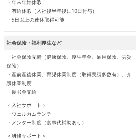
の境界を超えて、個人が必要な範囲にまで染み出して
・年末年始休暇
いく姿勢が根付いている
・有給休暇（入社後半年後に10日付与）
ユーザーのニーズや課題を理解するために、開発チー
・5日以上の連休取得可能
ムのメンバーが、ユーザーインタビューに参加してい
る
社会保険・福利厚生など
1年以内に、技術負債を解消するためのプロジェクト
や、古くなったツールのリプレイスプロジェクトがボ
・社会保険完備（健康保険、厚生年金、雇用保険、労災
トムアップで実施されたことがある
保険）
OS やエディタ、IDE といった個人の環境は、各自の責
・産前産後休業、育児休業制度（取得実績多数有）、介
任で好きなものを使うことができる
護休業制度
企画を決定する場に、実装を担当する開発メンバーが
・慶弔金支給
参加している
＜入社サポート＞
タスクの見積もりは、実装を担当するメンバーが中心
・ウェルカムランチ
となって行う
・メンター制度（食事代補助あり）
全体のスケジュール管理は、途中の成果を随時確認し
ながら、納期または盛り込む機能を柔軟に調整する形
＜研修サポート＞