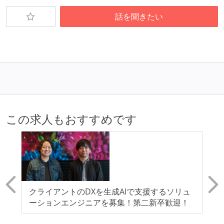
技術面接がある（既存コードのレビュー、DB・アーキ
テクチャ設計の口頭試問など）
話を聞きたい
職業安定法に対応する記載事項
労働契約期間：無期雇用
給与形態：賞与あり
給与形態：月給制
休日制度：完全週休2日制（土日祝休み）
休憩時間：1時間
この求人もおすすめです
フレックスタイム制の所定労働時間：1日平均8時間相
当
【フレックスタイム制を適応している】
固定残業時間：月25時間分
試用期間：あり（3ヶ月間）
！
クライアントのDXを生成AIで支援するソリュ
【
社会保険：各種社会保険完備（雇用・労災・健康・厚
で
ーションエンジニアを募集！第二新卒歓迎！
ジ
生年金）
ョ
と