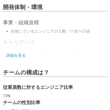
開発体制・環境
事業・組織規模
在籍しているエンジニアの人数：11名〜29名
キャリアパス
エンジニアの人事評価にエンジニア経験者が関わって
詳細を見る
いる
社内で、バックエンドチームからSREチームへの異動
チームの構成は？
など、キャリア形成を目的とした職域を超えての積極
的な異動が推奨され、実施されている
マネージャーやCTOと高頻度（月1程度）でキャリアに
従業員数に対するエンジニア比率
ついて話す場が設けられている
13%
年収800万円以上のエンジニアに、マネジメントの役
チームの性別比率
割を持たない人がいる