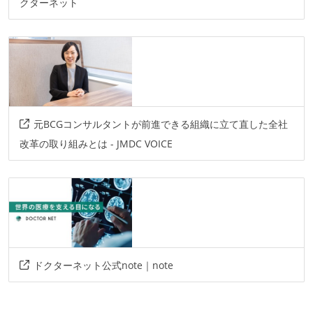
github
backlog
クターネット
情報共有ツール
slack
その他
python3
aws
figma
元BCGコンサルタントが前進できる組織に立て直した全社
改革の取り組みとは - JMDC VOICE
ドクターネット公式note｜note