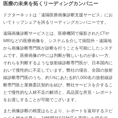
医療の未来を拓くリーディングカンパニー
Code）の環境が整備されている
ドクターネットは「遠隔医療画像診断支援サービス」にお
オープンな情報共有
いてトップシェアを誇るリーディングカンパニーです。
ドキュメントの整備やペアプロ、モブワークなど、ナ
遠隔画像診断サービスとは、医療機関で撮影されたCTや
レッジの共有を積極的に行っている（属人性を減らす
MRIなどの医療画像を、システムを介して病院外・遠隔地
取り組みをしている）
から画像診断専門医が診断を行うことを可能にしたシステ
大規模サービスの開発
ムです。医療画像の中には判断が難しいものが多い一方、
それらを判断するような放射線診断専門医が、日本国内に
大規模テーブルあり（1テーブルあたり数千万レコー
おいて慢性的に不足しています。弊社の場合、全国の放射
ド以上）
線診断専門医のうち、約1/6にあたる約1,000名の放射線診
バックアップ容量（数TB以上）
断専門医と業務委託契約を結び、弊社サービスを介するこ
労働環境の自由度
とで慢性的な人材不足の解消と、高品質な所見・レポート
週4日リモート勤務のハイブリットワーク（週1出社）
をお渡しすることが可能でございます。
業務時間中に中抜けできる制度がある
また画像診断の精度はもとより、レポートを返却するスピ
2年以内に未就学児を子育てしながら働いていたエン