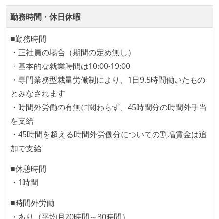
ビルド、自動デプロイ環境が整備されている
勤務時間・休日休暇
コードによるインフラ構成管理（Infrastructure as
Code）の環境が整備されている
■勤務時間
・正社員の場合（期間の定め無し）
オープンな情報共有
・基本的な就業時間は10:00-19:00
人事情報や秘匿性の高い内容を除いて、経営陣やマネ
・専門業務型裁量労働制により、1日9.5時間働いたもの
ージャー以上の会議での議事録が社員にも公開されて
とみなされます
いる
・時間外労働の有無に関わらず、45時間分の時間外手当
KPI などチームの目標・実績値について、メンバーの
を支給
誰もがいつでも閲覧可能になっている
・45時間を超える時間外労働分についての割増賃金は追
ドキュメントの整備やペアプロ、モブワークなど、ナ
加で支給
レッジの共有を積極的に行っている（属人性を減らす
取り組みをしている）
■休憩時間
・1時間
大規模サービスの開発
■時間外労働
同時接続ユーザー数（数千以上）
・あり（平均月20時間～30時間）