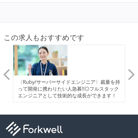
この求人もおすすめです
シ
〈Ruby/サーバーサイドエンジニア〉裁量を持
【
って開発に携わりたい人急募!!◎フルスタック
っ
エンジニアとして技術的な成長ができます！
エ