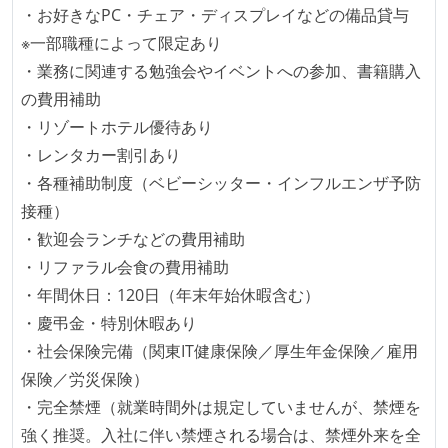
2年以内に未就学児を子育てしながら働いていたエン
・お好きなPC・チェア・ディスプレイなどの備品貸与
ジニアがいる
※一部職種によって限定あり
フレックスタイム制または裁量労働制を採用している
・業務に関連する勉強会やイベントへの参加、書籍購入
メンバーの多様性
の費用補助
・リゾートホテル優待あり
外国籍の開発メンバーがいる
・レンタカー割引あり
待遇・福利厚生
・各種補助制度（ベビーシッター・インフルエンザ予防
接種）
イベントへの業務参加やチケット負担など、会社とし
・歓迎会ランチなどの費用補助
て、大規模カンファレンスへの参加を支援する制度が
・リファラル会食の費用補助
ある
・年間休日：120日（年末年始休暇含む）
入社時には、各自希望のスペックの PC やディスプレ
・慶弔金・特別休暇あり
イが支給される
・社会保険完備（関東IT健康保険／厚生年金保険／雇用
ストックオプションまたは自社株購入支援制度がある
保険／労災保険）
選考プロセス
・完全禁煙（就業時間外は規定していませんが、禁煙を
強く推奨。入社に伴い禁煙される場合は、禁煙外来を全
技術面接がある（既存コードのレビュー、DB・アーキ