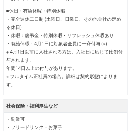
テーブル数が多い (数百以上)
大規模テーブルあり（1テーブルあたり数千万レコー
■休日・有給休暇・特別休暇
ド以上）
・完全週休二日制 (土曜日、日曜日、その他会社の定め
マイクロサービス化している
る休日)
トラフィック数が多い（数千rps以上）
・休暇：慶弔金・特別休暇・リフレッシュ休暇あり
1つのプロダクトを5チーム以上の開発チーム（ストリ
・有給休暇：4月1日に対象者全員に一斉付与 (※)
ームアラインド、プラットフォーム等）で分担して開
※ 4月1日以前に入社される方は、入社日に応じて比例付
発・運用している
与されます。
バックアップ容量（数TB以上）
年間14日以上の付与があります。
※ フルタイム正社員の場合。詳細は契約形態によりま
労働環境の自由度
す。
日本国内であれば、居住地は問わずにフルリモートで
きる
社会保険・福利厚生など
週4日リモート勤務のハイブリットワーク（週1出社）
週3日リモート勤務のハイブリットワーク（週2出社）
・副業可
業務時間中に中抜けできる制度がある
・フリードリンク・お菓子