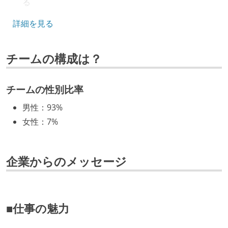
る
その他
5年以内に10億円以上の資金調達を実施している
詳細を見る
google-cloud-platform
docker
kubernetes
キャリアパス
miro
チームの構成は？
エンジニアの人事評価にエンジニア経験者が関わって
その他、現場で使われている技術
いる
マネージャーやCTOと高頻度（月1程度）でキャリアに
チームの性別比率
フレームワーク
ついて話す場が設けられている
react
next.js
男性
：
93%
年収800万円以上のエンジニアに、マネジメントの役
女性
：
7%
割を持たない人がいる
プロジェクト管理
github
技術カルチャー
企業からのメッセージ
CTO またはそれに準じる、技術やワークフローの標準
その他
化を行う役割の人・部門が存在する
google-workspace
mabl
magicpod
取締役（社内）または執行役員として、エンジニアリ
cypress
playwright
css-modules
fastly
■仕事の魅力
ング部門の人間が経営に参加している
経営トップがエンジニア出身、または現役のエンジニ