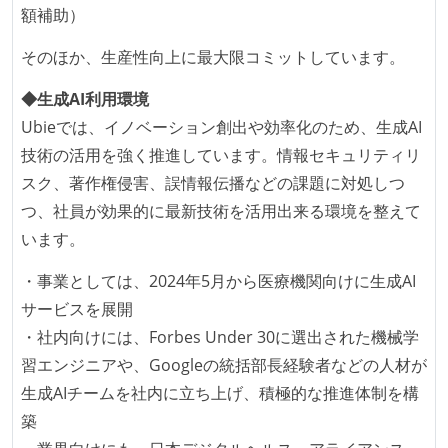
額補助）
テクチャ設計の口頭試問など）
そのほか、生産性向上に最大限コミットしています。
職業安定法に対応する記載事項
◆生成AI利用環境
主な休暇：年末年始、夏季、慶弔休暇など
Ubieでは、イノベーション創出や効率化のため、生成AI
固定残業時間：月45時間分
技術の活用を強く推進しています。情報セキュリティリ
裁量労働制のみなし労働時間：1日9時間半
スク、著作権侵害、誤情報伝播などの課題に対処しつ
給与形態：年俸制
つ、社員が効果的に最新技術を活用出来る環境を整えて
休憩時間：1時間
います。
休日制度：完全週休2日制（土日休み）
試用期間：あり（6ヶ月間）
・事業としては、2024年5月から医療機関向けに生成AI
社会保険：各種社会保険完備（雇用・労災・健康・厚
サービスを展開
生年金）
・社内向けには、Forbes Under 30に選出された機械学
受動喫煙防止措置：屋内禁煙
習エンジニアや、Googleの統括部長経験者などの人材が
生成AIチームを社内に立ち上げ、積極的な推進体制を構
築