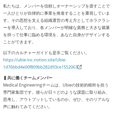
ユーザーのニーズや課題を理解するために、開発チー
私たちは、メンバーを信頼しオーナーシップを渡すことで
ムのメンバーが、ユーザーインタビューに参加してい
一人ひとりが自律的に事業を推進することを重視していま
る
す。その思想を支える組織運営の考え方としてホラクラシ
1年以内に、技術負債を解消するためのプロジェクト
ーを導入しており、各メンバーが明確な責務と大きな裁量
や、古くなったツールのリプレイスプロジェクトがボ
を持って仕事に臨める環境を、あなた自身がデザインする
トムアップで実施されたことがある
ことができます。
OS やエディタ、IDE といった個人の環境は、各自の責
以下のカルチャーガイドも是非ご覧ください。
任で好きなものを使うことができる
https://ubie-inc.notion.site/Ubie-
企画を決定する場に、実装を担当する開発メンバーが
1d76bbd4e00f809bb282d93ce1552063
参加している
タスクの見積もりは、実装を担当するメンバーが中心
▍共に働くチームメンバー
となって行う
Medical Engineeringチームは、Ubieの技術的根幹を担う
全体のスケジュール管理は、途中の成果を随時確認し
専門家集団です。彼らが日々どのような課題に取り組み、
ながら、納期または盛り込む機能を柔軟に調整する形
思考し、アウトプットしているのか。ぜひ、そのリアルな
で行う
声に触れてみてください。
プロダクトの開発言語やフレームワークなど主要な構