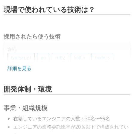
現場で使われている技術は？
採用されたら使う技術
言語
typescript
go
ruby
kotlin
node.js
詳細を見る
フレームワーク
ruby-on-rails
spring-boot
開発体制・環境
プロジェクト管理
jira
事業・組織規模
情報共有ツール
在籍しているエンジニアの人数：30名〜99名
slack
notion
エンジニアの業務委託比率が20％以下で構成されてい