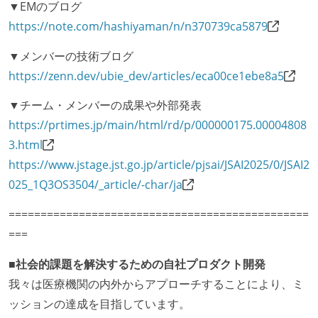
▼EMのブログ
成技術は、基本的に最新版より1年以上ビハインドし
https://note.com/hashiyaman/n/n370739ca5879
ていない
▼メンバーの技術ブログ
コード品質向上のための取り組み
https://zenn.dev/ubie_dev/articles/eca00ce1ebe8a5
本番にデプロイされるコードには、全てコードレビュ
▼チーム・メンバーの成果や外部発表
ーまたはペアプログラミングを実施している
https://prtimes.jp/main/html/rd/p/000000175.00004808
何らかのコーディング規約をチーム全体で遵守するよ
3.html
うにしている
https://www.jstage.jst.go.jp/article/pjsai/JSAI2025/0/JSAI2
提出されたコードには自動的にリグレッションテスト
025_1Q3OS3504/_article/-char/ja
が実行される環境が構築されている
===============================================
テストの実施度
===
ほとんどのプロダクトコードに単体テストを記述、実
■社会的課題を解決するための自社プロダクト開発
施している
我々は医療機関の内外からアプローチすることにより、ミ
機能の実装と同時にテストコードを記述している
ッションの達成を目指しています。