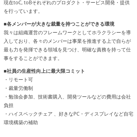
アジャイル実践状況
現在toC, toBそれぞれのプロダクト・サービス開発・提供
を行っています。
1ヶ月以下の短い期間でのイテレーション開発を実践
している
■各メンバーが大きな裁量を持つことができる環境
デイリーでスタンドアップミーティング、またはそれ
我々は組織運営のフレームワークとしてホラクラシーを導
に準じるチーム内の打ち合わせを行っている
入しており、各々のメンバーは事業を推進する上で自らが
イテレーションの最後などに、定期的にチームでふり
最も力を発揮できる領域を見つけ、明確な責務を持って仕
かえりミーティングを行っている
事をすることができます。
タスク見積もりの単位には絶対量（人日など）ではな
■社員の生産性向上に最大限コミット
く相対ポイントを用い、極力複数人の意見を調整する
・リモート可
形で行っている
・裁量労働制
ワークフローの整備
・勉強会参加、技術書購入、開発ツールなどの費用は会社
負担
全てのコードをバージョン管理ツールで管理している
・ハイスペックチェア 、好きなPC・ディスプレイなど自宅
各メンバーが実装したコードのマージは Pull Request
環境構築の補助
ベースで行われる
自動（＝システム化され、1コマンドで実行できる）