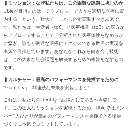
▍ミッション：なぜ私たちは、この困難な課題に挑むのか
アである
Ubieが目指すのは「テクノロジーで人々を適切な医療に案
社外から登壇を依頼・指名を受けるようなエンジニア
内する」という、壮大で、しかし必ず実現すべき未来で
が在籍している
す。私たちは、生活者（toC）と医療機関（toB）の双方か
エンジニアが自発的に外部のイベントやカンファレン
らアプローチすることで、分断された医療体験をなめらか
スに登壇している
に繋ぎ、誰もが最適な医療にアクセスできる世界の実現を
最新技術を追いかけるための社内勉強会が定期開催さ
本気で目指しています。あなたがこれから向き合う技術
れ、参加者が自主的に参加している
は、この大きな社会課題を解決するための根幹をなすもの
Slack等で、最新技術の良し悪しをメンバーがよく会話
です。
している
▍カルチャー：最高のパフォーマンスを発揮するために
英語でコミュニケーションとる機会が社内にある
“Giant Leap - 非連続な未来を実装しよう”
開発メンバーの裁量
これは、私たちのIdentity（組織としてあるべき姿）で
設計・実装から運用までを同じ開発チームが担い、フ
す。この壮大なミッションを実現するため、Ubieではメン
ロントエンド、バックエンド、インフラといった役割
バー1人ひとりが最高のパフォーマンスを発揮できる環境
の境界を超えて、個人が必要な範囲にまで染み出して
づくりに本気でコミットしています。
いく姿勢が根付いている