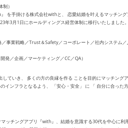
体制）
h』 を手掛ける株式会社withと、 恋愛結婚を叶えるマッチング
、2023年3月1日にホールディングス経営体制に移行いたしました
事業戦略／Trust＆Safety／コーポレート／社内システム／
営（開発／企画／マーケティング／CC／QA）
出していき、 多くの方の良縁を作る ことを目的にマッチング
インフラとなるよう、 「安心・安全」 に 「 自分に合った
マッチングアプリ『with』、結婚を意識する30代を中心に利