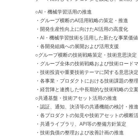
○AI・機械学習活用の推進
・グループ横断のAI活用戦略の策定・推進
・開発生産性向上に向けたAI活用の高度化
・AI・機械学習技術を活用した新たな事業価
・各開発組織への展開および活用支援
○グループ横断の技術戦略策定・技術意思決定
・グループ全体の技術戦略および技術ロード
・技術投資や重要技術テーマに関する意思決
・各事業・プロダクトにおける技術課題の整
・経営陣と連携した中長期的な技術戦略の立
○共通基盤・技術アセット活用の推進
・認証、通知、決済等の共通機能の検討・推
・各プロダクトの知見や技術アセットの横断
・共通ライブラリ、API等の整備方針策定
・技術負債の整理および改善計画の推進