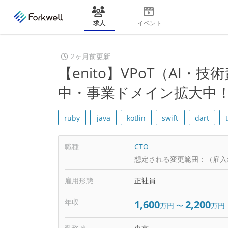
求人
イベント
2ヶ月前更新
【enito】VPoT（AI
中・事業ドメイン拡大中
ruby
java
kotlin
swift
dart
職種
CTO
想定される変更範囲：
（雇入
雇用形態
正社員
年収
1,600
2,200
万円
〜
万円