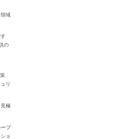
業領域
指す
供の
の策
キュリ
を見極
ループ
ジショ