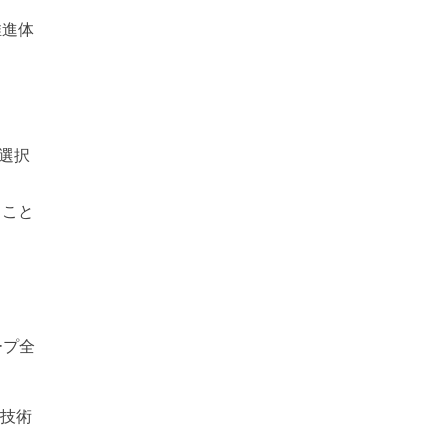
推進体
な選択
ること
ープ全
き技術