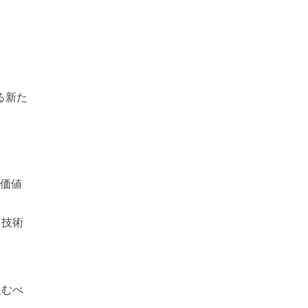
る新た
ス価値
る技術
組むべ