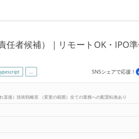
・技術責任者候補）｜リモートOK・IPO
！
SNSシェアで応援！
typescript
...
れ直後）技術戦略室 （変更の範囲）全ての業務への配置転換あり