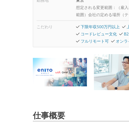
勤務地
東京
想定される変更範囲：
（雇入
範囲）会社の定める場所（テ
こだわり
下限年収500万円以上
コードレビュー文化
B
フルリモート可
オンラ
仕事概要