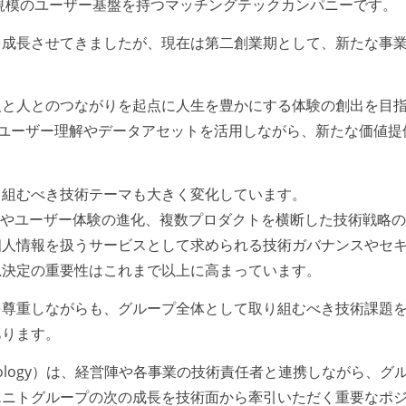
0万人規模のユーザー基盤を持つマッチングテックカンパニーです。
を成長させてきましたが、現在は第二創業期として、新たな事
人と人とのつながりを起点に人生を豊かにする体験の創出を目
きたユーザー理解やデータアセットを活用しながら、新たな価値提
り組むべき技術テーマも大きく変化しています。
上やユーザー体験の進化、複数プロダクトを横断した技術戦略
個人情報を扱うサービスとして求められる技術ガバナンスやセ
思決定の重要性はこれまで以上に高まっています。
を尊重しながらも、グループ全体として取り組むべき技術課題
あります。
f Technology）は、経営陣や各事業の技術責任者と連携しながら、グ
エニトグループの次の成長を技術面から牽引いただく重要なポ