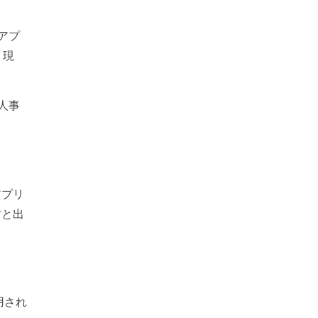
アプ
。現
人事
アプリ
方と出
用され