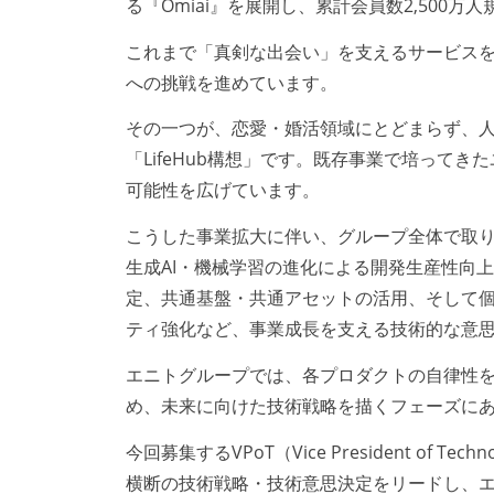
る『Omiai』を展開し、累計会員数2,50
これまで「真剣な出会い」を支えるサービス
への挑戦を進めています。
その一つが、恋愛・婚活領域にとどまらず、
「LifeHub構想」です。既存事業で培って
可能性を広げています。
こうした事業拡大に伴い、グループ全体で取
生成AI・機械学習の進化による開発生産性向
定、共通基盤・共通アセットの活用、そして
ティ強化など、事業成長を支える技術的な意
エニトグループでは、各プロダクトの自律性
め、未来に向けた技術戦略を描くフェーズに
今回募集するVPoT（Vice President o
横断の技術戦略・技術意思決定をリードし、