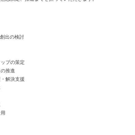
値創出の検討
マップの策定
定の推進
理・解決支援
案
進
活用