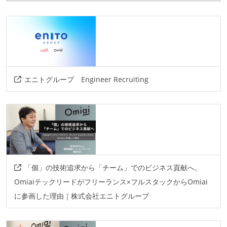
プロジェクト管理
wrike
github
jira
情報共有ツール
slack
confluence
AIツール
エニトグループ Engineer Recruiting
codex
claude-code
devin
cursor
chatgpt
gemini
その他
carthage
swiftui
cocoapods
danger
bitrise
fastlane
google-meet
firebase
「個」の技術追求から「チーム」でのビジネス貢献へ。
Omiaiテックリードがフリーランス×フルスタックからOmiai
figma
uikit
nimble
quick
に参画した理由｜株式会社エニトグループ