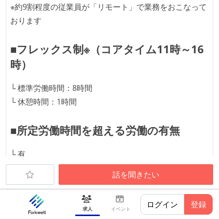
※約9割程度の従業員が「リモート」で業務をおこなって
おります
■フレックス制※（コアタイム11時～16
時）
└ 標準労働時間：8時間
└ 休憩時間：1時間
■所定労働時間を超える労働の有無
└ 有
（管理監督者の場合は、時間外労働・休日労働は労働者
話を聞きたい
の裁量に委ねる）
ログイン
登録
■感動体験制度
求人
イベント