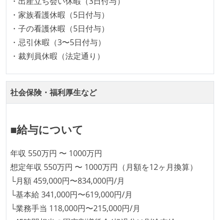
労働環境の自由度
・出産立ち会い休暇（3日付与）
・家族看護休暇（5日付与）
フレックスタイム制または裁量労働制を採用している
・子の看護休暇（5日付与）
メンバーの多様性
・忌引休暇（3〜5日付与）
・裁判員休暇（法定通り）
外国籍の開発メンバーがいる
職業安定法に対応する記載事項
社会保険・福利厚生など
試用期間：あり（3ヶ月間）
受動喫煙防止措置：屋内禁煙
■給与について
年収 550万円 〜 1000万円
想定年収 550万円 〜 1000万円（月額を12ヶ月換算）
└月額 459,000円〜834,000円/月
└基本給 341,000円〜619,000円/月
└業務手当 118,000円〜215,000円/月