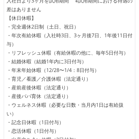
入社日より3ヶ月を試用期間 ※試用期間における待遇の
かえりミーティングを行っている
差はありません
継続的なデプロイ（デリバリー）を行っている
【休日休暇】
・完全週休2日制（土日、祝日）
ワークフローの整備
・年次有給休暇（入社時3日、3ヶ月後7日、1年後11日付
全てのコードをバージョン管理ツールで管理している
与）
各メンバーが実装したコードのマージは Pull Request
・リフレッシュ休暇（有給休暇の他に、毎年5日付与）
ベースで行われる
・結婚休暇（結婚1年内に3日付与）
自動（＝システム化され、1コマンドで実行できる）
・年末年始休暇（12/28〜1/4：8日付与）
ビルド、自動デプロイ環境が整備されている
・育児／看護／介護休暇（法定通り）
コードによるインフラ構成管理（Infrastructure as
・産前産後休暇（法定通り）
Code）の環境が整備されている
・産後パパ育休（法定通り）
・ウェルネス休暇（必要な日数・当月内1日は有給扱
オープンな情報共有
い）
KPI などチームの目標・実績値について、メンバーの
・記念日休暇（1日付与）
誰もがいつでも閲覧可能になっている
・恋活休暇（1日付与）