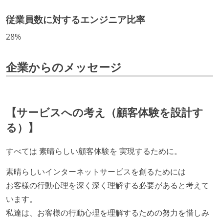
している
従業員数に対するエンジニア比率
開発メンバーの裁量
28%
企画を決定する場に、実装を担当する開発メンバーが
参加している
企業からのメッセージ
タスクの見積もりは、実装を担当するメンバーが中心
となって行う
全体のスケジュール管理は、途中の成果を随時確認し
【サービスへの考え（顧客体験を設計す
ながら、納期または盛り込む機能を柔軟に調整する形
で行う
る）】
コード品質向上のための取り組み
すべては 素晴らしい顧客体験を 実現するために。
本番にデプロイされるコードには、全てコードレビュ
素晴らしいインターネットサービスを創るためには
ーまたはペアプログラミングを実施している
お客様の行動心理を深く深く理解する必要があると考えて
「リファクタリングは随時行われるべき」という価値
います。
観をメンバー全員が共有しており、日常的に実施して
私達は、お客様の行動心理を理解するための努力を惜しみ
いる