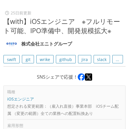
25日前更新
【with】iOSエンジニア ※フルリモー
ト可能、IPO準備中、開発規模拡大※
株式会社エニトグループ
swift
git
wrike
github
jira
slack
...
SNSシェアで応援！
職種
iOSエンジニア
想定される変更範囲：
（雇入れ直後）事業本部 iOSチーム配
属 （変更の範囲）全ての業務への配置転換あり
雇用形態