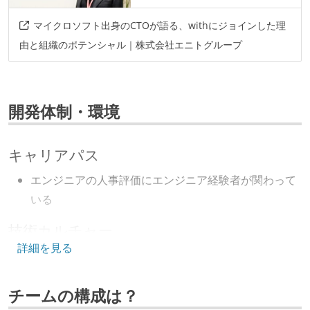
マイクロソフト出身のCTOが語る、withにジョインした理
由と組織のポテンシャル｜株式会社エニトグループ
開発体制・環境
キャリアパス
エンジニアの人事評価にエンジニア経験者が関わって
いる
技術カルチャー
詳細を見る
取締役（社内）または執行役員として、エンジニアリ
ング部門の人間が経営に参加している
チームの構成は？
Slack等で、最新技術の良し悪しをメンバーがよく会話