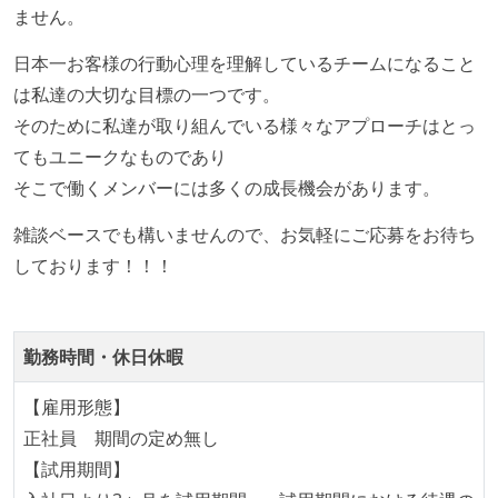
ません。
提出されたコードには自動的にリグレッションテスト
が実行される環境が構築されている
日本一お客様の行動心理を理解しているチームになること
は私達の大切な目標の一つです。
テストの実施度
そのために私達が取り組んでいる様々なアプローチはとっ
ほとんどのプロダクトコードに単体テストを記述、実
てもユニークなものであり
施している
そこで働くメンバーには多くの成長機会があります。
機能の実装と同時にテストコードを記述している
雑談ベースでも構いませんので、お気軽にご応募をお待ち
想定される複数環境での品質チェックを義務づけてい
しております！！！
る
アジャイル実践状況
勤務時間・休日休暇
1ヶ月以下の短い期間でのイテレーション開発を実践
している
【雇用形態】
デイリーでスタンドアップミーティング、またはそれ
正社員 期間の定め無し
に準じるチーム内の打ち合わせを行っている
【試用期間】
イテレーションの最後などに、定期的にチームでふり