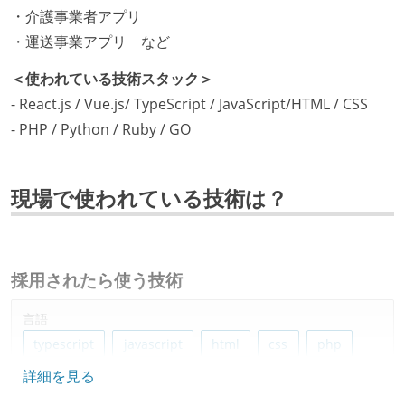
・介護事業者アプリ
・運送事業アプリ など
＜使われている技術スタック＞
- React.js / Vue.js/ TypeScript / JavaScript/HTML / CSS
- PHP / Python / Ruby / GO
現場で使われている技術は？
採用されたら使う技術
言語
typescript
javascript
html
css
php
詳細を見る
python
ruby
go