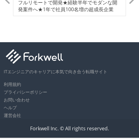
ト
フルリモートで開発★経験半年でモダンな開
【
発案件へ★1年で社員100名増の超成長企業
モ
ム
分
ITエンジニアのキャリアに本気で向き合う転職サイト
利用規約
プライバシーポリシー
お問い合わせ
ヘルプ
運営会社
Forkwell Inc. © All rights reserved.