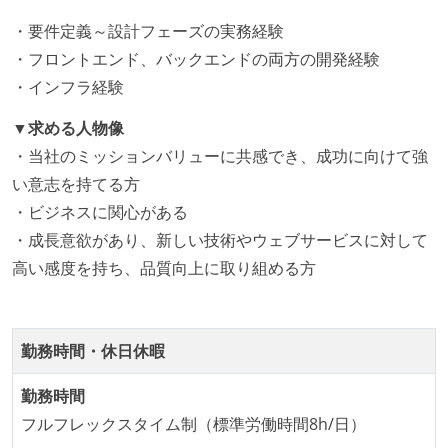
労働環境の自由度
・要件定義～設計フェーズの実務経験
フレックスタイム制または裁量労働制を採用している
・フロントエンド、バックエンドの両方の開発経験
メンバーの多様性
・インフラ経験
開発メンバーの新卒採用を実施している
▼求める人物像
・当社のミッションバリューに共感でき、成功に向けて強
職業安定法に対応する記載事項
い意志を持てる方
受動喫煙防止措置：屋内禁煙（屋内に喫煙可能室設
・ビジネスに関心がある
置）
・成長意欲があり、新しい技術やウェブサービスに対して
高い感度を持ち、品質向上に取り組める方
勤務時間・休日休暇
勤務時間
フルフレックスタイム制（標準労働時間8h/日）