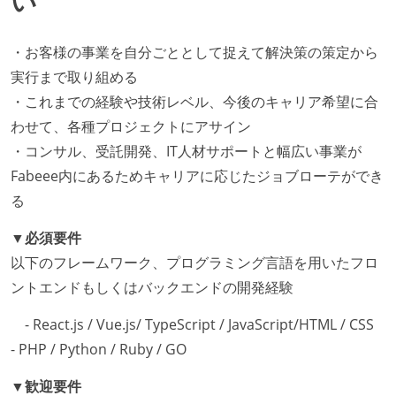
い
している
開発メンバーの裁量
・お客様の事業を自分ごととして捉えて解決策の策定から
実行まで取り組める
設計・実装から運用までを同じ開発チームが担い、フ
・これまでの経験や技術レベル、今後のキャリア希望に合
ロントエンド、バックエンド、インフラといった役割
わせて、各種プロジェクトにアサイン
の境界を超えて、個人が必要な範囲にまで染み出して
・コンサル、受託開発、IT人材サポートと幅広い事業が
いく姿勢が根付いている
Fabeee内にあるためキャリアに応じたジョブローテができ
ユーザーのニーズや課題を理解するために、開発チー
る
ムのメンバーが、ユーザーインタビューに参加してい
る
▼必須要件
企画を決定する場に、実装を担当する開発メンバーが
以下のフレームワーク、プログラミング言語を⽤いたフロ
参加している
ントエンドもしくはバックエンドの開発経験
全体のスケジュール管理は、途中の成果を随時確認し
- React.js / Vue.js/ TypeScript / JavaScript/HTML / CSS
ながら、納期または盛り込む機能を柔軟に調整する形
- PHP / Python / Ruby / GO
で行う
▼歓迎要件