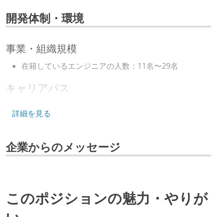
フレームワーク
開発体制・環境
react.js
vue.js
事業・組織規模
在籍しているエンジニアの人数：11名〜29名
キャリアパス
マネージャーやCTOと高頻度（月1程度）でキャリアに
詳細を見る
ついて話す場が設けられている
技術カルチャー
企業からのメッセージ
CTO またはそれに準じる、技術やワークフローの標準
化を行う役割の人・部門が存在する
最新技術を追いかけるための社内勉強会が定期開催さ
このポジションの魅力・やりが
れ、参加者が自主的に参加している
Slack等で、最新技術の良し悪しをメンバーがよく会話