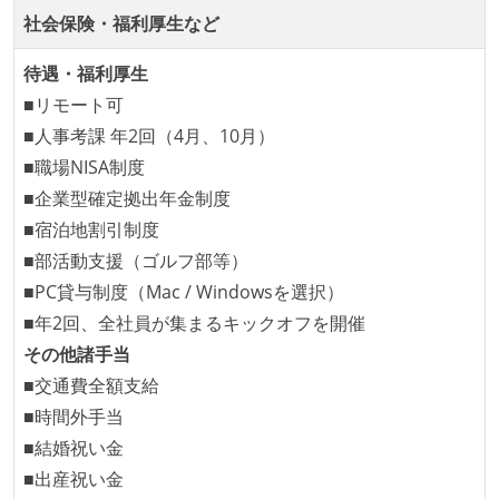
社会保険・福利厚生など
待遇・福利厚生
■リモート可
■人事考課 年2回（4月、10月）
■職場NISA制度
■企業型確定拠出年金制度
■宿泊地割引制度
■部活動支援（ゴルフ部等）
■PC貸与制度（Mac / Windowsを選択）
■年2回、全社員が集まるキックオフを開催
その他諸手当
■交通費全額支給
■時間外手当
■結婚祝い金
■出産祝い金