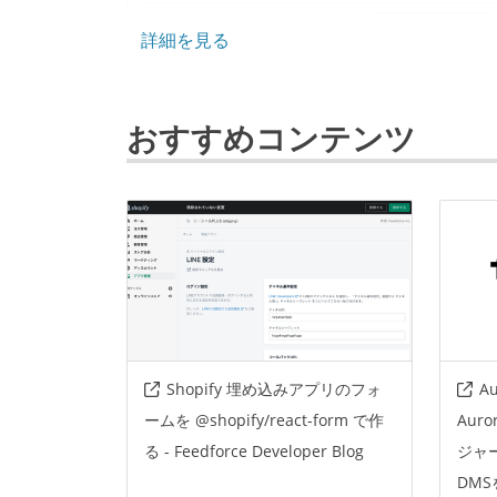
フレームワーク
ruby-on-rails
詳細を見る
データベース
mysql
おすすめコンテンツ
その他
amazon-web-se
Shopify 埋め込みアプリのフォ
A
ームを @shopify/react-form で作
Aur
る - Feedforce Developer Blog
ジャ
DM