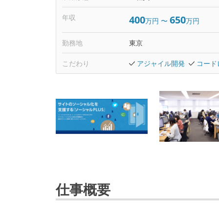
年収
400
650
万円
〜
万円
勤務地
東京
こだわり
アジャイル開発
コード
仕事概要