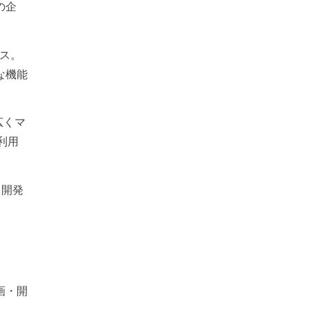
の企
ビス。
な機能
広くマ
利用
・開発
画・開