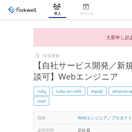
求人
イベント
大変申し訳
1年前更新
【自社サービス開発／新規
談可】Webエンジニア
ruby
ruby-on-rails
mysql
amazon-w
chef
職種
Webエンジニア／プロダク
雇用形態
正社員