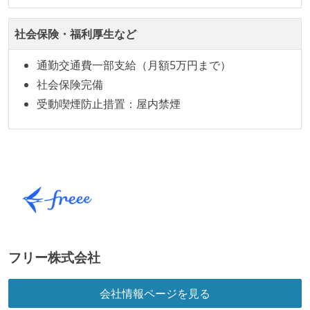
ドキュメントの整備やペアプロ、モブワークなど、ナ
レッジの共有を積極的に行っている（属人性を減らす
社会保険・福利厚生など
取り組みをしている）
通勤交通費一部支給（月額5万円まで）
労働環境の自由度
社会保険完備
フレックスタイム制または裁量労働制を採用している
受動喫煙防止措置：屋内禁煙
メンバーの多様性
外国籍の開発メンバーがいる
開発メンバーの新卒採用を実施している
待遇・福利厚生
入社時には、各自希望のスペックの PC やディスプレ
イが支給される
フリー株式会社
ストックオプションまたは自社株購入支援制度がある
会社情報ページを見る