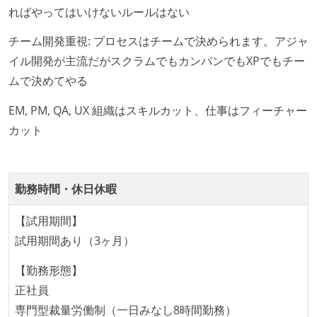
が実行される環境が構築されている
ればやってはいけないルールはない
テストの実施度
チーム開発重視: プロセスはチームで決められます。アジャ
イル開発が主流だがスクラムでもカンバンでもXPでもチー
ほとんどのプロダクトコードに単体テストを記述、実
ムで決めてやる
施している
ほとんどの機能に受け入れテストを記述、実施してい
EM, PM, QA, UX 組織はスキルカット、仕事はフィーチャー
る
カット
機能の実装と同時にテストコードを記述している
想定される複数環境での品質チェックを義務づけてい
る
勤務時間・休日休暇
アジャイル実践状況
【試用期間】
試用期間あり（3ヶ月）
1ヶ月以下の短い期間でのイテレーション開発を実践
している
【勤務形態】
デイリーでスタンドアップミーティング、またはそれ
正社員
に準じるチーム内の打ち合わせを行っている
専門型裁量労働制（一日みなし8時間勤務）