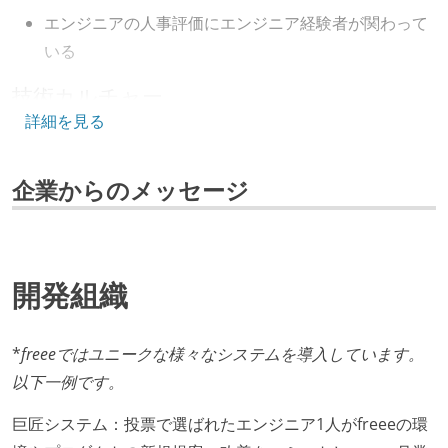
fluentd
エンジニアの人事評価にエンジニア経験者が関わって
いる
ソースコード管理
git
技術カルチャー
詳細を見る
プロジェクト管理
CTO またはそれに準じる、技術やワークフローの標準
github
jira
化を行う役割の人・部門が存在する
企業からのメッセージ
取締役（社内）または執行役員として、エンジニアリ
情報共有ツール
ング部門の人間が経営に参加している
qiita-team
slack
開発メンバーの裁量
その他
開発組織
OS やエディタ、IDE といった個人の環境は、各自の責
mackerel
docker
kubernetes
amazon-elb
任で好きなものを使うことができる
kibana
amazon-elasticache
amazon-sqs
企画を決定する場に、実装を担当する開発メンバーが
*
freeeではユニークな様々なシステムを導入しています。
bugsnag
newrelic
aws-ec2
参加している
以下一例です。
タスクの見積もりは、実装を担当するメンバーが中心
seleniumwebdriver
circleci
appium
巨匠システム：投票で選ばれたエンジニア1人がfreeeの環
となって行う
ansible
elasticsearch
aws-sqs
aws-s3