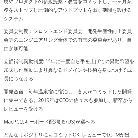
境やプロダクトの新規提案・改善をコミットし、一ヶ月業
全体のスケジュール管理は、途中の成果を随時確認し
務をストップし圧倒的なアウトプットを出す期間を設ける
ながら、納期または盛り込む機能を柔軟に調整する形
その他、現場で使われている技術
システム
で行う
言語
プロダクトの開発言語やフレームワークなど主要な構
委員会制度：フロントエンド委員会、開発生産性向上委員
go-lang
python
成技術は、基本的に最新版より1年以上ビハインドし
会等のエンジニアリング全体での有志の委員会があり、自
ていない
由参加可能
フレームワーク
コード品質向上のための取り組み
立候補制異動制度: 半年に一度自ら手を上げての異動希望を
redux
加味した異動により異なるドメインや技術を身につけて成
本番にデプロイされるコードには、全てコードレビュ
データベース
長につなげる
ーまたはペアプログラミングを実施している
mysql
redis
embulk
「リファクタリングは随時行われるべき」という価値
開発合宿：毎年温泉宿に宿泊し、各人がコミットした開発
観をメンバー全員が共有しており、日常的に実施して
に集中できる。2019年はCEOの佐々木も参加し、新卒から
その他
いる
レビューを受ける
babel
webpack
flow
storybook
何らかのコーディング規約をチーム全体で遵守するよ
MacPCはキーボード配列(JIS/US)が選べる
うにしている
提出されたコードには自動的にリグレッションテスト
どんなリポジトリにもコミットOK: レビューでLGTMが出