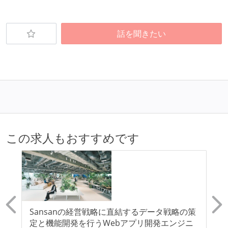
話を聞きたい
この求人もおすすめです
ト
Sansanの経営戦略に直結するデータ戦略の策
A
定と機能開発を行うWebアプリ開発エンジニ
基