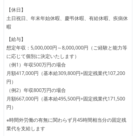
イテレーションの最後などに、定期的にチームでふり
【休日】
かえりミーティングを行っている
土日祝日、年末年始休暇、慶弔休暇、有給休暇、疾病休
継続的なデプロイ（デリバリー）を行っている
暇
ワークフローの整備
【給与】
全てのコードをバージョン管理ツールで管理している
想定年収：5,000,000円～8,000,000円（ご経験と能力等
各メンバーが実装したコードのマージは Pull Request
に応じて個別に決定いたします）
ベースで行われる
（例1）年収500万円の場合
自動（＝システム化され、1コマンドで実行できる）
月額417,000円（基本給309,800円+固定残業代107,200
ビルド、自動デプロイ環境が整備されている
円）
コードによるインフラ構成管理（Infrastructure as
（例2）年収800万円の場合
Code）の環境が整備されている
月額667,000円（基本給495,500円+固定残業代171,500
円）
オープンな情報共有
KPI などチームの目標・実績値について、メンバーの
※時間外労働の有無に関わらず月45時間相当分の固定残
誰もがいつでも閲覧可能になっている
業代を支給します