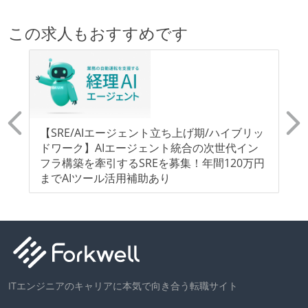
自動（＝システム化され、1コマンドで実行できる）
この求人もおすすめです
ビルド、自動デプロイ環境が整備されている
コードによるインフラ構成管理（Infrastructure as
Code）の環境が整備されている
オープンな情報共有
KPI などチームの目標・実績値について、メンバーの
アが
【SRE/AIエージェント立ち上げ期/ハイブリッ
【
誰もがいつでも閲覧可能になっている
指し
ドワーク】AIエージェント統合の次世代イン
世
フラ構築を牽引するSREを募集！年間120万円
ア
ドキュメントの整備やペアプロ、モブワークなど、ナ
までAIツール活用補助あり
レッジの共有を積極的に行っている（属人性を減らす
取り組みをしている）
労働環境の自由度
フレックスタイム制または裁量労働制を採用している
ITエンジニアのキャリアに本気で向き合う転職サイト
メンバーの多様性