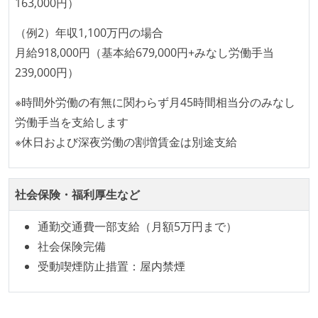
163,000円）
firebase
flowtype
webpacker
babel
本番にデプロイされるコードには、全てコードレビュ
rxjava
carthage
fastlane
ansible
（例2）年収1,100万円の場合
ーまたはペアプログラミングを実施している
月給918,000円（基本給679,000円+みなし労働手当
elasticsearch
kibana
jenkins
「リファクタリングは随時行われるべき」という価値
239,000円）
観をメンバー全員が共有しており、日常的に実施して
いる
※時間外労働の有無に関わらず月45時間相当分のみなし
何らかのコーディング規約をチーム全体で遵守するよ
労働手当を支給します
うにしている
※休日および深夜労働の割増賃金は別途支給
提出されたコードには自動的にリグレッションテスト
が実行される環境が構築されている
社会保険・福利厚生など
テストの実施度
通勤交通費一部支給（月額5万円まで）
ほとんどのプロダクトコードに単体テストを記述、実
社会保険完備
施している
受動喫煙防止措置：屋内禁煙
ほとんどの機能に受け入れテストを記述、実施してい
る
機能の実装と同時にテストコードを記述している