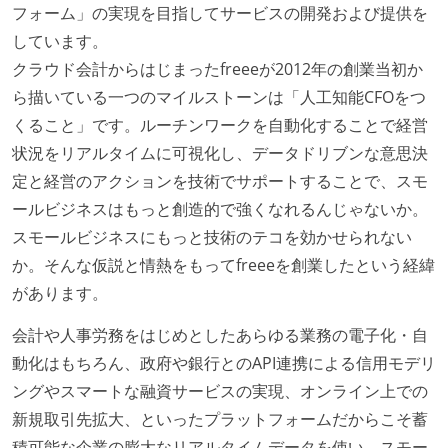
フォーム」の実現を目指してサービスの開発および提供を
しています。
クラウド会計からはじまったfreeeが2012年の創業当初か
ら描いている一つのマイルストーンは「人工知能CFOをつ
くること」です。ルーチンワークを自動化することで経営
状況をリアルタイムに可視化し、データドリブンな意思決
定と経営のアクションを技術でサポートすることで、スモ
ールビジネスはもっと創造的で強くなれるんじゃないか。
スモールビジネスにもっと技術のテコを効かせられない
か。そんな仮説と情熱をもってfreeeを創業したという経緯
があります。
会計や人事労務をはじめとしたあらゆる業務の電子化・自
動化はもちろん、政府や銀行とのAPI連携による信用モデリ
ングやスマートな融資サービスの実現、オンライン上での
新規取引先拡大、といったプラットフォームだからこそ蓄
積可能な企業の膨大なリアルタイムデータを使い、スモー