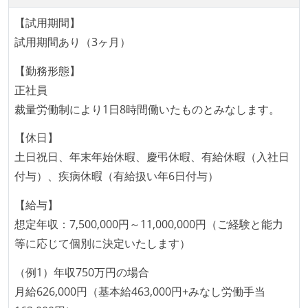
ング部門の人間が経営に参加している
言語
【試用期間】
kotlin
objective-c
swift
開発メンバーの裁量
試用期間あり（3ヶ月）
OS やエディタ、IDE といった個人の環境は、各自の責
フレームワーク
【勤務形態】
任で好きなものを使うことができる
flask
redux
正社員
企画を決定する場に、実装を担当する開発メンバーが
裁量労働制により1日8時間働いたものとみなします。
データベース
参加している
fluentd
embulk
google-bigquery
タスクの見積もりは、実装を担当するメンバーが中心
【休日】
となって行う
土日祝日、年末年始休暇、慶弔休暇、有給休暇（入社日
プロジェクト管理
全体のスケジュール管理は、途中の成果を随時確認し
付与）、疾病休暇（有給扱い年6日付与）
asana
ながら、納期または盛り込む機能を柔軟に調整する形
【給与】
で行う
情報共有ツール
想定年収：7,500,000円～11,000,000円（ご経験と能力
プロダクトの開発言語やフレームワークなど主要な構
qiita-team
等に応じて個別に決定いたします）
成技術は、基本的に最新版より1年以上ビハインドし
その他
ていない
（例1）年収750万円の場合
appium
scikit-learn
keras
tensorflow
月給626,000円（基本給463,000円+みなし労働手当
コード品質向上のための取り組み