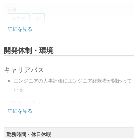
言語
python
go
詳細を見る
フレームワーク
ruby-on-rails
開発体制・環境
プロジェクト管理
github
jira
キャリアパス
情報共有ツール
エンジニアの人事評価にエンジニア経験者が関わって
slack
いる
技術カルチャー
その他
詳細を見る
datadog
CTO またはそれに準じる、技術やワークフローの標準
化を行う役割の人・部門が存在する
その他、現場で使われている技術
取締役（社内）または執行役員として、エンジニアリ
勤務時間・休日休暇