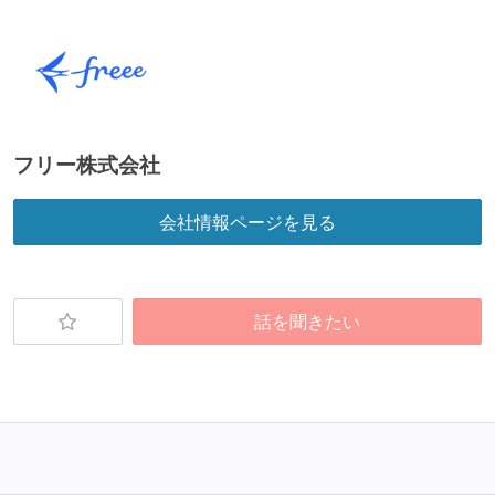
想定される複数環境での品質チェックを義務づけてい
る
アジャイル実践状況
1ヶ月以下の短い期間でのイテレーション開発を実践
フリー株式会社
している
デイリーでスタンドアップミーティング、またはそれ
会社情報ページを見る
に準じるチーム内の打ち合わせを行っている
イテレーションの最後などに、定期的にチームでふり
かえりミーティングを行っている
話を聞きたい
継続的なデプロイ（デリバリー）を行っている
ワークフローの整備
全てのコードをバージョン管理ツールで管理している
各メンバーが実装したコードのマージは Pull Request
ベースで行われる