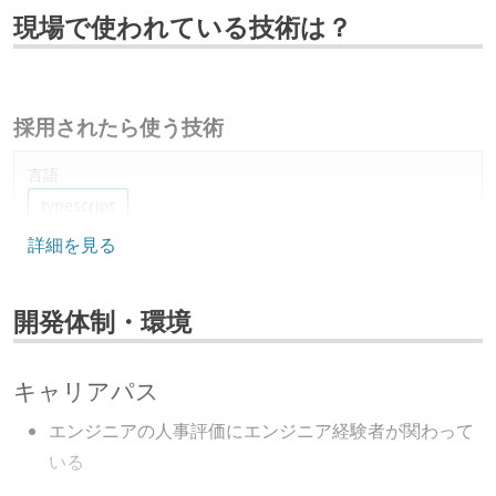
現場で使われている技術は？
採用されたら使う技術
言語
typescript
詳細を見る
フレームワーク
ruby-on-rails
開発体制・環境
ソースコード管理
git
キャリアパス
プロジェクト管理
エンジニアの人事評価にエンジニア経験者が関わって
github
jira
いる