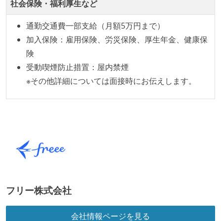
社会保険・福利厚生など
ほとんどのプロダクトコードに単体テストを記述、実
施している
通勤交通費一部支給（月額5万円まで）
ほとんどの機能に受け入れテストを記述、実施してい
加入保険：雇用保険、労災保険、厚生年金、健康保
る
険
機能の実装と同時にテストコードを記述している
受動喫煙防止措置：屋内禁煙
想定される複数環境での品質チェックを義務づけてい
※その他詳細については面接時にお伝えします。
る
アジャイル実践状況
1ヶ月以下の短い期間でのイテレーション開発を実践
している
デイリーでスタンドアップミーティング、またはそれ
に準じるチーム内の打ち合わせを行っている
イテレーションの最後などに、定期的にチームでふり
フリー株式会社
かえりミーティングを行っている
継続的なデプロイ（デリバリー）を行っている
会社情報ページを見る