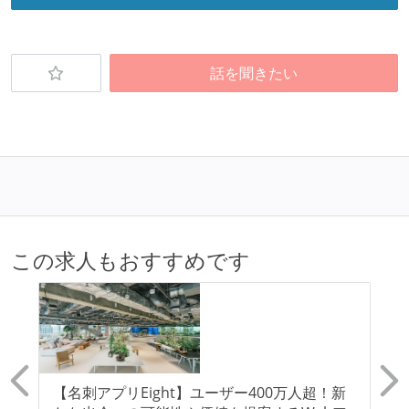
ワークフローの整備
全てのコードをバージョン管理ツールで管理している
話を聞きたい
各メンバーが実装したコードのマージは Pull Request
ベースで行われる
自動（＝システム化され、1コマンドで実行できる）
ビルド、自動デプロイ環境が整備されている
コードによるインフラ構成管理（Infrastructure as
Code）の環境が整備されている
オープンな情報共有
この求人もおすすめです
KPI などチームの目標・実績値について、メンバーの
誰もがいつでも閲覧可能になっている
ドキュメントの整備やペアプロ、モブワークなど、ナ
レッジの共有を積極的に行っている（属人性を減らす
取り組みをしている）
E
【名刺アプリEight】ユーザー400万人超！新
【