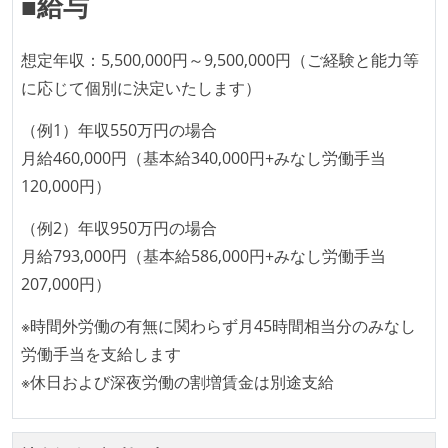
■給与
プロダクトの開発言語やフレームワークなど主要な構
成技術は、基本的に最新版より1年以上ビハインドし
想定年収：5,500,000円～9,500,000円（ご経験と能力等
ていない
に応じて個別に決定いたします）
コード品質向上のための取り組み
（例1）年収550万円の場合
本番にデプロイされるコードには、全てコードレビュ
月給460,000円（基本給340,000円+みなし労働手当
ーまたはペアプログラミングを実施している
120,000円）
「リファクタリングは随時行われるべき」という価値
（例2）年収950万円の場合
観をメンバー全員が共有しており、日常的に実施して
月給793,000円（基本給586,000円+みなし労働手当
いる
207,000円）
何らかのコーディング規約をチーム全体で遵守するよ
うにしている
※時間外労働の有無に関わらず月45時間相当分のみなし
提出されたコードには自動的にリグレッションテスト
労働手当を支給します
が実行される環境が構築されている
※休日および深夜労働の割増賃金は別途支給
テストの実施度