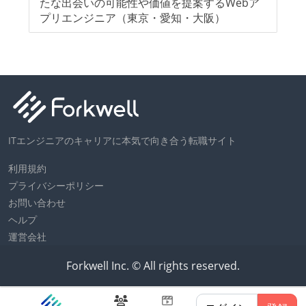
たな出会いの可能性や価値を提案するWebア
ン
労働環境の自由度
プリエンジニア（東京・愛知・大阪）
フレックスタイム制または裁量労働制を採用している
メンバーの多様性
外国籍の開発メンバーがいる
開発メンバーの新卒採用を実施している
ITエンジニアのキャリアに本気で向き合う転職サイト
待遇・福利厚生
入社時には、各自希望のスペックの PC やディスプレ
利用規約
プライバシーポリシー
イが支給される
お問い合わせ
職業安定法に対応する記載事項
ヘルプ
運営会社
受動喫煙防止措置：屋内禁煙
Forkwell Inc. © All rights reserved.