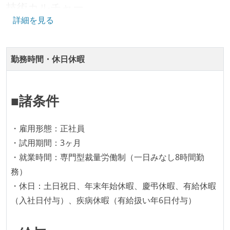
技術カルチャー
情報共有ツール
詳細を見る
slack
CTO またはそれに準じる、技術やワークフローの標準
化を行う役割の人・部門が存在する
その他
取締役（社内）または執行役員として、エンジニアリ
勤務時間・休日休暇
jenkins
zephyr-scale
report-portal
ング部門の人間が経営に参加している
terraform
amazonmq
opensearch
eks
開発メンバーの裁量
aurora
actions
amazon-elb
■諸条件
OS やエディタ、IDE といった個人の環境は、各自の責
amazon-elasticache
任で好きなものを使うことができる
・雇用形態：正社員
企画を決定する場に、実装を担当する開発メンバーが
・試用期間：3ヶ月
参加している
・就業時間：専門型裁量労働制（一日みなし8時間勤
タスクの見積もりは、実装を担当するメンバーが中心
務）
となって行う
・休日：土日祝日、年末年始休暇、慶弔休暇、有給休暇
全体のスケジュール管理は、途中の成果を随時確認し
（入社日付与）、疾病休暇（有給扱い年6日付与）
ながら、納期または盛り込む機能を柔軟に調整する形
で行う