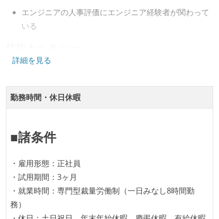
プロジェクト管理
エンジニアの人事評価にエンジニア経験者が関わって
github
jira
いる
技術カルチャー
情報共有ツール
詳細を見る
slack
CTO またはそれに準じる、技術やワークフローの標準
化を行う役割の人・部門が存在する
その他
取締役（社内）または執行役員として、エンジニアリ
勤務時間・休日休暇
jenkins
zephyr-scale
report-portal
ング部門の人間が経営に参加している
terraform
amazonmq
opensearch
eks
開発メンバーの裁量
aurora
actions
amazon-elb
■諸条件
OS やエディタ、IDE といった個人の環境は、各自の責
amazon-elasticache
任で好きなものを使うことができる
・雇用形態：正社員
企画を決定する場に、実装を担当する開発メンバーが
・試用期間：3ヶ月
参加している
・就業時間：専門型裁量労働制（一日みなし8時間勤
タスクの見積もりは、実装を担当するメンバーが中心
務）
となって行う
・休日：土日祝日、年末年始休暇、慶弔休暇、有給休暇