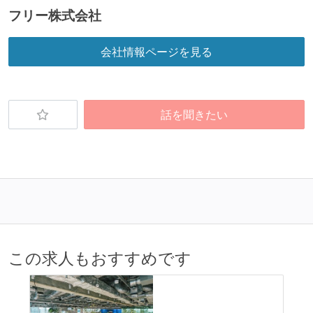
イテレーションの最後などに、定期的にチームでふり
フリー株式会社
かえりミーティングを行っている
継続的なデプロイ（デリバリー）を行っている
会社情報ページを見る
ワークフローの整備
全てのコードをバージョン管理ツールで管理している
話を聞きたい
各メンバーが実装したコードのマージは Pull Request
ベースで行われる
自動（＝システム化され、1コマンドで実行できる）
ビルド、自動デプロイ環境が整備されている
コードによるインフラ構成管理（Infrastructure as
Code）の環境が整備されている
オープンな情報共有
この求人もおすすめです
KPI などチームの目標・実績値について、メンバーの
誰もがいつでも閲覧可能になっている