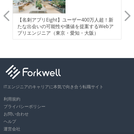
ドキュメントの整備やペアプロ、モブワークなど、ナ
レッジの共有を積極的に行っている（属人性を減らす
取り組みをしている）
E
【名刺アプリEight】ユーザー400万人超！新
【
たな出会いの可能性や価値を提案するWebア
ン
労働環境の自由度
プリエンジニア（東京・愛知・大阪）
フレックスタイム制または裁量労働制を採用している
メンバーの多様性
外国籍の開発メンバーがいる
開発メンバーの新卒採用を実施している
ITエンジニアのキャリアに本気で向き合う転職サイト
待遇・福利厚生
入社時には、各自希望のスペックの PC やディスプレ
利用規約
プライバシーポリシー
イが支給される
お問い合わせ
職業安定法に対応する記載事項
ヘルプ
運営会社
受動喫煙防止措置：屋内禁煙