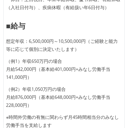
全体のスケジュール管理は、途中の成果を随時確認し
（入社日付与）、疾病休暇（有給扱い年6日付与）
ながら、納期または盛り込む機能を柔軟に調整する形
で行う
■給与
プロダクトの開発言語やフレームワークなど主要な構
成技術は、基本的に最新版より1年以上ビハインドし
想定年収：6,500,000円～10,500,000円（ご経験と能力
ていない
等に応じて個別に決定いたします）
コード品質向上のための取り組み
（例1）年収650万円の場合
本番にデプロイされるコードには、全てコードレビュ
月給542,000円（基本給401,000円+みなし労働手当
ーまたはペアプログラミングを実施している
141,000円）
「リファクタリングは随時行われるべき」という価値
（例2）年収1,050万円の場合
観をメンバー全員が共有しており、日常的に実施して
月給876,000円（基本給648,000円+みなし労働手当
いる
228,000円）
何らかのコーディング規約をチーム全体で遵守するよ
うにしている
※時間外労働の有無に関わらず月45時間相当分のみなし
提出されたコードには自動的にリグレッションテスト
労働手当を支給します