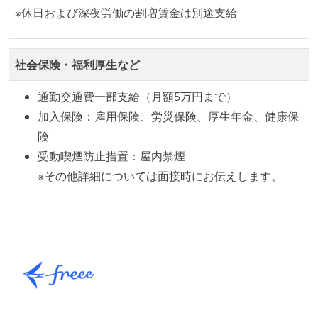
が実行される環境が構築されている
※休日および深夜労働の割増賃金は別途支給
テストの実施度
社会保険・福利厚生など
ほとんどのプロダクトコードに単体テストを記述、実
施している
通勤交通費一部支給（月額5万円まで）
ほとんどの機能に受け入れテストを記述、実施してい
加入保険：雇用保険、労災保険、厚生年金、健康保
る
険
機能の実装と同時にテストコードを記述している
受動喫煙防止措置：屋内禁煙
想定される複数環境での品質チェックを義務づけてい
※その他詳細については面接時にお伝えします。
る
アジャイル実践状況
1ヶ月以下の短い期間でのイテレーション開発を実践
している
デイリーでスタンドアップミーティング、またはそれ
に準じるチーム内の打ち合わせを行っている