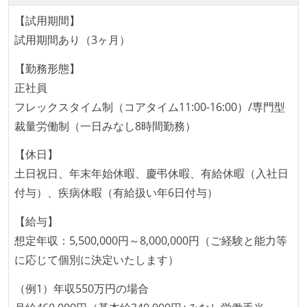
ング部門の人間が経営に参加している
【試用期間】
その他
開発メンバーの裁量
試用期間あり（3ヶ月）
aws-ec2
aws-s3
aws-sqs
webpack
OS やエディタ、IDE といった個人の環境は、各自の責
vagrant
amazon-elasticcache
amazon-sqs
【勤務形態】
任で好きなものを使うことができる
正社員
kubernetes
docker
企画を決定する場に、実装を担当する開発メンバーが
フレックスタイム制（コアタイム11:00-16:00）/専門型
参加している
裁量労働制（一日みなし8時間勤務）
その他、現場で使われている技術
タスクの見積もりは、実装を担当するメンバーが中心
となって行う
【休日】
言語
全体のスケジュール管理は、途中の成果を随時確認し
土日祝日、年末年始休暇、慶弔休暇、有給休暇（入社日
kotlin
objective-c
swift
ながら、納期または盛り込む機能を柔軟に調整する形
付与）、疾病休暇（有給扱い年6日付与）
フレームワーク
で行う
【給与】
flask
redux
プロダクトの開発言語やフレームワークなど主要な構
想定年収：5,500,000円～8,000,000円（ご経験と能力等
成技術は、基本的に最新版より1年以上ビハインドし
に応じて個別に決定いたします）
データベース
ていない
fluentd
embulk
google-bigquery
（例1）年収550万円の場合
コード品質向上のための取り組み