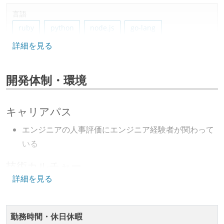
言語
ruby
python
node.js
go-lang
詳細を見る
フレームワーク
ruby-on-rails
react.js
開発体制・環境
データベース
redis
mysql
amazon-redshift
キャリアパス
ソースコード管理
エンジニアの人事評価にエンジニア経験者が関わって
git
いる
技術カルチャー
プロジェクト管理
詳細を見る
github
jira
CTO またはそれに準じる、技術やワークフローの標準
化を行う役割の人・部門が存在する
情報共有ツール
取締役（社内）または執行役員として、エンジニアリ
勤務時間・休日休暇
slack