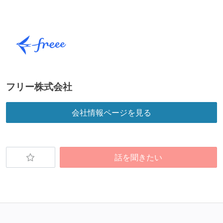
想定される複数環境での品質チェックを義務づけてい
る
アジャイル実践状況
1ヶ月以下の短い期間でのイテレーション開発を実践
している
フリー株式会社
デイリーでスタンドアップミーティング、またはそれ
に準じるチーム内の打ち合わせを行っている
会社情報ページを見る
イテレーションの最後などに、定期的にチームでふり
かえりミーティングを行っている
継続的なデプロイ（デリバリー）を行っている
話を聞きたい
ワークフローの整備
全てのコードをバージョン管理ツールで管理している
各メンバーが実装したコードのマージは Pull Request
ベースで行われる