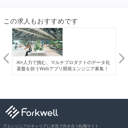
自動（＝システム化され、1コマンドで実行できる）
ビルド、自動デプロイ環境が整備されている
この求人もおすすめです
コードによるインフラ構成管理（Infrastructure as
Code）の環境が整備されている
オープンな情報共有
KPI などチームの目標・実績値について、メンバーの
誰もがいつでも閲覧可能になっている
AI×人力で挑む、マルチプロダクトのデータ化
S
ドキュメントの整備やペアプロ、モブワークなど、ナ
」
基盤を担うWebアプリ開発エンジニア募集！
定
エ
ア募
レッジの共有を積極的に行っている（属人性を減らす
A
取り組みをしている）
労働環境の自由度
フレックスタイム制または裁量労働制を採用している
メンバーの多様性
ITエンジニアのキャリアに本気で向き合う転職サイト