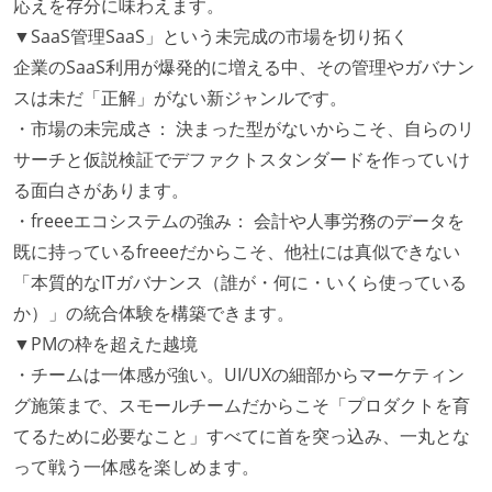
応えを存分に味わえます。
▼SaaS管理SaaS」という未完成の市場を切り拓く
企業のSaaS利用が爆発的に増える中、その管理やガバナン
スは未だ「正解」がない新ジャンルです。
・市場の未完成さ： 決まった型がないからこそ、自らのリ
サーチと仮説検証でデファクトスタンダードを作っていけ
る面白さがあります。
・freeeエコシステムの強み： 会計や人事労務のデータを
既に持っているfreeeだからこそ、他社には真似できない
「本質的なITガバナンス（誰が・何に・いくら使っている
か）」の統合体験を構築できます。
▼PMの枠を超えた越境
・チームは一体感が強い。UI/UXの細部からマーケティン
グ施策まで、スモールチームだからこそ「プロダクトを育
てるために必要なこと」すべてに首を突っ込み、一丸とな
って戦う一体感を楽しめます。