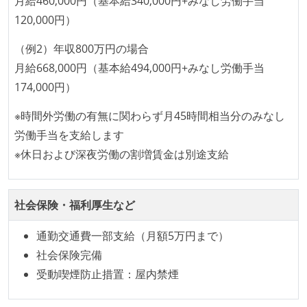
月給460,000円（基本給340,000円+みなし労働手当
プロジェクト管理
本番にデプロイされるコードには、全てコードレビュ
120,000円）
asana
ーまたはペアプログラミングを実施している
（例2）年収800万円の場合
「リファクタリングは随時行われるべき」という価値
情報共有ツール
月給668,000円（基本給494,000円+みなし労働手当
観をメンバー全員が共有しており、日常的に実施して
qiita-team
174,000円）
いる
その他
何らかのコーディング規約をチーム全体で遵守するよ
※時間外労働の有無に関わらず月45時間相当分のみなし
appium
scikit-learn
keras
tensorflow
うにしている
労働手当を支給します
提出されたコードには自動的にリグレッションテスト
※休日および深夜労働の割増賃金は別途支給
firebase
flowtype
webpacker
babel
が実行される環境が構築されている
rxjava
carthage
fastlane
ansible
テストの実施度
elasticsearch
kibana
jenkins
社会保険・福利厚生など
ほとんどのプロダクトコードに単体テストを記述、実
通勤交通費一部支給（月額5万円まで）
施している
社会保険完備
ほとんどの機能に受け入れテストを記述、実施してい
受動喫煙防止措置：屋内禁煙
る
機能の実装と同時にテストコードを記述している