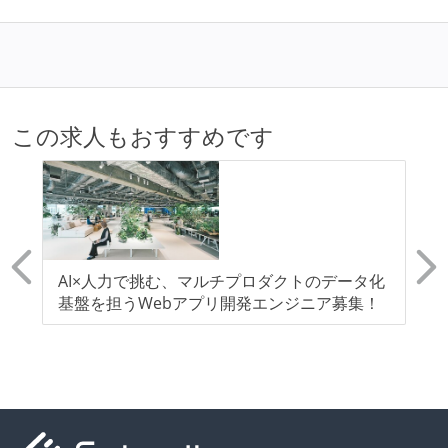
各メンバーが実装したコードのマージは Pull Request
ベースで行われる
自動（＝システム化され、1コマンドで実行できる）
ビルド、自動デプロイ環境が整備されている
この求人もおすすめです
コードによるインフラ構成管理（Infrastructure as
Code）の環境が整備されている
オープンな情報共有
KPI などチームの目標・実績値について、メンバーの
誰もがいつでも閲覧可能になっている
AI×人力で挑む、マルチプロダクトのデータ化
S
ドキュメントの整備やペアプロ、モブワークなど、ナ
」
基盤を担うWebアプリ開発エンジニア募集！
定
エ
ア募
レッジの共有を積極的に行っている（属人性を減らす
A
取り組みをしている）
労働環境の自由度
フレックスタイム制または裁量労働制を採用している