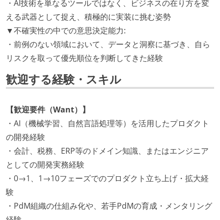
・AI技術を単なるツールではなく、ビジネスの在り方を変
える武器として捉え、積極的に実装に挑む姿勢
▼不確実性の中での意思決定能力:
・前例のない領域において、データと洞察に基づき、自ら
リスクを取って優先順位を判断してきた経験
歓迎する経験・スキル
【歓迎要件（Want）】
・AI（機械学習、自然言語処理等）を活用したプロダクト
の開発経験
・会計、税務、ERP等のドメイン知識、またはエンジニア
としての開発実務経験
・0→1、1→10フェーズでのプロダクト立ち上げ・拡大経
験
・PdM組織の仕組み化や、若手PdMの育成・メンタリング
経験