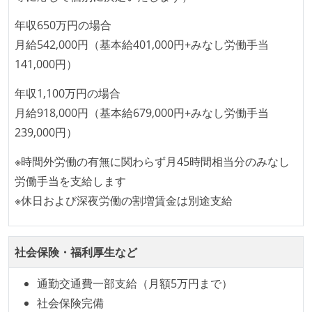
ていない
fluentd
embulk
google-bigquery
年収650万円の場合
コード品質向上のための取り組み
月給542,000円（基本給401,000円+みなし労働手当
プロジェクト管理
本番にデプロイされるコードには、全てコードレビュ
141,000円）
asana
ーまたはペアプログラミングを実施している
年収1,100万円の場合
「リファクタリングは随時行われるべき」という価値
情報共有ツール
月給918,000円（基本給679,000円+みなし労働手当
観をメンバー全員が共有しており、日常的に実施して
qiita-team
239,000円）
いる
その他
何らかのコーディング規約をチーム全体で遵守するよ
※時間外労働の有無に関わらず月45時間相当分のみなし
appium
scikit-learn
keras
tensorflow
うにしている
労働手当を支給します
提出されたコードには自動的にリグレッションテスト
※休日および深夜労働の割増賃金は別途支給
firebase
flowtype
webpacker
babel
が実行される環境が構築されている
rxjava
carthage
fastlane
ansible
テストの実施度
elasticsearch
kibana
jenkins
社会保険・福利厚生など
ほとんどのプロダクトコードに単体テストを記述、実
通勤交通費一部支給（月額5万円まで）
施している
社会保険完備