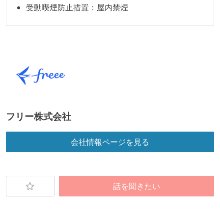
ほとんどの機能に受け入れテストを記述、実施してい
受動喫煙防止措置：屋内禁煙
る
機能の実装と同時にテストコードを記述している
想定される複数環境での品質チェックを義務づけてい
る
アジャイル実践状況
1ヶ月以下の短い期間でのイテレーション開発を実践
している
フリー株式会社
デイリーでスタンドアップミーティング、またはそれ
に準じるチーム内の打ち合わせを行っている
会社情報ページを見る
イテレーションの最後などに、定期的にチームでふり
かえりミーティングを行っている
継続的なデプロイ（デリバリー）を行っている
話を聞きたい
ワークフローの整備
全てのコードをバージョン管理ツールで管理している