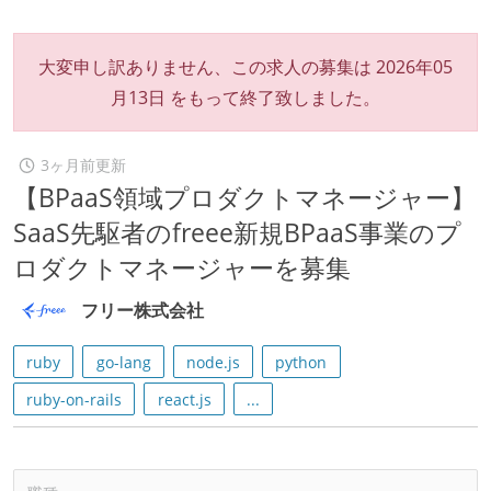
大変申し訳ありません、この求人の募集は
2026年05
月13日
をもって終了致しました。
3ヶ月前更新
【BPaaS領域プロダクトマネージャー】
SaaS先駆者のfreee新規BPaaS事業のプ
ロダクトマネージャーを募集
フリー株式会社
ruby
go-lang
node.js
python
ruby-on-rails
react.js
...