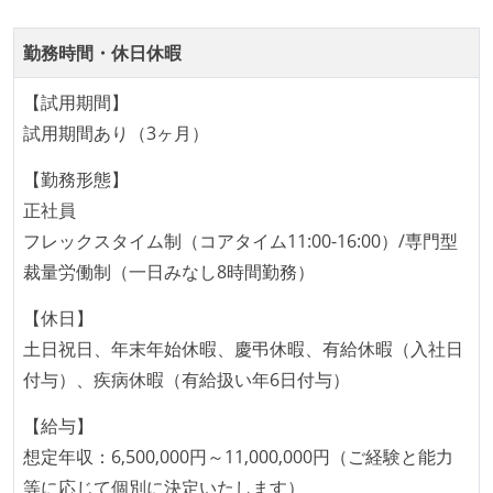
化を行う役割の人・部門が存在する
情報共有ツール
取締役（社内）または執行役員として、エンジニアリ
勤務時間・休日休暇
slack
ング部門の人間が経営に参加している
【試用期間】
その他
開発メンバーの裁量
試用期間あり（3ヶ月）
aws-ec2
aws-s3
aws-sqs
webpack
OS やエディタ、IDE といった個人の環境は、各自の責
vagrant
amazon-elasticcache
amazon-sqs
【勤務形態】
任で好きなものを使うことができる
正社員
kubernetes
docker
企画を決定する場に、実装を担当する開発メンバーが
フレックスタイム制（コアタイム11:00-16:00）/専門型
参加している
裁量労働制（一日みなし8時間勤務）
その他、現場で使われている技術
タスクの見積もりは、実装を担当するメンバーが中心
となって行う
【休日】
言語
全体のスケジュール管理は、途中の成果を随時確認し
土日祝日、年末年始休暇、慶弔休暇、有給休暇（入社日
kotlin
objective-c
swift
ながら、納期または盛り込む機能を柔軟に調整する形
付与）、疾病休暇（有給扱い年6日付与）
フレームワーク
で行う
【給与】
flask
redux
プロダクトの開発言語やフレームワークなど主要な構
想定年収：6,500,000円～11,000,000円（ご経験と能力
成技術は、基本的に最新版より1年以上ビハインドし
等に応じて個別に決定いたします）
データベース