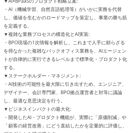
▼AI×BPaaSのプロダクト戦略立案:
・AI（機械学習、自然言語処理等）がいかに実務を代替
し、価値を生むかのロードマップを策定し、事業の勝ち筋
を定義する。
▼複雑な業務プロセスの構造化とAI実装:
・BPO現場の1次情報を解析し、これまで人手に頼らざる
を得なかった複雑なバックオフィス業務を、AIエージェン
トが自律的に実行できるレベルまで標準化・プロダクト化
する。
▼ステークホルダー・マネジメント:
・AI技術の可能性を最大限に引き出すため、エンジニア、
デザイナー、会計専門家、BPO拠点運営者と対等に議論
し、最適な意思決定を行う。
▼ビジネスインパクトの最大化:
・開発したAI・プロダクト機能が、実際に「原価削減」や
「顧客の経営改善」にどう直結したかを定量的に評価し、