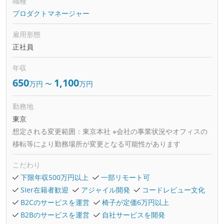
職種
プロダクトマネージャー
雇用形態
正社員
年収
650
1,100
万円
〜
万円
勤務地
東京
想定される変更範囲：
東京本社 ※会社の事業状況やオフィスの
移転等により勤務場所が変更となる可能性があります
こだわり
下限年収500万円以上
一部リモート可
SIer在籍者歓迎
アジャイル開発
コードレビュー文化
B2Cのサービスを運営
椅子が定価6万円以上
B2Bのサービスを運営
自社サービスを開発