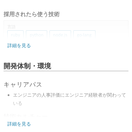
採用されたら使う技術
言語
ruby
python
node.js
go-lang
詳細を見る
フレームワーク
ruby-on-rails
react.js
開発体制・環境
データベース
redis
mysql
amazon-redshift
キャリアパス
ソースコード管理
エンジニアの人事評価にエンジニア経験者が関わって
git
いる
技術カルチャー
プロジェクト管理
詳細を見る
github
jira
CTO またはそれに準じる、技術やワークフローの標準