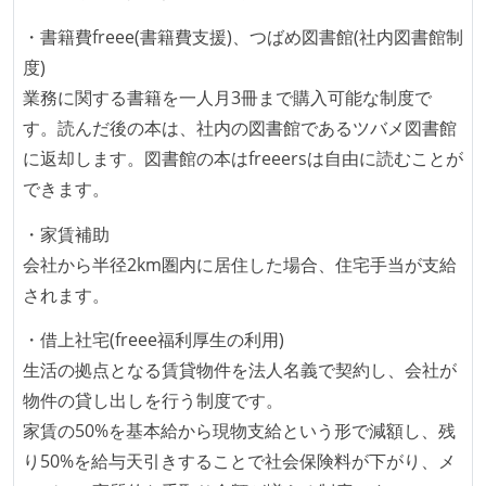
ほとんどのプロダクトコードに単体テストを記述、実
・書籍費freee(書籍費支援)、つばめ図書館(社内図書館制
施している
度)
ほとんどの機能に受け入れテストを記述、実施してい
業務に関する書籍を一人月3冊まで購入可能な制度で
る
す。読んだ後の本は、社内の図書館であるツバメ図書館
機能の実装と同時にテストコードを記述している
に返却します。図書館の本はfreeersは自由に読むことが
想定される複数環境での品質チェックを義務づけてい
できます。
る
・家賃補助
アジャイル実践状況
会社から半径2km圏内に居住した場合、住宅手当が支給
1ヶ月以下の短い期間でのイテレーション開発を実践
されます。
している
・借上社宅(freee福利厚生の利用)
デイリーでスタンドアップミーティング、またはそれ
生活の拠点となる賃貸物件を法人名義で契約し、会社が
に準じるチーム内の打ち合わせを行っている
物件の貸し出しを行う制度です。
イテレーションの最後などに、定期的にチームでふり
家賃の50%を基本給から現物支給という形で減額し、残
かえりミーティングを行っている
り50%を給与天引きすることで社会保険料が下がり、メ
継続的なデプロイ（デリバリー）を行っている