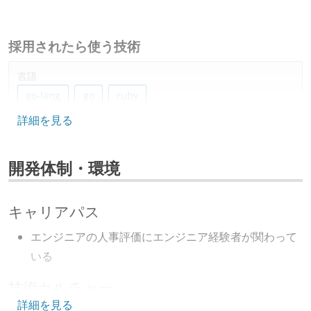
採用されたら使う技術
言語
go-lang
go
ruby
詳細を見る
フレームワーク
ruby-on-rails
開発体制・環境
データベース
mysql
redis
dynamodb
キャリアパス
ソースコード管理
エンジニアの人事評価にエンジニア経験者が関わって
git
いる
技術カルチャー
プロジェクト管理
詳細を見る
github