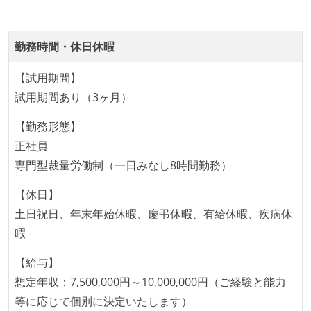
CTO またはそれに準じる、技術やワークフローの標準
化を行う役割の人・部門が存在する
情報共有ツール
取締役（社内）または執行役員として、エンジニアリ
勤務時間・休日休暇
slack
ング部門の人間が経営に参加している
【試用期間】
経営トップがエンジニア出身、または現役のエンジニ
その他
試用期間あり（3ヶ月）
アである
kubernetes
amazon-web-services
aws-sqs
performance-insight
kinesis-data-stream
【勤務形態】
開発メンバーの裁量
正社員
elasticsearch
aurora-mysql
argo-rollouts
OS やエディタ、IDE といった個人の環境は、各自の責
専門型裁量労働制（一日みなし8時間勤務）
argo-cd
datadog
terraform
newrelic
任で好きなものを使うことができる
企画を決定する場に、実装を担当する開発メンバーが
【休日】
mackerel
docker
circleci
参加している
土日祝日、年末年始休暇、慶弔休暇、有給休暇、疾病休
その他、現場で使われている技術
タスクの見積もりは、実装を担当するメンバーが中心
暇
となって行う
【給与】
フレームワーク
全体のスケジュール管理は、途中の成果を随時確認し
想定年収：7,500,000円～10,000,000円（ご経験と能力
react.js
redux
ながら、納期または盛り込む機能を柔軟に調整する形
等に応じて個別に決定いたします）
で行う