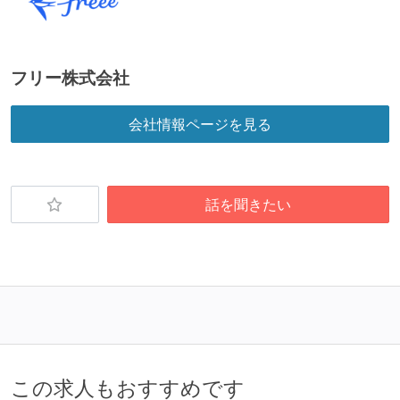
労働環境の自由度
フレックスタイム制または裁量労働制を採用している
フリー株式会社
メンバーの多様性
会社情報ページを見る
外国籍の開発メンバーがいる
開発メンバーの新卒採用を実施している
待遇・福利厚生
話を聞きたい
入社時には、各自希望のスペックの PC やディスプレ
イが支給される
職業安定法に対応する記載事項
受動喫煙防止措置：屋内禁煙
この求人もおすすめです