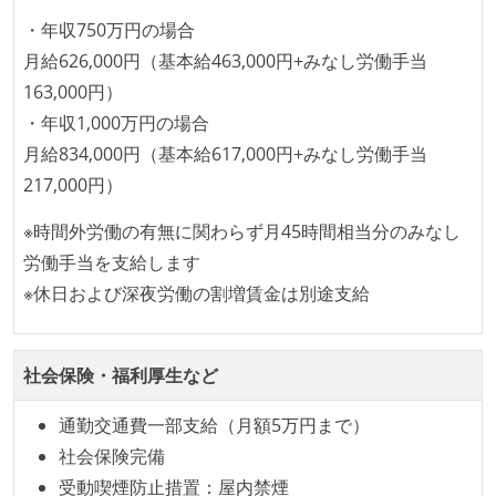
データベース
プロダクトの開発言語やフレームワークなど主要な構
・年収750万円の場合
amazon-redshift
amazon-rds
google-bigquery
成技術は、基本的に最新版より1年以上ビハインドし
月給626,000円（基本給463,000円+みなし労働手当
ていない
163,000円）
プロジェクト管理
・年収1,000万円の場合
jira
コード品質向上のための取り組み
月給834,000円（基本給617,000円+みなし労働手当
その他
本番にデプロイされるコードには、全てコードレビュ
217,000円）
aws-ec2
aws-lambda
aws-s3
ーまたはペアプログラミングを実施している
※時間外労働の有無に関わらず月45時間相当分のみなし
「リファクタリングは随時行われるべき」という価値
google-cloud-platform
amazon-sqs
労働手当を支給します
観をメンバー全員が共有しており、日常的に実施して
amazon-elb
amazon-ec2
amazon-elasticache
※休日および深夜労働の割増賃金は別途支給
いる
ansible
kibana
babel
seleniumwebdriver
何らかのコーディング規約をチーム全体で遵守するよ
うにしている
社会保険・福利厚生など
提出されたコードには自動的にリグレッションテスト
通勤交通費一部支給（月額5万円まで）
が実行される環境が構築されている
社会保険完備
テストの実施度
受動喫煙防止措置：屋内禁煙