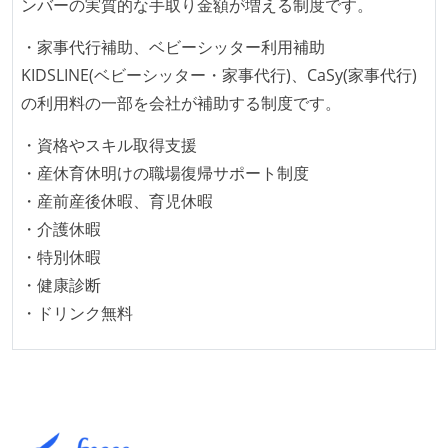
ンバーの実質的な手取り金額が増える制度です。
ワークフローの整備
・家事代行補助、ベビーシッター利用補助
全てのコードをバージョン管理ツールで管理している
KIDSLINE(ベビーシッター・家事代行)、CaSy(家事代行)
各メンバーが実装したコードのマージは Pull Request
の利用料の一部を会社が補助する制度です。
ベースで行われる
・資格やスキル取得支援
自動（＝システム化され、1コマンドで実行できる）
・産休育休明けの職場復帰サポート制度
ビルド、自動デプロイ環境が整備されている
・産前産後休暇、育児休暇
コードによるインフラ構成管理（Infrastructure as
・介護休暇
Code）の環境が整備されている
・特別休暇
オープンな情報共有
・健康診断
・ドリンク無料
KPI などチームの目標・実績値について、メンバーの
誰もがいつでも閲覧可能になっている
ドキュメントの整備やペアプロ、モブワークなど、ナ
レッジの共有を積極的に行っている（属人性を減らす
取り組みをしている）