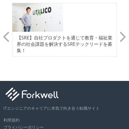
ド
【SRE】自社プロダクトを通じて教育・福祉業
事
採
界の社会課題を解決するSREテックリードを募
す
ム
集！
あ
ITエンジニアのキャリアに本気で向き合う転職サイト
利用規約
プライバシーポリシー