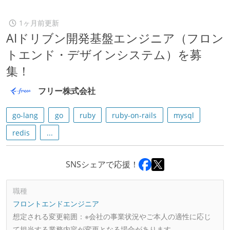
1ヶ月前更新
AIドリブン開発基盤エンジニア（フロン
トエンド・デザインシステム）を募
集！
フリー株式会社
go-lang
go
ruby
ruby-on-rails
mysql
redis
...
SNSシェアで応援！
職種
フロントエンドエンジニア
想定される変更範囲：
※会社の事業状況やご本人の適性に応じ
て担当する業務内容が変更となる場合があります。