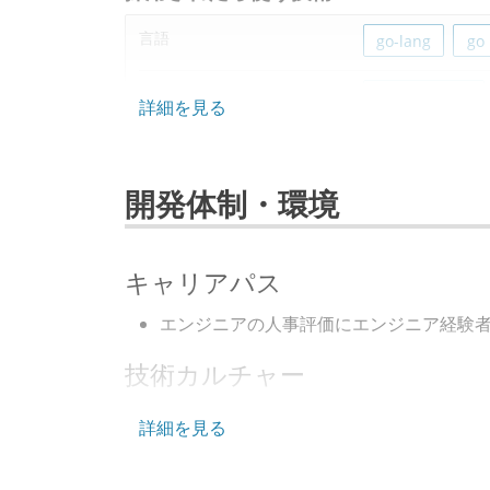
言語
go-lang
go
フレームワーク
ruby-on-rails
詳細を見る
データベース
dynamodb
開発体制・環境
ソースコード管理
git
プロジェクト管理
github
キャリアパス
情報共有ツール
slack
エンジニアの人事評価にエンジニア経験
技術カルチャー
その他
performance-in
argo-rollouts
CTO またはそれに準じる、技術やワー
詳細を見る
取締役（社内）または執行役員として、
docker
circ
経営トップがエンジニア出身、または現