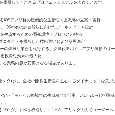
拡大を牽引してくださるプロフェッショナルを求めています。
よるiOSアプリ群の圧倒的な生産性向上戦略の立案・実行
た、iOS特有の課題解決に向けたアーキテクチャ設計
ドを生成するための開発環境・プロセスの整備
数プロダクトを横断した技術選定および意思決定
ザーの煩雑な業務を代行する」次世代モバイルアプリ体験のリ
技術投資対効果の最大化
する業務内容が変更となる場合があります
接議論を交わし、全社の開発生産性を左右するダイナミックな意思
ていない「モバイル領域での生成AIフル活用」という0→1の開拓
す。
えるプロダクト群を横断し、エンジニアリングの力でユーザーへ