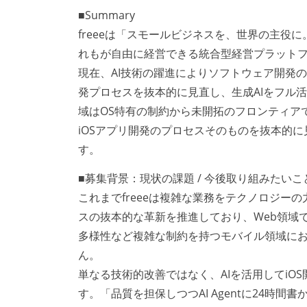
■Summary
freeeは「スモールビジネスを、世界の主
れもが自由に経営できる統合型経営プラット
現在、AI技術の躍進によりソフトウェア開発
発プロセスを抜本的に見直し、生成AIをフル
域はOS特有の制約から未開拓のフロンティアで
iOSアプリ開発のプロセスそのものを抜本的
す。
■募集背景：現状の課題 / 今後取り組みたいこ
これまでfreeeは複雑な業務をテクノロジー
スの抜本的な革新を推進しており、Web領域
多様性など複雑な制約を持つモバイル領域にお
ん。
単なる技術的改善ではなく、AIを活用してi
す。「品質を担保しつつAI Agentに24