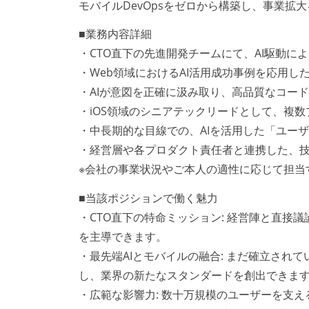
モバイルDevOpsをゼロから構築し、事業
■業務内容詳細
・CTO直下の先進開発チームにて、AI駆動に
・Web領域におけるAI活用成功事例を応用し
・AIが意図を正確に汲み取り、高品質なコー
・iOS領域のシニアテックリードとして、複
・中長期的な目線での、AIを活用した「ユー
・経営層や各プロダクト責任者と連携した、
※会社の事業状況やご本人の適性に応じて担当
■当該ポジションで働く魅力
・CTO直下の特命ミッション: 経営陣と直
を主導できます。
・最先端AIとモバイルの融合: まだ確立され
し、業界の新たなスタンダードを創出できま
・広範な影響力: 数十万規模のユーザーを支