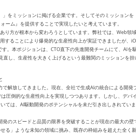
役に。」をミッションに掲げる企業です。そしてそのミッションを
フォーム』を提供することで実現したいと考えています。
のあり方が根本から変わろうとしています。弊社では、Web領
活用することにより爆発的な生産性向上が実証できましたが、iO
す。本ポジションは、CTO直下の先進開発チームにて、AIを
に見直し、生産性を大きく上げるという最難関のミッションを担
と
の力で解放してきました。現在、全社で生成AIの統合による開発
では圧倒的な生産性向上を実現しつつあります。しかし、デバ
いては、AI駆動開発のポテンシャルを未だ引き出しきれてい
OS開発のスピードと品質の限界を突破することが現在の最大の壁
時間書かせる」ような未知の領域に挑み、既存の枠組みを超えた全く