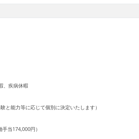
dux
環境は、各自の責任で好きなものを使うことができる
発メンバーが参加している
t
amazon-rds
google-bigquery
ンバーが中心となって行う
を随時確認しながら、納期または盛り込む機能を柔軟に調整す
ど主要な構成技術は、基本的に最新版より1年以上ビハインド
s-lambda
aws-s3
google-cloud-platform
amazon-sqs
amazon-ec2
amazon-elasticache
ansible
kibana
暇、疾病休暇
み
niumwebdriver
コードレビューまたはペアプログラミングを実施している
0円（ご経験と能力等に応じて個別に決定いたします）
」という価値観をメンバー全員が共有しており、日常的に実施
で遵守するようにしている
働手当174,000円）
ションテストが実行される環境が構築されている