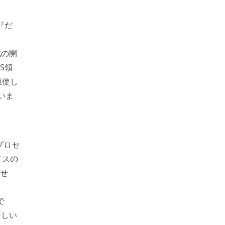
『だ
域の開
S領
駆使し
いま
プロセ
イスの
ませ
で
新しい