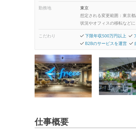
勤務地
東京
想定される変更範囲：
東京都
状況やオフィスの移転などに
こだわり
下限年収500万円以上
B2Bのサービスを運営
仕事概要