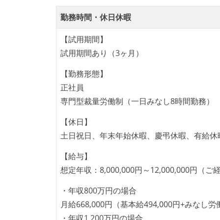
その他、現場で使われている技術
開発メンバーの裁量
勤務時間・休日休暇
フレームワーク
react.js
re
OS やエディタ、IDE といった個人の
【試用期間】
企画を決定する場に、実装を担当する開
試用期間あり（3ヶ月）
データベース
amazon-redshif
タスクの見積もりは、実装を担当するメ
【勤務形態】
全体のスケジュール管理は、途中の成果
プロジェクト管理
jira
正社員
行う
専門型裁量労働制（一日みなし8時間勤務）
プロダクトの開発言語やフレームワークな
その他
aws-ec2
aw
いない
【休日】
amazon-elb
土日祝日、年末年始休暇、慶弔休暇、有給休
コード品質向上のための取り組
babel
sele
【給与】
本番にデプロイされるコードには、全て
想定年収：8,000,000円～12,000,00
「リファクタリングは随時行われるべき
る
・年収800万円の場合
何らかのコーディング規約をチーム全体
月給668,000円（基本給494,000円+みなし労
提出されたコードには自動的にリグレッ
・年収1,200万円の場合