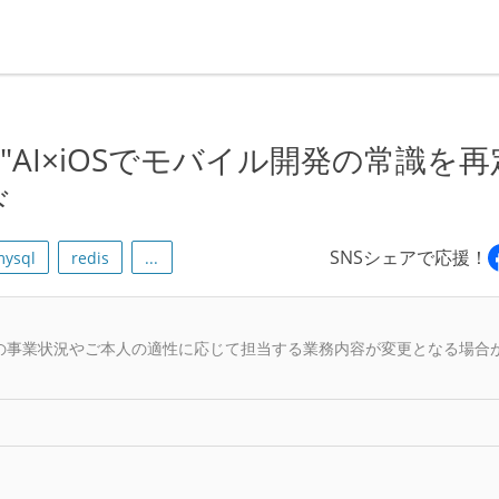
下"AI×iOSでモバイル開発の常識を再
ド
SNSシェアで応援！
ysql
redis
...
の事業状況やご本人の適性に応じて担当する業務内容が変更となる場合