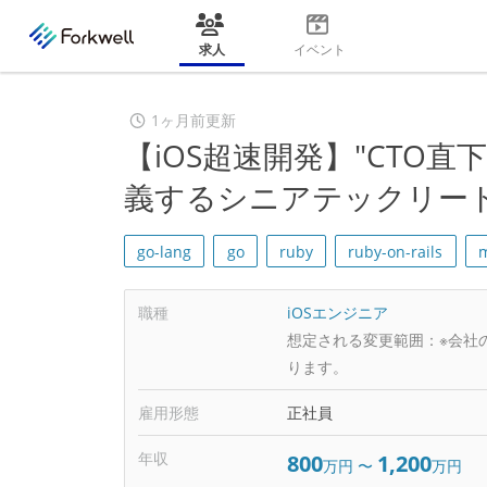
求人
イベント
1ヶ月前更新
【iOS超速開発】"CTO直
義するシニアテックリー
go-lang
go
ruby
ruby-on-rails
m
職種
iOSエンジニア
想定される変更範囲：
※会社
ります。
雇用形態
正社員
年収
800
1,200
万円
〜
万円