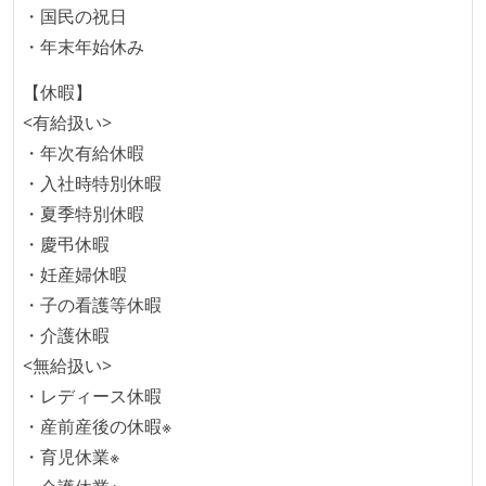
・国民の祝日
本番にデプロイされるコードには、全てコードレビュ
・年末年始休み
ーまたはペアプログラミングを実施している
「リファクタリングは随時行われるべき」という価値
【休暇】
観をメンバー全員が共有しており、日常的に実施して
<有給扱い>
いる
・年次有給休暇
何らかのコーディング規約をチーム全体で遵守するよ
・入社時特別休暇
うにしている
・夏季特別休暇
・慶弔休暇
テストの実施度
・妊産婦休暇
ほとんどのプロダクトコードに単体テストを記述、実
・子の看護等休暇
施している
・介護休暇
ほとんどの機能に受け入れテストを記述、実施してい
<無給扱い>
る
・レディース休暇
機能の実装と同時にテストコードを記述している
・産前産後の休暇※
想定される複数環境での品質チェックを義務づけてい
・育児休業※
る