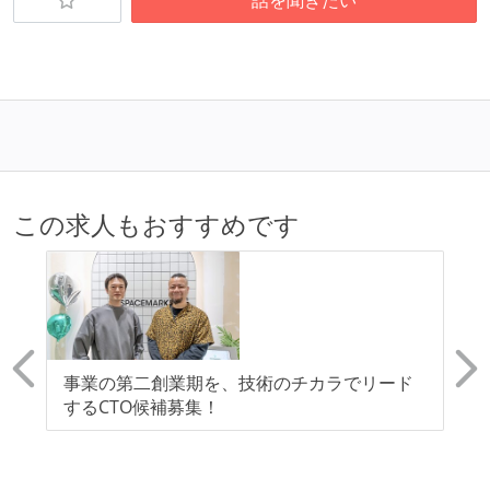
話を聞きたい
この求人もおすすめです
老
事業の第二創業期を、技術のチカラでリード
【
するCTO候補募集！
ク
を
を