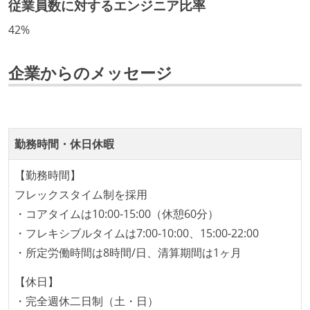
従業員数に対するエンジニア比率
取締役（社内）または執行役員として、エンジニアリ
42%
ング部門の人間が経営に参加している
開発メンバーの裁量
企業からのメッセージ
企画を決定する場に、実装を担当する開発メンバーが
参加している
タスクの見積もりは、実装を担当するメンバーが中心
勤務時間・休日休暇
となって行う
全体のスケジュール管理は、途中の成果を随時確認し
【勤務時間】
ながら、納期または盛り込む機能を柔軟に調整する形
フレックスタイム制を採用
で行う
・コアタイムは10:00-15:00（休憩60分）
プロダクトの開発言語やフレームワークなど主要な構
・フレキシブルタイムは7:00-10:00、15:00-22:00
成技術は、基本的に最新版より1年以上ビハインドし
・所定労働時間は8時間/日、清算期間は1ヶ月
ていない
【休日】
コード品質向上のための取り組み
・完全週休二日制（土・日）