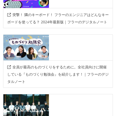
情報共有ツール
slack
notion
突撃！ 隣のキーボード！ フラーのエンジニアはどんなキー
ボードを使ってる？ 2024年最新版｜フラーのデジタルノート
その他
aws
aws-cloudformation
google-cloud-platform
firebase
amazon-ecs
mackerel
全員が最高のものづくりをするために。全社員向けに開催
している『ものづくり勉強会』を紹介します！｜フラーのデジ
タルノート