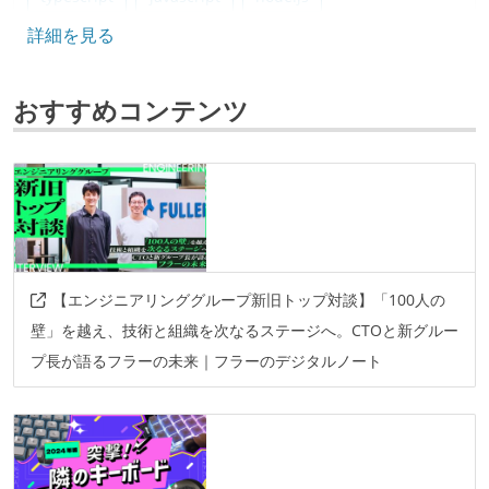
詳細を見る
フレームワーク
next.js
おすすめコンテンツ
ソースコード管理
git
プロジェクト管理
github
その他
【エンジニアリンググループ新旧トップ対談】「100人の
docker
github-actions
storybook
壁」を越え、技術と組織を次なるステージへ。CTOと新グルー
プ長が語るフラーの未来｜フラーのデジタルノート
その他、現場で使われている技術
プロジェクト管理
jira