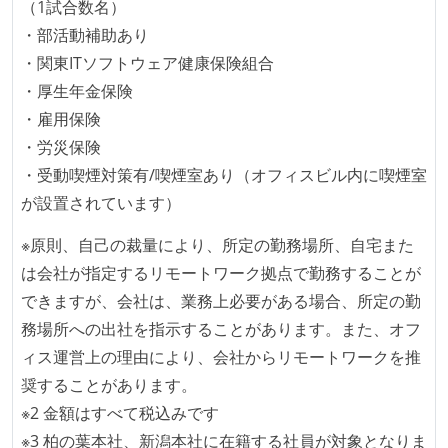
（1試合数名）
オープンな情報共有
・部活動補助あり
・関東ITソフトウェア健康保険組合
KPI などチームの目標・実績値について、メンバーの
・厚生年金保険
誰もがいつでも閲覧可能になっている
・雇用保険
ドキュメントの整備やペアプロ、モブワークなど、ナ
・労災保険
レッジの共有を積極的に行っている（属人性を減らす
・受動喫煙対策有/喫煙室あり（オフィスビル内に喫煙室
取り組みをしている）
が設置されています）
労働環境の自由度
※原則、自己の裁量により、所定の勤務場所、自宅また
フレックスタイム制または裁量労働制を採用している
は会社が指定するリモートワーク拠点で勤務することが
メンバーの多様性
できますが、会社は、業務上必要がある場合、所定の勤
務場所への出社を指示することがあります。また、オフ
外国籍の開発メンバーがいる
ィス運営上の理由により、会社からリモートワークを推
開発メンバーの新卒採用を実施している
奨することがあります。
待遇・福利厚生
※2 金額はすべて税込みです
※3 柏の葉本社、新潟本社に在籍する社員が対象となりま
ストックオプションまたは自社株購入支援制度がある