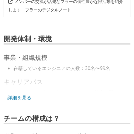
メンバーの交流が活発なフラーの個性豊かな部活動を紹介
します｜フラーのデジタルノート
開発体制・環境
事業・組織規模
在籍しているエンジニアの人数：30名〜99名
キャリアパス
エンジニアの人事評価にエンジニア経験者が関わって
詳細を見る
いる
技術カルチャー
チームの構成は？
CTO またはそれに準じる、技術やワークフローの標準
化を行う役割の人・部門が存在する