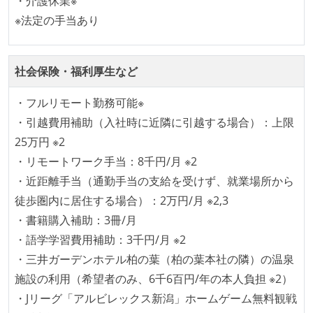
・介護休業※
※法定の手当あり
アジャイル実践状況
1ヶ月以下の短い期間でのイテレーション開発を実践
している
社会保険・福利厚生など
デイリーでスタンドアップミーティング、またはそれ
・フルリモート勤務可能※
に準じるチーム内の打ち合わせを行っている
・引越費用補助（入社時に近隣に引越する場合）：上限
継続的なデプロイ（デリバリー）を行っている
25万円 ※2
ワークフローの整備
・リモートワーク手当：8千円/月 ※2
・近距離手当（通勤手当の支給を受けず、就業場所から
全てのコードをバージョン管理ツールで管理している
徒歩圏内に居住する場合）：2万円/月 ※2,3
各メンバーが実装したコードのマージは Pull Request
・書籍購入補助：3冊/月
ベースで行われる
・語学学習費用補助：3千円/月 ※2
自動（＝システム化され、1コマンドで実行できる）
・三井ガーデンホテル柏の葉（柏の葉本社の隣）の温泉
ビルド、自動デプロイ環境が整備されている
施設の利用（希望者のみ、6千6百円/年の本人負担 ※2）
コードによるインフラ構成管理（Infrastructure as
・Jリーグ「アルビレックス新潟」ホームゲーム無料観戦
Code）の環境が整備されている