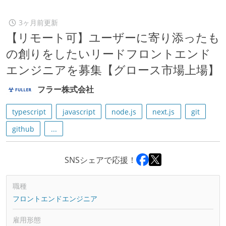
3ヶ月前更新
【リモート可】ユーザーに寄り添ったも
の創りをしたいリードフロントエンド
エンジニアを募集【グロース市場上場】
フラー株式会社
typescript
javascript
node.js
next.js
git
github
...
SNSシェアで応援！
職種
フロントエンドエンジニア
雇用形態