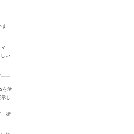
いま
スマー
新しい
ば——
sを活
展示し
て、街