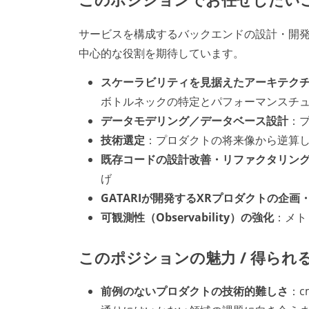
サービスを構成するバックエンドの設計・開
中心的な役割を期待しています。
スケーラビリティを見据えたアーキテク
ボトルネックの特定とパフォーマンスチ
データモデリング／データベース設計
：
技術選定
：プロダクトの将来像から逆算
既存コードの設計改善・リファクタリン
げ
GATARIが開発するXRプロダクトの企画
可観測性（Observability）の強化
：メト
このポジションの魅力 / 得られ
前例のないプロダクトの技術的難しさ
：