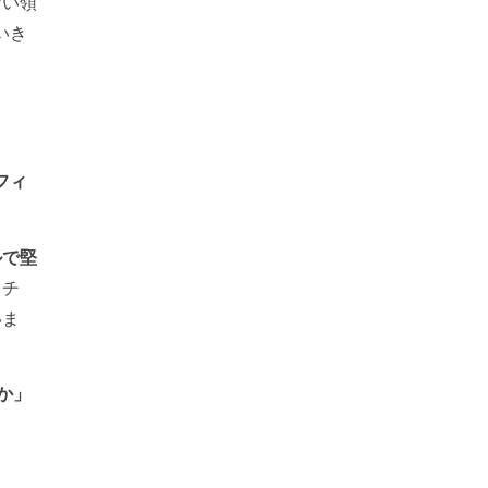
ない領
いき
フィ
ルで堅
クチ
いま
か」