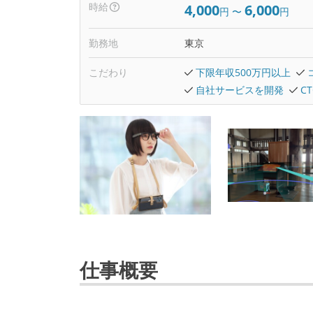
時給
4,000
6,000
円
〜
円
勤務地
東京
こだわり
下限年収500万円以上
自社サービスを開発
C
仕事概要