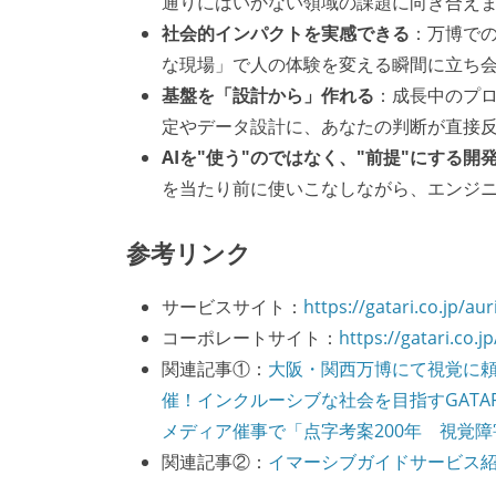
通りにはいかない領域の課題に向き合え
社会的インパクトを実感できる
：万博で
な現場」で人の体験を変える瞬間に立ち
基盤を「設計から」作れる
：成長中のプ
定やデータ設計に、あなたの判断が直接
AIを"使う"のではなく、"前提"にする開
を当たり前に使いこなしながら、エンジ
参考リンク
サービスサイト：
https://gatari.co.jp/aur
コーポレートサイト：
https://gatari.co.jp
関連記事①：
大阪・関西万博にて視覚に頼ら
催！インクルーシブな社会を目指すGAT
メディア催事で「点字考案200年 視覚障
関連記事②：
イマーシブガイドサービス