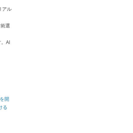
リアル
技術選
。AI
」を開
ける