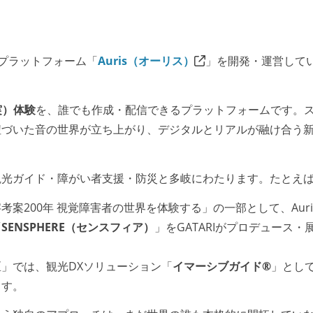
ityプラットフォーム「
Auris（オーリス）
」を開発・運営して
実）体験
を、誰でも作成・配信できるプラットフォームです。
紐づいた音の世界が立ち上がり、デジタルとリアルが融け合う
観光ガイド・障がい者支援・防災と多岐にわたります。たとえ
案200年 視覚障害者の世界を体験する」の一部として、Auri
「
SENSPHERE（センスフィア）
」をGATARIがプロデュース・
」では、観光DXソリューション「
イマーシブガイド®️
」とし
ます。