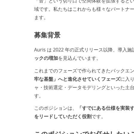
「音」という切り口で空間体験を拡張すると
域です。私たちはこれからも様々なパートナー
ます。
募集背景
Auris は 2022 年の正式リリース以降、
ックの増加
を見込んでいます。
これまでのフェーズで作られてきたバックエ
牢な基盤」へと進化させていくフェーズ
に入
ャ・技術選定・データモデリングといった土
す。
このポジションは、
「すでにある仕様を実装す
をリードしていただく役割
です。
このポジションでお任せしたい