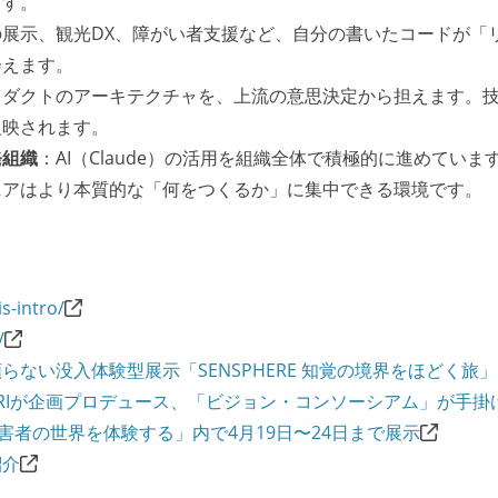
ます。
の展示、観光DX、障がい者支援など、自分の書いたコードが「
会えます。
ロダクトのアーキテクチャを、上流の意思決定から担えます。
反映されます。
発組織
：AI（Claude）の活用を組織全体で積極的に進めています
ニアはより本質的な「何をつくるか」に集中できる環境です。
is-intro/
/
ない没入体験型展示「SENSPHERE 知覚の境界をほどく旅
ARIが企画プロデュース、「ビジョン・コンソーシアム」が手掛
害者の世界を体験する」内で4月19日〜24日まで展示
紹介