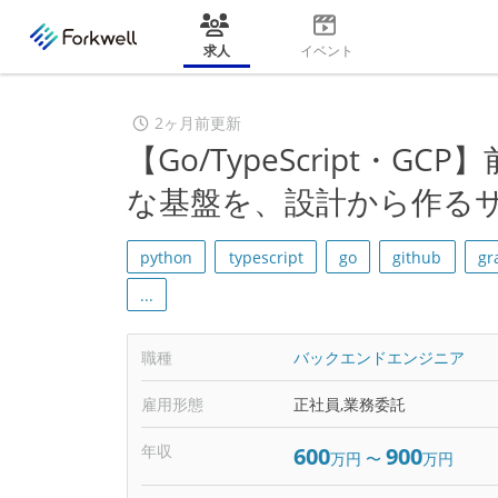
求人
イベント
2ヶ月前更新
【Go/TypeScript・
な基盤を、設計から作る
python
typescript
go
github
gr
...
職種
バックエンドエンジニア
雇用形態
正社員,業務委託
年収
600
900
万円
〜
万円