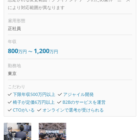
により対応範囲が異なります
雇用形態
正社員
年収
800
1,200
万円
〜
万円
勤務地
東京
こだわり
下限年収500万円以上
アジャイル開発
椅子が定価6万円以上
B2Bのサービスを運営
CTOがいる
オンラインで選考が受けられる