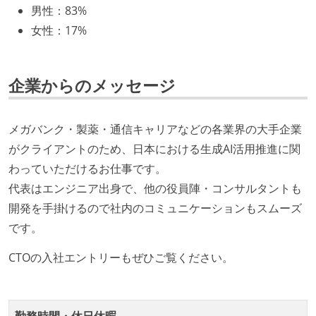
男性
：
83%
化を行う役割の人・部門が存在する
女性
：
17%
取締役（社内）または執行役員として、エンジニアリ
ング部門の人間が経営に参加している
経営トップがエンジニア出身、または現役のエンジニ
企業からのメッセージ
アである
開発メンバーの裁量
メガバンク・製薬・通信キャリアなどの各業界の大手企業
がクライアントのため、日本における生成AI活用推進に関
ユーザーのニーズや課題を理解するために、開発チー
わっていただけるお仕事です。
ムのメンバーが、ユーザーインタビューに参加してい
代表はエンジニア出身で、他の役員陣・コンサルタントも
る
開発を手掛けるので社内のコミュニケーションもスムーズ
企画を決定する場に、実装を担当する開発メンバーが
です。
参加している
タスクの見積もりは、実装を担当するメンバーが中心
CTOの入社エントリーもぜひご覧ください。
となって行う
全体のスケジュール管理は、途中の成果を随時確認し
ながら、納期または盛り込む機能を柔軟に調整する形
勤務時間・休日休暇