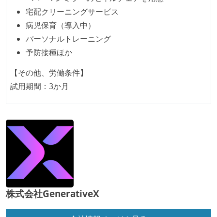
レッジの共有を積極的に行っている（属人性を減らす
宅配クリーニングサービス
取り組みをしている）
病児保育（導入中）
パーソナルトレーニング
労働環境の自由度
予防接種ほか
フレックスタイム制または裁量労働制を採用している
【その他、労働条件】
メンバーの多様性
試用期間：3か月
外国籍の開発メンバーがいる
待遇・福利厚生
ストックオプションまたは自社株購入支援制度がある
選考プロセス
コーディングテストがある（オンラインテスト）
技術面接がある（既存コードのレビュー、DB・アーキ
株式会社GenerativeX
テクチャ設計の口頭試問など）