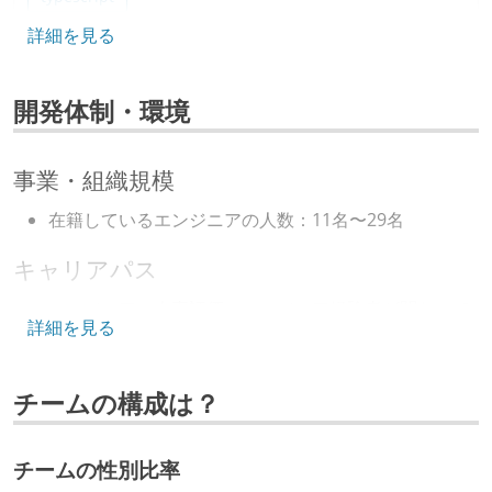
詳細を見る
フレームワーク
next.js
react
開発体制・環境
データベース
redis
mysql
postgresql
事業・組織規模
プロジェクト管理
在籍しているエンジニアの人数：11名〜29名
github
キャリアパス
情報共有ツール
エンジニアの人事評価にエンジニア経験者が関わって
詳細を見る
slack
notion
いる
年収800万円以上のエンジニアに、マネジメントの役
その他
チームの構成は？
割を持たない人がいる
azure
openai
aws
azure-openai
技術カルチャー
prometheus
opentelemetry
チームの性別比率
CTO またはそれに準じる、技術やワークフローの標準