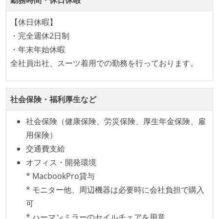
で行う
【休日休暇】
プロダクトの開発言語やフレームワークなど主要な構
・完全週休2日制
成技術は、基本的に最新版より1年以上ビハインドし
・年末年始休暇
ていない
全社員出社、スーツ着用での勤務を行っております。
アジャイル実践状況
1ヶ月以下の短い期間でのイテレーション開発を実践
社会保険・福利厚生など
している
継続的なデプロイ（デリバリー）を行っている
社会保険（健康保険、労災保険、厚生年金保険、雇
用保険）
ワークフローの整備
交通費支給
各メンバーが実装したコードのマージは Pull Request
オフィス・開発環境
ベースで行われる
* MacbookPro貸与
* モニター他、周辺機器は必要時に会社負担で購入
オープンな情報共有
可
ドキュメントの整備やペアプロ、モブワークなど、ナ
* ハーマンミラーのセイルチェアを用意