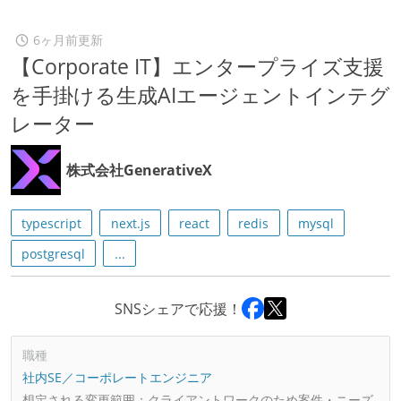
6ヶ月前更新
【Corporate IT】エンタープライズ支援
を手掛ける生成AIエージェントインテグ
レーター
株式会社GenerativeX
typescript
next.js
react
redis
mysql
postgresql
...
SNSシェアで応援！
職種
社内SE／コーポレートエンジニア
想定される変更範囲：
クライアントワークのため案件・ニーズ