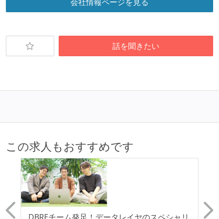
会社情報ページを見る
職業安定法に対応する記載事項
給与形態：賞与あり
給与形態：年俸制
話を聞きたい
主な休暇：年末年始、夏季、慶弔休暇など
休日制度：完全週休2日制（土日祝休み）
裁量労働制のみなし労働時間：1日8時間
社会保険：各種社会保険完備（雇用・労災・健康・厚
生年金）
試用期間：あり（期間は「社会保険・福利厚生欄」に
記載）
この求人もおすすめです
受動喫煙防止措置：屋内禁煙（屋内に喫煙可能室設
置）
リ
DBREチーム発足！データレイヤのスペシャリ
【