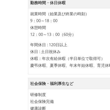
技術カルチャー
勤務時間・休日休暇
CTO またはそれに準じる、技術やワー
就業時間（始業及び終業の時刻）
取締役（社内）または執行役員として、
9：00～18：00
経営トップがエンジニア出身、または現
休憩時間
社外から登壇を依頼・指名を受けるよう
12：00～13：00（60分）
Slack等で、最新技術の良し悪しをメン
年間休日 : 120日以上
開発メンバーの裁量
休日 : 土日祝休み
休暇：年次有給休暇（半日単位で取得可）
設計・実装から運用までを同じ開発チー
慶弔休暇、夏季休暇、年末年始休暇、育児休
境界を超えて、個人が必要な範囲にまで
ユーザーのニーズや課題を理解するため
企画を決定する場に、実装を担当する開
社会保険・福利厚生など
コード品質向上のための取り組
研修制度
本番にデプロイされるコードには、全て
社会保険完備
「リファクタリングは随時行われるべき
健康診断