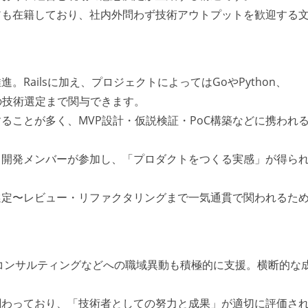
アも在籍しており、社内外問わず技術アウトプットを歓迎する
Railsに加え、プロジェクトによってはGoやPython、
IoTの技術選定まで関与できます。
ることが多く、MVP設計・仮説検証・PoC構築などに携われ
も開発メンバーが参加し、「プロダクトをつくる実感」が得ら
選定〜レビュー・リファクタリングまで一気通貫で関われるた
、コンサルティングなどへの職域異動も積極的に支援。横断的な
関わっており、「技術者としての努力と成果」が適切に評価さ