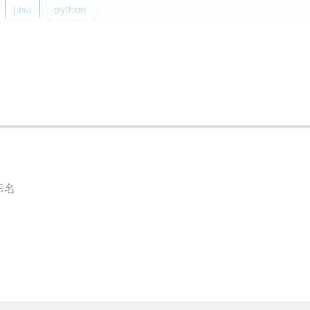
java
python
mine
9名
者が関わっている
ームへの異動など、キャリア形成を目的とした職域を超えての積