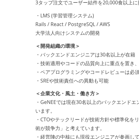
3タップ注文でユーザー結件を20,000食以上
・LMS (学習管理システム)
Rails / React / PostgreSQL / AWS
大学法人向けシステムの開発
＜開発組織の環境＞
・バックエンドエンジニアは30名以上が在籍
・技術適用やコードの品質向上に重点を置き
・ペアプログラミングやコードレビューは必
・SREや技術責任への異動も可能
＜企業文化・風土・働き方＞
・GeNEEでは現在30名以上のバックエン
います。
・CTOやテックリードが技術方針や標準化を
術が競争力」と考えています。
・経営陣の中核にも現役エンジニアが参画し