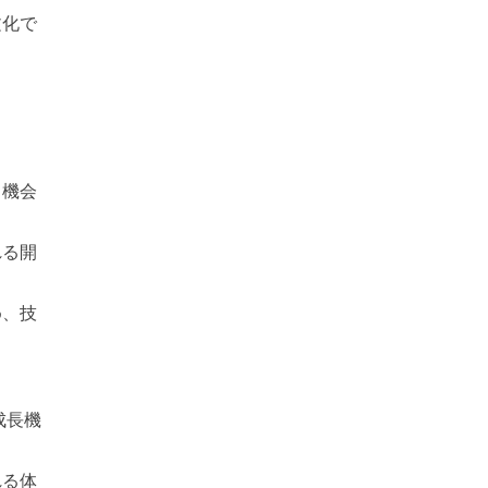
文化で
る機会
れる開
め、技
成長機
れる体