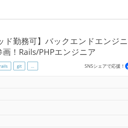
リッド勤務可】バックエンドエンジ
！Rails/PHPエンジニア
SNSシェアで応援！
ails
git
...