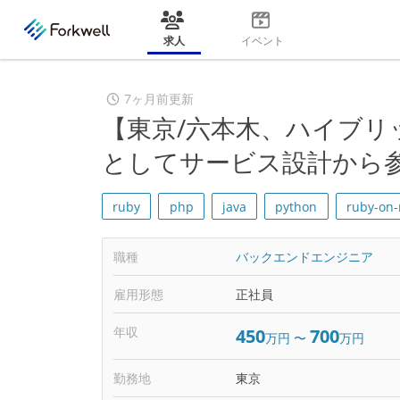
求人
イベント
7ヶ月前更新
【東京/六本木、ハイブ
としてサービス設計から参画
ruby
php
java
python
ruby-on-r
職種
バックエンドエンジニア
雇用形態
正社員
年収
450
700
万円
〜
万円
勤務地
東京