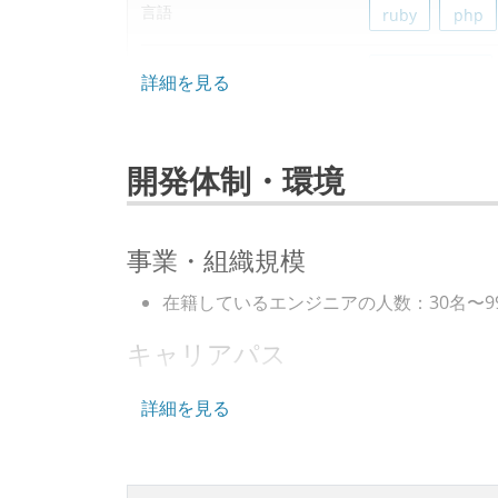
言語
ruby
php
フレームワーク
ruby-on-rails
詳細を見る
ソースコード管理
git
開発体制・環境
プロジェクト管理
github
red
情報共有ツール
slack
事業・組織規模
その他
aws
zoom
在籍しているエンジニアの人数：30名〜9
キャリアパス
エンジニアの人事評価にエンジニア経験
詳細を見る
社内で、バックエンドチームからSREチ
な異動が推奨され、実施されている