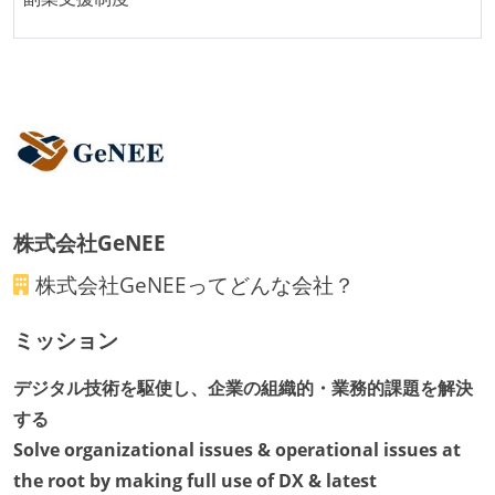
企画を決定する場に、実装を担当する開発メンバーが
参加している
コード品質向上のための取り組み
本番にデプロイされるコードには、全てコードレビュ
ーまたはペアプログラミングを実施している
「リファクタリングは随時行われるべき」という価値
観をメンバー全員が共有しており、日常的に実施して
株式会社GeNEE
いる
何らかのコーディング規約をチーム全体で遵守するよ
株式会社GeNEE
ってどんな会社？
うにしている
ミッション
提出されたコードには自動的にリグレッションテスト
が実行される環境が構築されている
デジタル技術を駆使し、企業の組織的・業務的課題を解決
テストの実施度
する
Solve organizational issues & operational issues at
ほとんどのプロダクトコードに単体テストを記述、実
the root by making full use of DX & latest
施している