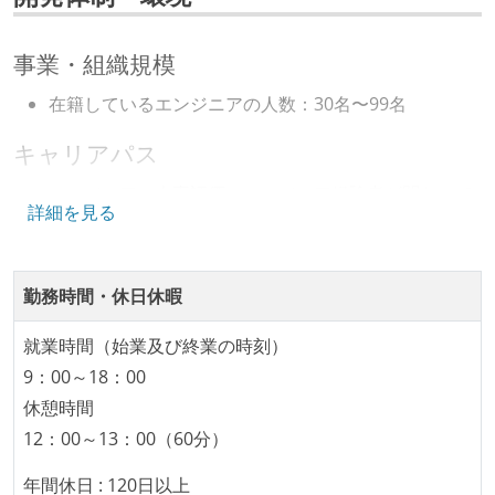
ソースコード管理
git
事業・組織規模
プロジェクト管理
在籍しているエンジニアの人数：30名〜99名
github
redmine
キャリアパス
情報共有ツール
エンジニアの人事評価にエンジニア経験者が関わって
詳細を見る
slack
いる
社内で、バックエンドチームからSREチームへの異動
その他
など、キャリア形成を目的とした職域を超えての積極
勤務時間・休日休暇
aws
zoom
的な異動が推奨され、実施されている
就業時間（始業及び終業の時刻）
技術カルチャー
9：00～18：00
CTO またはそれに準じる、技術やワークフローの標準
休憩時間
化を行う役割の人・部門が存在する
12：00～13：00（60分）
取締役（社内）または執行役員として、エンジニアリ
年間休日 : 120日以上