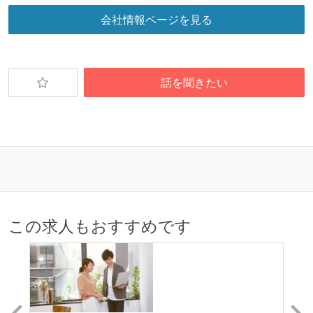
ワークフローの整備
会社情報ページを見る
全てのコードをバージョン管理ツールで管理している
各メンバーが実装したコードのマージは Pull Request
ベースで行われる
話を聞きたい
オープンな情報共有
ドキュメントの整備やペアプロ、モブワークなど、ナ
レッジの共有を積極的に行っている（属人性を減らす
取り組みをしている）
大規模サービスの開発
この求人もおすすめです
同時接続ユーザー数（数千以上）
テーブル数が多い (数百以上)
大規模テーブルあり（1テーブルあたり数千万レコー
ド以上）
マイクロサービス化している