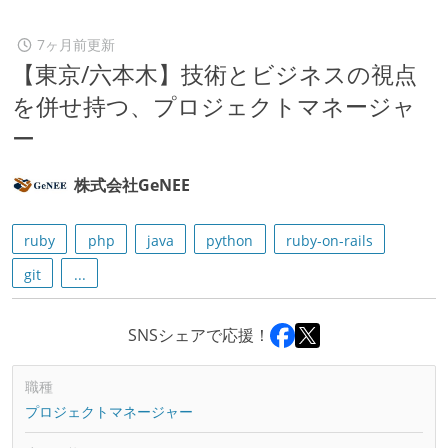
7ヶ月前更新
【東京/六本木】技術とビジネスの視点
を併せ持つ、プロジェクトマネージャ
ー
株式会社GeNEE
ruby
php
java
python
ruby-on-rails
git
...
SNSシェアで応援！
職種
プロジェクトマネージャー