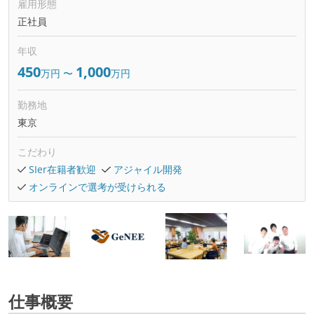
雇用形態
正社員
年収
450
1,000
万円
〜
万円
勤務地
東京
こだわり
SIer在籍者歓迎
アジャイル開発
オンラインで選考が受けられる
仕事概要