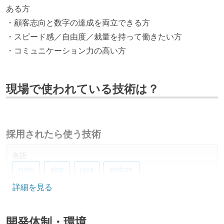
ある方
・顧客志向と数字の達成を両立できる方
・スピード感／自由度／裁量を持って働きたい方
・コミュニケーション力の高い方
現場で使われている技術は？
採用されたら使う技術
言語
ruby
php
java
python
詳細を見る
フレームワーク
ruby-on-rails
開発体制・環境