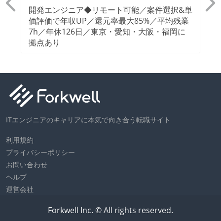
トラフィック数が多い（数千rps以上）
有
開発エンジニア◆リモート可能／案件選択&単
ク
バックアップ容量（数TB以上）
ン
価評価で年収UP／還元率最大85%／平均残業
能
充
7h／年休126日／東京・愛知・大阪・福岡に
大
労働環境の自由度
拠点あり
知
2年以内に未就学児を子育てしながら働いていたエン
ジニアがいる
職業安定法に対応する記載事項
休憩時間：1時間
ITエンジニアのキャリアに本気で向き合う転職サイト
休日制度：完全週休2日制（土日祝休み）
利用規約
主な休暇：年末年始、夏季、慶弔休暇など
プライバシーポリシー
給与形態：月給制
お問い合わせ
給与形態：賞与あり
ヘルプ
労働契約期間：無期雇用
運営会社
試用期間：あり（6ヶ月間）
社会保険：各種社会保険完備（雇用・労災・健康・厚
Forkwell Inc. © All rights reserved.