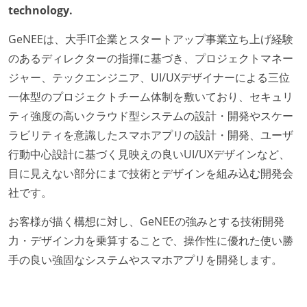
technology.
ほとんどの機能に受け入れテストを記述、実施してい
る
GeNEEは、大手IT企業とスタートアップ事業立ち上げ経験
機能の実装と同時にテストコードを記述している
のあるディレクターの指揮に基づき、プロジェクトマネー
想定される複数環境での品質チェックを義務づけてい
ジャー、テックエンジニア、UI/UXデザイナーによる三位
る
一体型のプロジェクトチーム体制を敷いており、セキュリ
ティ強度の高いクラウド型システムの設計・開発やスケー
アジャイル実践状況
ラビリティを意識したスマホアプリの設計・開発、ユーザ
デイリーでスタンドアップミーティング、またはそれ
行動中心設計に基づく見映えの良いUI/UXデザインなど、
に準じるチーム内の打ち合わせを行っている
目に見えない部分にまで技術とデザインを組み込む開発会
イテレーションの最後などに、定期的にチームでふり
社です。
かえりミーティングを行っている
お客様が描く構想に対し、GeNEEの強みとする技術開発
タスク見積もりの単位には絶対量（人日など）ではな
力・デザイン力を乗算することで、操作性に優れた使い勝
く相対ポイントを用い、極力複数人の意見を調整する
手の良い強固なシステムやスマホアプリを開発します。
形で行っている
継続的なデプロイ（デリバリー）を行っている