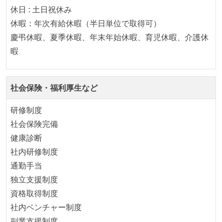
ング部門の人間が経営に参加している
休日 : 土日祝休み
経営トップがエンジニア出身、または現役のエンジニ
休暇：年次有給休暇（半日単位で取得可）
アである
慶弔休暇、夏季休暇、年末年始休暇、育児休暇、介護休
社外から登壇を依頼・指名を受けるようなエンジニア
暇
が在籍している
Slack等で、最新技術の良し悪しをメンバーがよく会話
している
社会保険・福利厚生など
開発メンバーの裁量
研修制度
社会保険完備
設計・実装から運用までを同じ開発チームが担い、フ
健康診断
ロントエンド、バックエンド、インフラといった役割
社内研修制度
の境界を超えて、個人が必要な範囲にまで染み出して
通勤手当
いく姿勢が根付いている
独立支援制度
ユーザーのニーズや課題を理解するために、開発チー
資格取得制度
ムのメンバーが、ユーザーインタビューに参加してい
社内ベンチャー制度
る
副業支援制度