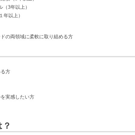
キル（3年以上）
（１年以上）
ンドの両領域に柔軟に取り組める方
いる方
かを実感したい方
は？