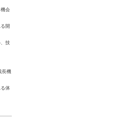
る機会
れる開
め、技
成長機
れる体