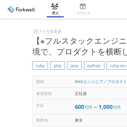
求人
イベント
1ヶ月前更新
【※フルスタックエンジニ
境で、プロダクトを横断
ruby
php
java
python
ruby-on-r
職種
Webエンジニア／プロダク
雇用形態
正社員
年収
600
1,000
万円
〜
万円
勤務地
東京