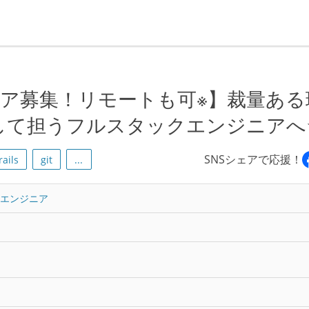
ア募集！リモートも可※】裁量ある
して担うフルスタックエンジニアへ
SNSシェアで応援！
ails
git
...
トエンジニア