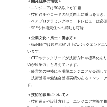
＜開発組織の環境＞
・エンジニアは30名以上が在籍
・技術適用やコードの品質向上に重点を置き
・ペアプログラミングやコードレビューは必
・SREや技術責任への異動も可能
＜企業文化・風土・働き方＞
・GeNEEでは現在30名以上のバックエン
います。
・CTOやテックリードが技術方針や標準化を
術が競争力」と考えています。
・経営陣の中核にも現役エンジニアが参画し
・技術登壇や勉強会登壇実績のあるエンジニ
す。
＜技術的裁量について＞
・技術選定や設計方針は、エンジニア主導で推進。