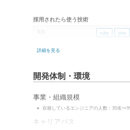
採用されたら使う技術
言語
ruby
php
フレームワーク
ruby-on-rails
詳細を見る
ソースコード管理
git
開発体制・環境
プロジェクト管理
github
red
情報共有ツール
slack
事業・組織規模
その他
aws
zoom
在籍しているエンジニアの人数：30名〜9
キャリアパス