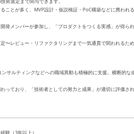
IoTの技術選定まで関与できます。
ることが多く、MVP設計・仮説検証・PoC構築などに携われ
も開発メンバーが参加し、「プロダクトをつくる実感」が得ら
選定〜レビュー・リファクタリングまで一気通貫で関われるた
、コンサルティングなどへの職域異動も積極的に支援。横断的な
関わっており、「技術者としての努力と成果」が適切に評価さ
経験（3年以上）