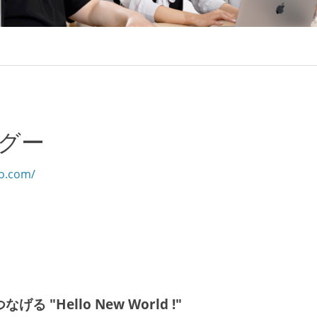
グー
oo.com/
Hello New World !"