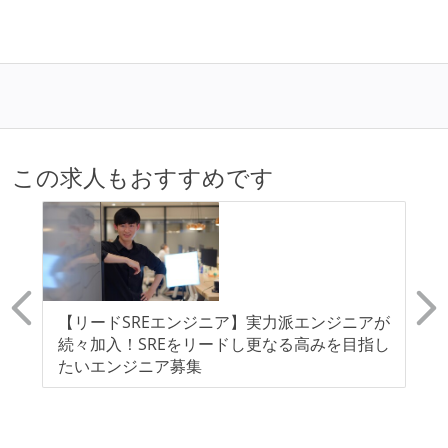
この求人もおすすめです
イ
【リードSREエンジニア】実力派エンジニアが
【
武
続々加入！SREをリードし更なる高みを目指し
ン
ィ
たいエンジニア募集