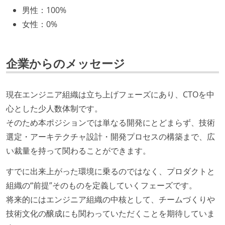
男性
：
100%
休憩時間：1時間
女性
：
0%
試用期間：あり（3ヶ月間）
社会保険：各種社会保険完備（雇用・労災・健康・厚
生年金）
企業からのメッセージ
受動喫煙防止措置：屋内禁煙（屋内に喫煙可能室設
置）
現在エンジニア組織は立ち上げフェーズにあり、CTOを中
心とした少人数体制です。
そのため本ポジションでは単なる開発にとどまらず、技術
選定・アーキテクチャ設計・開発プロセスの構築まで、広
い裁量を持って関わることができます。
すでに出来上がった環境に乗るのではなく、プロダクトと
組織の“前提”そのものを定義していくフェーズです。
将来的にはエンジニア組織の中核として、チームづくりや
技術文化の醸成にも関わっていただくことを期待していま