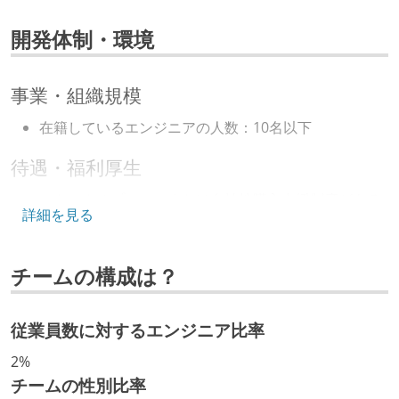
fastapi
next.js
開発体制・環境
その他
supabase
azure
aws
google-cloud
事業・組織規模
azure-ai-search
azure-foundry
在籍しているエンジニアの人数：10名以下
amazon-bedrock
google-cloud-vertex-ai
待遇・福利厚生
ストックオプションまたは自社株購入支援制度がある
詳細を見る
選考プロセス
チームの構成は？
技術面接がある（既存コードのレビュー、DB・アーキ
テクチャ設計の口頭試問など）
従業員数に対するエンジニア比率
職業安定法に対応する記載事項
2%
フレックスタイム制の所定労働時間：1日平均8時間相
チームの性別比率
当