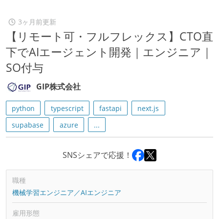
3ヶ月前更新
【リモート可・フルフレックス】CTO直
下でAIエージェント開発｜エンジニア｜
SO付与
GIP株式会社
python
typescript
fastapi
next.js
supabase
azure
...
SNSシェアで応援！
職種
機械学習エンジニア／AIエンジニア
雇用形態