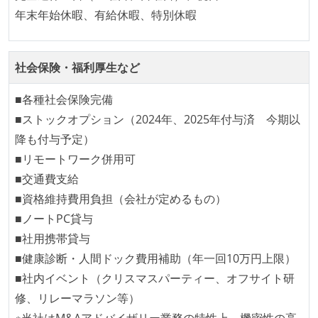
年末年始休暇、有給休暇、特別休暇
社会保険・福利厚生など
■各種社会保険完備
■ストックオプション（2024年、2025年付与済 今期以
降も付与予定）
■リモートワーク併用可
■交通費支給
■資格維持費用負担（会社が定めるもの）
■ノートPC貸与
■社用携帯貸与
■健康診断・人間ドック費用補助（年一回10万円上限）
■社内イベント（クリスマスパーティー、オフサイト研
修、リレーマラソン等）
※当社はM&Aアドバイザリー業務の特性上、機密性の高