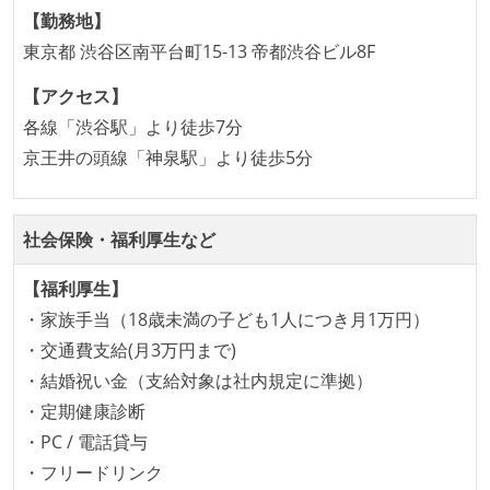
【勤務地】
アジャイル実践状況
東京都 渋谷区南平台町15-13 帝都渋谷ビル8F
1ヶ月以下の短い期間でのイテレーション開発を実践
【アクセス】
している
各線「渋谷駅」より徒歩7分
デイリーでスタンドアップミーティング、またはそれ
京王井の頭線「神泉駅」より徒歩5分
に準じるチーム内の打ち合わせを行っている
イテレーションの最後などに、定期的にチームでふり
かえりミーティングを行っている
社会保険・福利厚生など
タスク見積もりの単位には絶対量（人日など）ではな
く相対ポイントを用い、極力複数人の意見を調整する
【福利厚生】
形で行っている
・家族手当（18歳未満の子ども1人につき月1万円）
継続的なデプロイ（デリバリー）を行っている
・交通費支給(月3万円まで)
・結婚祝い金（支給対象は社内規定に準拠）
ワークフローの整備
・定期健康診断
全てのコードをバージョン管理ツールで管理している
・PC / 電話貸与
各メンバーが実装したコードのマージは Pull Request
・フリードリンク