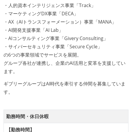
・人的資本インテリジェンス事業「Track」
が在籍している
・マーケティングDX事業「DECA」
エンジニアが自発的に外部のイベントやカンファレン
・AX（AIトランスフォーメーション）事業「MANA」
スに登壇している
・AI開発支援事業「AI Lab」
最新技術を追いかけるための社内勉強会が定期開催さ
・AIコンサルティング事業「Givery Consulting」
れ、参加者が自主的に参加している
・サイバーセキュリティ事業「Secure Cycle」
Slack等で、最新技術の良し悪しをメンバーがよく会話
の6つの事業領域でサービスを展開。
している
グループ各社が連携し、企業のAI活用と変革を支援してい
開発メンバーの裁量
ます。
設計・実装から運用までを同じ開発チームが担い、フ
ギブリーグループはAI時代を牽引する仲間を募集していま
ロントエンド、バックエンド、インフラといった役割
す。
の境界を超えて、個人が必要な範囲にまで染み出して
いく姿勢が根付いている
ユーザーのニーズや課題を理解するために、開発チー
勤務時間・休日休暇
ムのメンバーが、ユーザーインタビューに参加してい
る
【勤務時間】