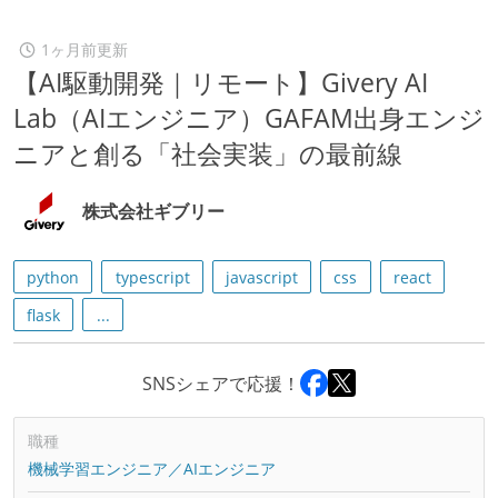
1ヶ月前更新
【AI駆動開発｜リモート】Givery AI
Lab（AIエンジニア）GAFAM出身エンジ
ニアと創る「社会実装」の最前線
株式会社ギブリー
python
typescript
javascript
css
react
flask
...
SNSシェアで応援！
職種
機械学習エンジニア／AIエンジニア