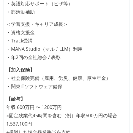
ベースで行われる
・英語対応サポート（ビザ等）
自動（＝システム化され、1コマンドで実行できる）
・部活動補助
ビルド、自動デプロイ環境が整備されている
＜学習支援・キャリア成長＞
コードによるインフラ構成管理（Infrastructure as
・資格支援金
Code）の環境が整備されている
・Track受講
オープンな情報共有
・MANA Studio（マルチLLM）利用
・年2回の全社総会 / 表彰
ドキュメントの整備やペアプロ、モブワークなど、ナ
レッジの共有を積極的に行っている（属人性を減らす
【加入保険】
取り組みをしている）
・社会保険完備（雇用、労災、健康、厚生年金）
・関東ITソフトウェア健保
大規模サービスの開発
【給与】
同時接続ユーザー数（数千以上）
年収 600万円 〜 1200万円
テーブル数が多い (数百以上)
※固定残業代45時間を含む（例）年収600万円の場合
大規模テーブルあり（1テーブルあたり数千万レコー
1,537,100円
ド以上）
※超過した場合残業手当を支給