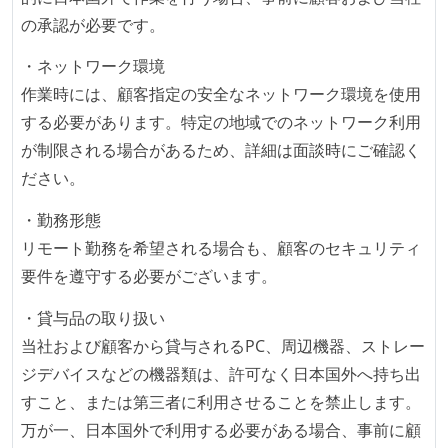
の承認が必要です。
待遇・福利厚生
・ネットワーク環境
入社時には、各自希望のスペックの PC やディスプレ
作業時には、顧客指定の安全なネットワーク環境を使用
イが支給される
する必要があります。特定の地域でのネットワーク利用
選考プロセス
が制限される場合があるため、詳細は面談時にご確認く
ださい。
コーディングテストがある（オンラインテスト）
技術面接がある（既存コードのレビュー、DB・アーキ
・勤務形態
テクチャ設計の口頭試問など）
リモート勤務を希望される場合も、顧客のセキュリティ
要件を遵守する必要がございます。
職業安定法に対応する記載事項
・貸与品の取り扱い
固定残業時間：月45時間分
当社および顧客から貸与されるPC、周辺機器、ストレー
【フレックスタイム制を適応している】
ジデバイスなどの機器類は、許可なく日本国外へ持ち出
フレックスタイム制の所定労働時間：1日平均8時間相
すこと、または第三者に利用させることを禁止します。
当
万が一、日本国外で利用する必要がある場合、事前に顧
休憩時間：1時間