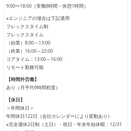
OS やエディタ、IDE といった個人の環境は、各自の責
9:00〜18:00（実働8時間・休憩1時間）
任で好きなものを使うことができる
※エンジニアの場合は下記適用
タスクの見積もりは、実装を担当するメンバーが中心
フレックスタイム制
となって行う
フレックスタイム
全体のスケジュール管理は、途中の成果を随時確認し
（始業）8:00～13:00
ながら、納期または盛り込む機能を柔軟に調整する形
（終業）16:00～22:00
で行う
コアタイム：13:00～16:00
プロダクトの開発言語やフレームワークなど主要な構
リモート勤務可能
成技術は、基本的に最新版より1年以上ビハインドし
ていない
【時間外労働】
あり（月平均9時間程度）
コード品質向上のための取り組み
【休日】
本番にデプロイされるコードには、全てコードレビュ
＜年間休日＞
ーまたはペアプログラミングを実施している
年間休日122日（会社カレンダーにより変動あり）
「リファクタリングは随時行われるべき」という価値
※完全週休2日制（土日）・祝日・年末年始休暇：12/31
観をメンバー全員が共有しており、日常的に実施して