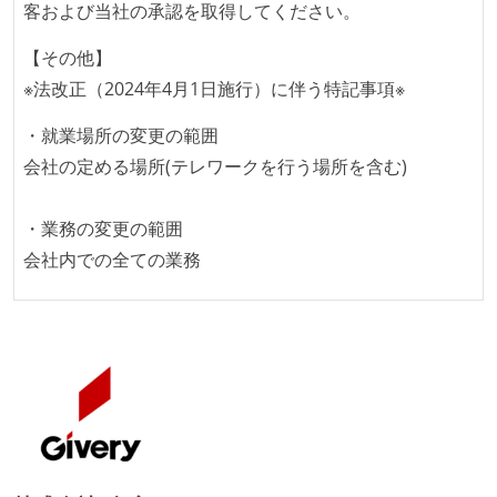
客および当社の承認を取得してください。
休日制度：完全週休2日制（土日祝休み）
給与形態：月給制
【その他】
労働契約期間：無期雇用
※法改正（2024年4月1日施行）に伴う特記事項※
試用期間：あり（3ヶ月間）
・就業場所の変更の範囲
社会保険：各種社会保険完備（雇用・労災・健康・厚
会社の定める場所(テレワークを行う場所を含む)
生年金）
受動喫煙防止措置：屋内禁煙（屋内に喫煙可能室設
・業務の変更の範囲
置）
会社内での全ての業務