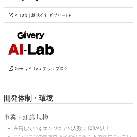
その他、現場で使われている技術
言語
AI Lab｜株式会社ギブリーHP
scala
情報共有ツール
slack
その他
Givery AI Lab テックブログ
gas
google-workspace
miro
開発体制・環境
事業・組織規模
在籍しているエンジニアの人数：100名以上
エンジニアの業務委託比率が20％以下で構成されてい