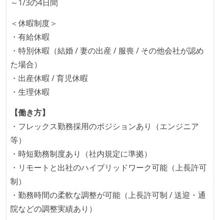
～1/3の4日間
いる
何らかのコーディング規約をチーム全体で遵守するよ
＜休暇制度＞
うにしている
・有給休暇
提出されたコードには自動的にリグレッションテスト
・特別休暇（結婚 / 妻の出産 / 服喪 / その他会社が認め
が実行される環境が構築されている
た場合）
コード品質評価ツールを導入して、メンバーが常に確
・出産休暇 / 育児休暇
認できるようにしている
・生理休暇
テストの実施度
【働き方】
・フレックス勤務採用のポジションあり（エンジニア
ほとんどのプロダクトコードに単体テストを記述、実
等）
施している
・時短勤務制度あり（社内規定に準拠）
ほとんどの機能に受け入れテストを記述、実施してい
・リモートと出社のハイブリッドワーク可能（上長許可
る
制）
機能の実装と同時にテストコードを記述している
・勤務時間の柔軟な調整が可能（上長許可制 / 送迎・通
想定される複数環境での品質チェックを義務づけてい
院などの調整実績あり）
る