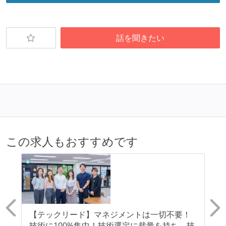
話を聞きたい
この求人もおすすめです
ン
【テックリード】マネジメントは一切不要！
【
経
技術に100%集中！技術選定に裁量を持ち、技
と