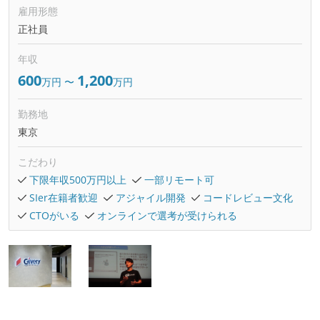
雇用形態
正社員
年収
600
1,200
万円
〜
万円
勤務地
東京
こだわり
下限年収500万円以上
一部リモート可
SIer在籍者歓迎
アジャイル開発
コードレビュー文化
CTOがいる
オンラインで選考が受けられる