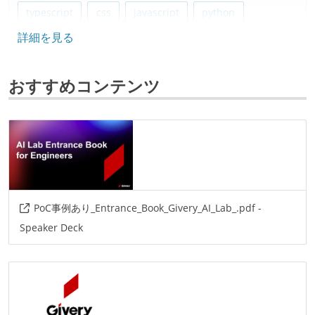
typescript
css
javascript
python
詳細を見る
フレームワーク
flask
django
fastapi
react
おすすめコンテンツ
データベース
postgresql
mysql
プロジェクト管理
github
AIツール
PoC事例あり_Entrance_Book_Givery_AI_Lab_.pdf -
github-copilot
cursor
claude-code
devin
Speaker Deck
その他
azuru
aws
gcp
jetbrains