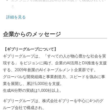
る
キャリアパス
詳細を見る
エンジニアの人事評価にエンジニア経験者が関わって
企業からのメッセージ
いる
マネージャーやCTOと高頻度（月1程度）でキャリアに
ついて話す場が設けられている
【ギブリーグループについて】
年収800万円以上のエンジニアに、マネジメントの役
ギブリーグループは、 「すべての人が物心豊かな社会を実
割を持たない人がいる
現する」 をビジョンに掲げ、企業のAI活用とDX推進を支援
する、2009年創業のAIイネーブルメント企業群です。
技術カルチャー
グローバルな開発組織と事業創造力、スピードを強みに事
CTO またはそれに準じる、技術やワークフローの標準
業を展開し、累計5,000社を支援。
化を行う役割の人・部門が存在する
生成AI分野の実績は1,000社以上。
取締役（社内）または執行役員として、エンジニアリ
ギブリーグループは、株式会社ギブリーを中心に4つのグ
ング部門の人間が経営に参加している
ループ会社で構成され、
社外から登壇を依頼・指名を受けるようなエンジニア