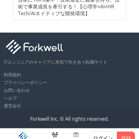
よ
術で事業成長を牽引する！【心理学×AI×HR
ン
Tech/AIネイティブな開発環境】
ネ
ITエンジニアのキャリアに本気で向き合う転職サイト
利用規約
プライバシーポリシー
お問い合わせ
ヘルプ
運営会社
Forkwell Inc. © All rights reserved.
ログイン
登録