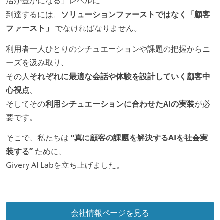
活が豊かになる」レベルに
到達するには、
ソリューションファーストではなく「顧客
ファースト」
でなければなりません。
利用者一人ひとりのシチュエーションや課題の把握からニ
ーズを汲み取り、
その人
それぞれに最適な会話や体験を設計していく顧客中
心視点
、
そしてその
利用シチュエーションに合わせたAIの実装
が必
要です。
そこで、私たちは
“真に顧客の課題を解決するAIを社会実
装する”
ために、
Givery AI Labを立ち上げました。
会社情報ページを見る