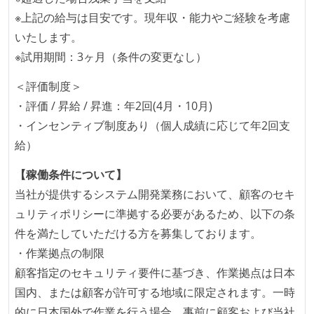
マイクロサービス化している
※上記の給与は目安です。現年収・能力やご経験を考慮
1つのプロダクトを5チーム以上の開発チーム（ストリ
いたします。
ームアラインド、プラットフォーム等）で分担して開
※試用期間：3ヶ月（条件の変更なし）
発・運用している
バックアップ容量（数TB以上）
＜評価制度＞
・評価 / 昇給 / 昇進：年2回(4月・10月)
労働環境の自由度
・インセンティブ制度あり（個人成績に応じて年2回支
週3日リモート勤務のハイブリットワーク（週2出社）
給）
週2日リモート勤務のハイブリットワーク（週3出社）
【稼働条件について】
業務時間中に中抜けできる制度がある
当社が提供するシステム開発業務において、顧客のセキ
2年以内に未就学児を子育てしながら働いていたエン
ュリティポリシーに準拠する必要があるため、以下の条
ジニアがいる
件を満たしていただける方を募集しております。
フレックスタイム制または裁量労働制を採用している
・作業拠点の制限
メンバーの多様性
顧客指定のセキュリティ要件に基づき、作業拠点は日本
外国籍の開発メンバーがいる
国内、または顧客が許可する地域に限定されます。一時
開発メンバーの新卒採用を実施している
的に日本国外で作業を行う場合、事前に顧客および当社