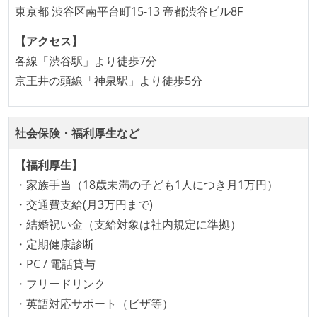
東京都 渋谷区南平台町15-13 帝都渋谷ビル8F
1ヶ月以下の短い期間でのイテレーション開発を実践
【アクセス】
している
各線「渋谷駅」より徒歩7分
デイリーでスタンドアップミーティング、またはそれ
京王井の頭線「神泉駅」より徒歩5分
に準じるチーム内の打ち合わせを行っている
イテレーションの最後などに、定期的にチームでふり
かえりミーティングを行っている
社会保険・福利厚生など
タスク見積もりの単位には絶対量（人日など）ではな
く相対ポイントを用い、極力複数人の意見を調整する
【福利厚生】
形で行っている
・家族手当（18歳未満の子ども1人につき月1万円）
継続的なデプロイ（デリバリー）を行っている
・交通費支給(月3万円まで)
・結婚祝い金（支給対象は社内規定に準拠）
ワークフローの整備
・定期健康診断
全てのコードをバージョン管理ツールで管理している
・PC / 電話貸与
各メンバーが実装したコードのマージは Pull Request
・フリードリンク
ベースで行われる
・英語対応サポート（ビザ等）