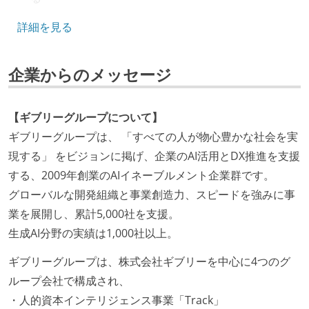
キャリアパス
詳細を見る
エンジニアの人事評価にエンジニア経験者が関わって
企業からのメッセージ
いる
マネージャーやCTOと高頻度（月1程度）でキャリアに
ついて話す場が設けられている
【ギブリーグループについて】
年収800万円以上のエンジニアに、マネジメントの役
ギブリーグループは、 「すべての人が物心豊かな社会を実
割を持たない人がいる
現する」 をビジョンに掲げ、企業のAI活用とDX推進を支援
する、2009年創業のAIイネーブルメント企業群です。
技術カルチャー
グローバルな開発組織と事業創造力、スピードを強みに事
CTO またはそれに準じる、技術やワークフローの標準
業を展開し、累計5,000社を支援。
化を行う役割の人・部門が存在する
生成AI分野の実績は1,000社以上。
取締役（社内）または執行役員として、エンジニアリ
ギブリーグループは、株式会社ギブリーを中心に4つのグ
ング部門の人間が経営に参加している
ループ会社で構成され、
社外から登壇を依頼・指名を受けるようなエンジニア
・人的資本インテリジェンス事業「Track」
が在籍している