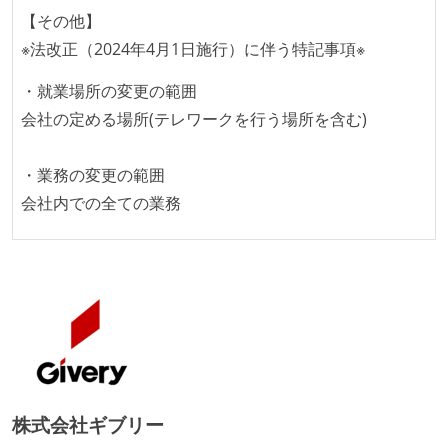
給与形態：月給制
【その他】
労働契約期間：無期雇用
※法改正（2024年4月1日施行）に伴う特記事項※
試用期間：あり（3ヶ月間）
・就業場所の変更の範囲
社会保険：各種社会保険完備（雇用・労災・健康・厚
会社の定める場所(テレワークを行う場所を含む)
生年金）
受動喫煙防止措置：屋内禁煙（屋内に喫煙可能室設
・業務の変更の範囲
置）
会社内での全ての業務
株式会社ギブリー