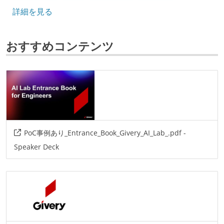
詳細を見る
フレームワーク
flask
django
fastapi
react
おすすめコンテンツ
データベース
postgresql
mysql
プロジェクト管理
github
AIツール
PoC事例あり_Entrance_Book_Givery_AI_Lab_.pdf -
github-copilot
cursor
claude-code
devin
Speaker Deck
その他
azuru
aws
gcp
jetbrains
その他、現場で使われている技術