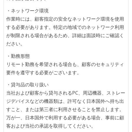
待遇・福利厚生
・ネットワーク環境
入社時には、各自希望のスペックの PC やディスプレ
作業時には、顧客指定の安全なネットワーク環境を使用
イが支給される
する必要があります。特定の地域でのネットワーク利用
選考プロセス
が制限される場合があるため、詳細は面談時にご確認く
ださい。
コーディングテストがある（オンラインテスト）
技術面接がある（既存コードのレビュー、DB・アーキ
・勤務形態
テクチャ設計の口頭試問など）
リモート勤務を希望される場合も、顧客のセキュリティ
要件を遵守する必要がございます。
職業安定法に対応する記載事項
・貸与品の取り扱い
固定残業時間：月45時間分
当社および顧客から貸与されるPC、周辺機器、ストレー
【フレックスタイム制を適応している】
ジデバイスなどの機器類は、許可なく日本国外へ持ち出
フレックスタイム制の所定労働時間：1日平均8時間相
すこと、または第三者に利用させることを禁止します。
当
万が一、日本国外で利用する必要がある場合、事前に顧
休憩時間：1時間
客および当社の承認を取得してください。
休日制度：完全週休2日制（土日祝休み）