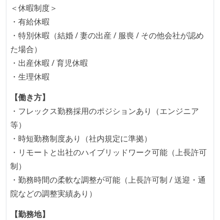
何らかのコーディング規約をチーム全体で遵守するよ
＜休暇制度＞
うにしている
・有給休暇
提出されたコードには自動的にリグレッションテスト
・特別休暇（結婚 / 妻の出産 / 服喪 / その他会社が認め
が実行される環境が構築されている
た場合）
コード品質評価ツールを導入して、メンバーが常に確
・出産休暇 / 育児休暇
認できるようにしている
・生理休暇
テストの実施度
【働き方】
・フレックス勤務採用のポジションあり（エンジニア
ほとんどのプロダクトコードに単体テストを記述、実
等）
施している
・時短勤務制度あり（社内規定に準拠）
ほとんどの機能に受け入れテストを記述、実施してい
・リモートと出社のハイブリッドワーク可能（上長許可
る
制）
機能の実装と同時にテストコードを記述している
・勤務時間の柔軟な調整が可能（上長許可制 / 送迎・通
想定される複数環境での品質チェックを義務づけてい
院などの調整実績あり）
る
【勤務地】
アジャイル実践状況