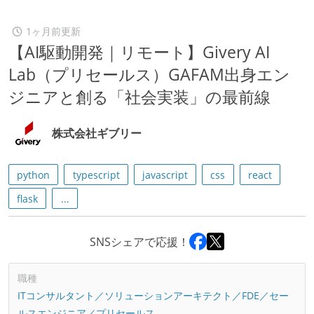
1ヶ月前更新
【AI駆動開発｜リモート】Givery AI
Lab（プリセールス）GAFAM出身エン
ジニアと創る「社会実装」の最前線
株式会社ギブリー
python
typescript
javascript
css
react
flask
...
SNSシェアで応援！
職種
ITコンサルタント／ソリューションアーキテクト／FDE／セー
ルスエンジニア／プリセールス