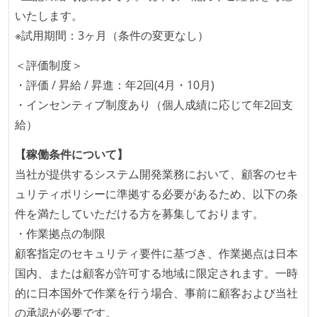
いたします。
ームアラインド、プラットフォーム等）で分担して開
※試用期間：3ヶ月（条件の変更なし）
発・運用している
バックアップ容量（数TB以上）
＜評価制度＞
・評価 / 昇給 / 昇進：年2回(4月・10月)
労働環境の自由度
・インセンティブ制度あり（個人成績に応じて年2回支
週3日リモート勤務のハイブリットワーク（週2出社）
給）
週2日リモート勤務のハイブリットワーク（週3出社）
【稼働条件について】
業務時間中に中抜けできる制度がある
当社が提供するシステム開発業務において、顧客のセキ
2年以内に未就学児を子育てしながら働いていたエン
ュリティポリシーに準拠する必要があるため、以下の条
ジニアがいる
件を満たしていただける方を募集しております。
フレックスタイム制または裁量労働制を採用している
・作業拠点の制限
メンバーの多様性
顧客指定のセキュリティ要件に基づき、作業拠点は日本
外国籍の開発メンバーがいる
国内、または顧客が許可する地域に限定されます。一時
開発メンバーの新卒採用を実施している
的に日本国外で作業を行う場合、事前に顧客および当社
の承認が必要です。