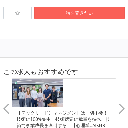
話を聞きたい
この求人もおすすめです
ン
【テックリード】マネジメントは一切不要！
【
経
技術に100%集中！技術選定に裁量を持ち、技
と
よ
術で事業成長を牽引する！【心理学×AI×HR
ン