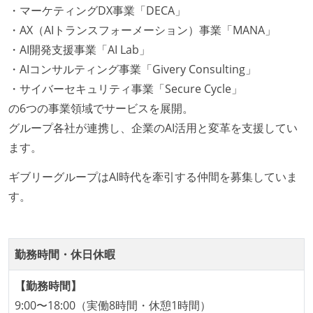
・マーケティングDX事業「DECA」
エンジニアが自発的に外部のイベントやカンファレン
・AX（AIトランスフォーメーション）事業「MANA」
スに登壇している
・AI開発支援事業「AI Lab」
最新技術を追いかけるための社内勉強会が定期開催さ
・AIコンサルティング事業「Givery Consulting」
れ、参加者が自主的に参加している
・サイバーセキュリティ事業「Secure Cycle」
Slack等で、最新技術の良し悪しをメンバーがよく会話
の6つの事業領域でサービスを展開。
している
グループ各社が連携し、企業のAI活用と変革を支援してい
開発メンバーの裁量
ます。
設計・実装から運用までを同じ開発チームが担い、フ
ギブリーグループはAI時代を牽引する仲間を募集していま
ロントエンド、バックエンド、インフラといった役割
す。
の境界を超えて、個人が必要な範囲にまで染み出して
いく姿勢が根付いている
ユーザーのニーズや課題を理解するために、開発チー
勤務時間・休日休暇
ムのメンバーが、ユーザーインタビューに参加してい
る
【勤務時間】
OS やエディタ、IDE といった個人の環境は、各自の責
9:00〜18:00（実働8時間・休憩1時間）