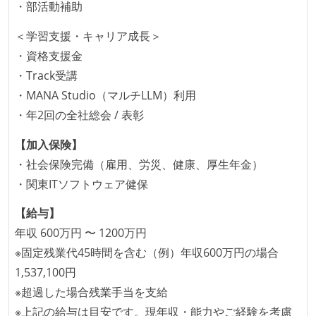
自動（＝システム化され、1コマンドで実行できる）
・部活動補助
ビルド、自動デプロイ環境が整備されている
＜学習支援・キャリア成長＞
コードによるインフラ構成管理（Infrastructure as
・資格支援金
Code）の環境が整備されている
・Track受講
オープンな情報共有
・MANA Studio（マルチLLM）利用
・年2回の全社総会 / 表彰
ドキュメントの整備やペアプロ、モブワークなど、ナ
レッジの共有を積極的に行っている（属人性を減らす
【加入保険】
取り組みをしている）
・社会保険完備（雇用、労災、健康、厚生年金）
・関東ITソフトウェア健保
大規模サービスの開発
【給与】
同時接続ユーザー数（数千以上）
年収 600万円 〜 1200万円
テーブル数が多い (数百以上)
※固定残業代45時間を含む（例）年収600万円の場合
大規模テーブルあり（1テーブルあたり数千万レコー
1,537,100円
ド以上）
※超過した場合残業手当を支給
マイクロサービス化している
※上記の給与は目安です。現年収・能力やご経験を考慮
1つのプロダクトを5チーム以上の開発チーム（ストリ