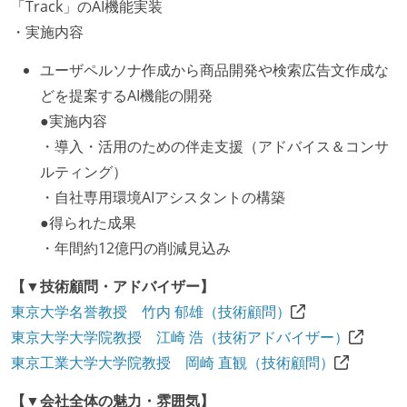
「Track」のAI機能実装
・実施内容
ユーザペルソナ作成から商品開発や検索広告文作成な
どを提案するAI機能の開発
●実施内容
・導入・活用のための伴走支援（アドバイス＆コンサ
ルティング）
・自社専用環境AIアシスタントの構築
●得られた成果
・年間約12億円の削減見込み
【▼技術顧問・アドバイザー】
東京大学名誉教授 竹内 郁雄（技術顧問）
東京大学大学院教授 江崎 浩（技術アドバイザー）
東京工業大学大学院教授 岡崎 直観（技術顧問）
【▼会社全体の魅力・雰囲気】