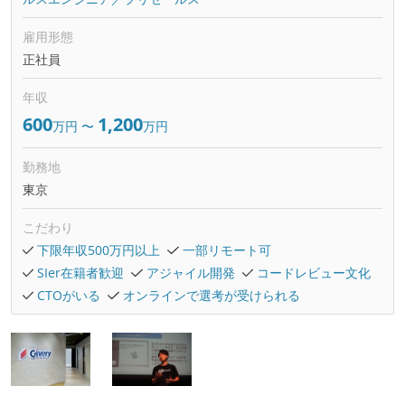
雇用形態
正社員
年収
600
1,200
万円
〜
万円
勤務地
東京
こだわり
下限年収500万円以上
一部リモート可
SIer在籍者歓迎
アジャイル開発
コードレビュー文化
CTOがいる
オンラインで選考が受けられる