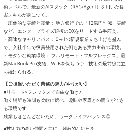
術レベルで、最新のAIスタック（RAG/Agent）を用いた提
案スキルが身につく。
・圧倒的な実績と裁量： 地方銀行での「12億円削減」実績
など、エンタープライズ規模のDXをリードする手応え。
・高速なキャリアパス： 0→1の新規事業立ち上げも盛ん
で、入社半年で役員登用された例もある実力主義の環境。
・モダンな就業環境： フルリモート・フルフレックス。最
新MacBook Pro支給。WLBを保ちつつ、技術の最前線に立
ち続けられる。
【ご担当いただく業務の魅力/やりがい】
■リモート×フレックスで自由な働き方
働く場所も時間も柔軟に選べ、趣味や家庭との両立ができ
る環境です！
残業もほとんどないため、ワークライフバランス◎
■技術力の高い仲間と共に、刺激的な毎日を