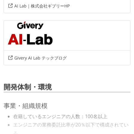
言語
AI Lab｜株式会社ギブリーHP
scala
情報共有ツール
slack
その他
Givery AI Lab テックブログ
gas
google-workspace
miro
開発体制・環境
事業・組織規模
在籍しているエンジニアの人数：100名以上
エンジニアの業務委託比率が20％以下で構成されてい
る