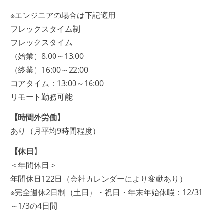
任で好きなものを使うことができる
※エンジニアの場合は下記適用
タスクの見積もりは、実装を担当するメンバーが中心
フレックスタイム制
となって行う
フレックスタイム
全体のスケジュール管理は、途中の成果を随時確認し
（始業）8:00～13:00
ながら、納期または盛り込む機能を柔軟に調整する形
（終業）16:00～22:00
で行う
コアタイム：13:00～16:00
プロダクトの開発言語やフレームワークなど主要な構
リモート勤務可能
成技術は、基本的に最新版より1年以上ビハインドし
ていない
【時間外労働】
あり（月平均9時間程度）
コード品質向上のための取り組み
【休日】
本番にデプロイされるコードには、全てコードレビュ
＜年間休日＞
ーまたはペアプログラミングを実施している
年間休日122日（会社カレンダーにより変動あり）
「リファクタリングは随時行われるべき」という価値
※完全週休2日制（土日）・祝日・年末年始休暇：12/31
観をメンバー全員が共有しており、日常的に実施して
～1/3の4日間
いる