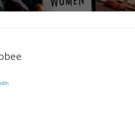
bee
/
edIn