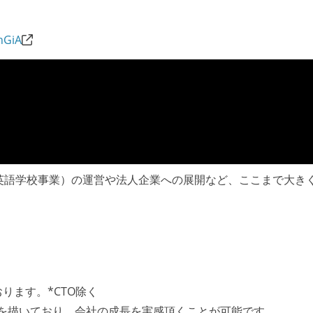
。
hGiA
LISH（英語学校事業）の運営や法人企業への展開など、ここまで
）
ります。*CTO除く
を描いており、会社の成長を実感頂くことが可能です。