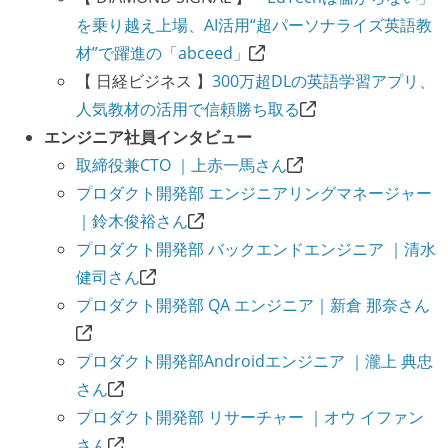
デイリーでスタンドアップミーティング、またはそれ
を乗り越え上場、AI活用“超パーソナライズ英語教
に準じるチーム内の打ち合わせを行っている
材”で躍進の「abceed」
イテレーションの最後などに、定期的にチームでふり
【 日経ビジネス 】
300万超DLの英語学習アプリ、
かえりミーティングを行っている
人気教材の活用で信頼勝ち取る
タスク見積もりの単位には絶対量（人日など）ではな
エンジニア社員インタビュー
く相対ポイントを用い、極力複数人の意見を調整する
取締役兼CTO ｜上赤一馬さん
形で行っている
プロダクト開発部 エンジニアリングマネージャー
継続的なデプロイ（デリバリー）を行っている
｜鈴木俊裕さん
プロダクト開発部 バックエンドエンジニア ｜清水
ワークフローの整備
健司さん
全てのコードをバージョン管理ツールで管理している
プロダクト開発部 QA エンジニア｜新倉 那奈さん
各メンバーが実装したコードのマージは Pull Request
ベースで行われる
プロダクト開発部Androidエンジニア ｜瀧上 典忠
自動（＝システム化され、1コマンドで実行できる）
さん
ビルド、自動デプロイ環境が整備されている
プロダクト開発部 リサーチャー ｜オウ イファン
オープンな情報共有
さん