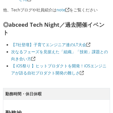
KPI などチームの目標・実績値について、メンバーの
他、Techブログや社員紹介は
note
をご覧ください
誰もがいつでも閲覧可能になっている
ドキュメントの整備やペアプロ、モブワークなど、ナ
◎abceed Tech Night／過去開催イベン
レッジの共有を積極的に行っている（属人性を減らす
ト
取り組みをしている）
【7社登壇】子育てエンジニア達のLT大会
労働環境の自由度
次なるフェーズを見据えた「組織」「技術」課題との
業務時間中に中抜けできる制度がある
向き合い方
子育て中のエンジニアが、働き方を紹介したコンテン
【 iOS祭り 】ヒットプロダクトを開発！iOSエンジニ
ツが公開されている
アが語る自社プロダクト開発の難しさ
フレックスタイム制または裁量労働制を採用している
メンバーの多様性
勤務時間・休日休暇
外国籍の開発メンバーがいる
待遇・福利厚生
勤務地