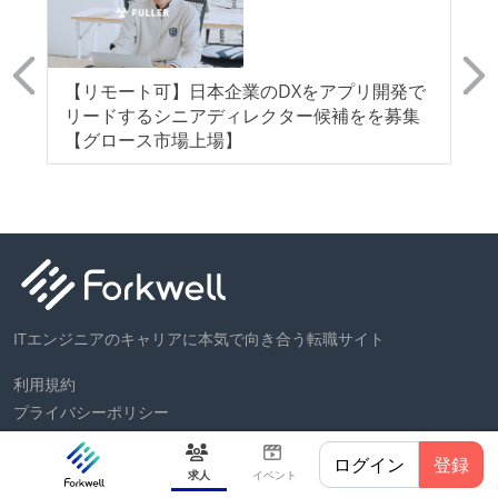
【リモート可】日本企業のDXをアプリ開発で
【
リードするシニアディレクター候補をを募集
ク
【グロース市場上場】
【
ITエンジニアのキャリアに本気で向き合う転職サイト
利用規約
プライバシーポリシー
お問い合わせ
ログイン
登録
ヘルプ
求人
イベント
運営会社