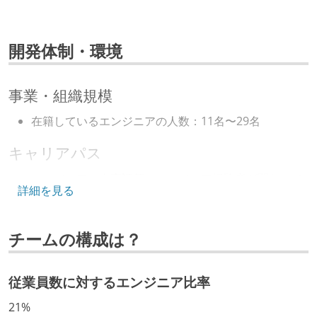
開発体制・環境
事業・組織規模
在籍しているエンジニアの人数：11名〜29名
キャリアパス
エンジニアの人事評価にエンジニア経験者が関わって
詳細を見る
いる
年収800万円以上のエンジニアに、マネジメントの役
チームの構成は？
割を持たない人がいる
技術カルチャー
従業員数に対するエンジニア比率
CTO またはそれに準じる、技術やワークフローの標準
21%
化を行う役割の人・部門が存在する