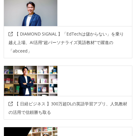
notion
slack
その他
google-meet
gather
zoom
g-suite
【 DIAMOND SIGNAL 】「EdTechは儲からない」を乗り
office
swiftpm
avfoundation
swiftui
越え上場、AI活用“超パーソナライズ英語教材”で躍進の
swift-concurrency
clean-architecture
uikit
「abceed」
その他、現場で使われている技術
言語
python
html
css
sass
javascript
フレームワーク
【 日経ビジネス 】300万超DLの英語学習アプリ、人気教材
vue.js
flask
nuxt
の活用で信頼勝ち取る
その他
illustrator
exoplayer
lightroom
photoshop