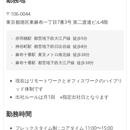
希望者には定価 6 万円以上のオフィスチェアが支給さ
〒106-0044
れる
東京都港区東麻布一丁目7番3号 第二渡邊ビル4階
職業安定法に対応する記載事項
- 赤羽橋駅 都営地下鉄大江戸線 徒歩5分

給与形態：賞与あり
- 神谷町駅 都営地下鉄日比谷線 徒歩8分

休憩時間：1時間
- 麻布十番駅 東京メトロ南北線 徒歩10分

フレックスタイム制の所定労働時間：1日平均8時間相
当
受動喫煙防止措置：屋内禁煙
現在はリモートワークとオフィスワークのハイブリ
ッド体制です
出社ルールは月1回 ※指定出社日となります
勤務時間
フレックスタイム制 : コアタイム 11:00〜15:00