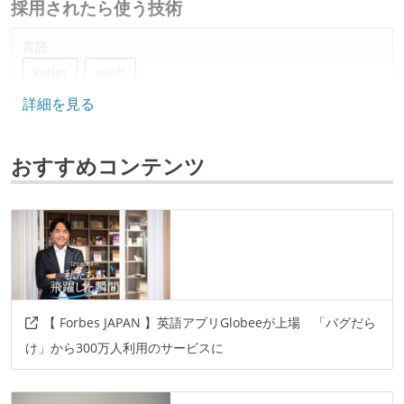
採用されたら使う技術
言語
kotlin
swift
詳細を見る
フレームワーク
flux
おすすめコンテンツ
データベース
realm
ソースコード管理
git
プロジェクト管理
【 Forbes JAPAN 】英語アプリGlobeeが上場 「バグだら
github
け」から300万人利用のサービスに
情報共有ツール