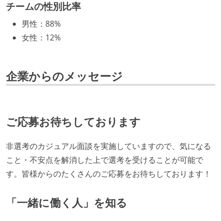
チームの性別比率
取締役（社内）または執行役員として、エンジニアリ
男性
：
88%
ング部門の人間が経営に参加している
女性
：
12%
開発メンバーの裁量
OS やエディタ、IDE といった個人の環境は、各自の責
企業からのメッセージ
任で好きなものを使うことができる
企画を決定する場に、実装を担当する開発メンバーが
参加している
ご応募お待ちしております
タスクの見積もりは、実装を担当するメンバーが中心
となって行う
非選考のカジュアル面談を実施していますので、気になる
全体のスケジュール管理は、途中の成果を随時確認し
こと・不安点を解消した上で選考を受けることが可能で
ながら、納期または盛り込む機能を柔軟に調整する形
す。皆様からのたくさんのご応募をお待ちしております！
で行う
コード品質向上のための取り組み
「一緒に働く人」を知る
本番にデプロイされるコードには、全てコードレビュ