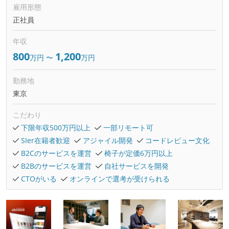
雇用形態
正社員
年収
800
1,200
万円
〜
万円
勤務地
東京
こだわり
下限年収500万円以上
一部リモート可
SIer在籍者歓迎
アジャイル開発
コードレビュー文化
B2Cのサービスを運営
椅子が定価6万円以上
B2Bのサービスを運営
自社サービスを開発
CTOがいる
オンラインで選考が受けられる