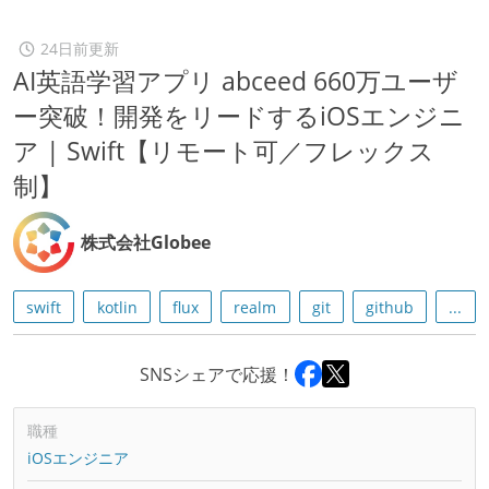
24日前更新
AI英語学習アプリ abceed 660万ユーザ
ー突破！開発をリードするiOSエンジニ
ア | Swift【リモート可／フレックス
制】
株式会社Globee
swift
kotlin
flux
realm
git
github
...
SNSシェアで応援！
職種
iOSエンジニア