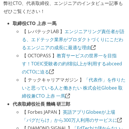
弊社CTO、代表取締役、エンジニアのインタビュー記事も
ーまたはペアプログラミングを実施している
ぜひご覧ください！
「リファクタリングは随時行われるべき」という価値
観をメンバー全員が共有しており、日常的に実施して
取締役CTO 上赤 一馬
いる
【 レバテックLAB 】
エンジニアリング責任者が語
何らかのコーディング規約をチーム全体で遵守するよ
る、エドテック業界がプロダクトづくりにこだわ
うにしている
るエンジニアの成長に最適な理由
提出されたコードには自動的にリグレッションテスト
【 OCTOPASS 】
教育サービスの世界一を目指
が実行される環境が構築されている
す！TOEIC受験者の約8割以上が利用するabceed
のCTOに迫る
テストの実施度
【 テックキャリアマガジン 】
「代表作」を作りた
ほとんどの機能に受け入れテストを記述、実施してい
いと思っている人と働きたい 株式会社Globee 取
る
締役兼CTO 上赤 一馬
代表取締役社長 幾嶋 研三郎
アジャイル実践状況
【 Forbes JAPAN 】
英語アプリGlobeeが上場
1ヶ月以下の短い期間でのイテレーション開発を実践
「バグだらけ」から300万人利用のサービスに
している
【 DIAMOND SIGNAL 】
「EdTechは儲からない」