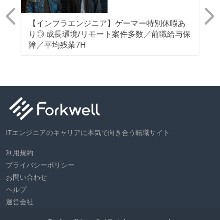
！
【インフラエンジニア】ゲーマー特別休暇あ
【
で
り◎ 成長環境/リモート案件多数／前職給与保
ー
ョ
障／平均残業7H
き
ITエンジニアのキャリアに本気で向き合う転職サイト
利用規約
プライバシーポリシー
お問い合わせ
ヘルプ
運営会社