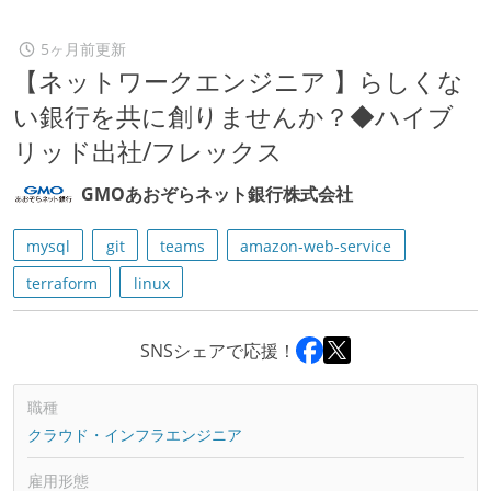
5ヶ月前更新
【ネットワークエンジニア 】らしくな
い銀行を共に創りませんか？◆ハイブ
リッド出社/フレックス
GMOあおぞらネット銀行株式会社
mysql
git
teams
amazon-web-service
terraform
linux
SNSシェアで応援！
職種
クラウド・インフラエンジニア
雇用形態