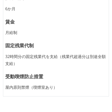
6か月
労働環境の自由度
週2日リモート勤務のハイブリットワーク（週3出社）
賃金
業務時間中に中抜けできる制度がある
月給制
2年以内に未就学児を子育てしながら働いていたエン
ジニアがいる
固定残業代制
フレックスタイム制または裁量労働制を採用している
32時間分の固定残業代を支給（残業代超過分は別途全額
メンバーの多様性
支給）
外国籍の開発メンバーがいる
受動喫煙防止措置
職業安定法に対応する記載事項
屋内原則禁煙（喫煙室あり）
受動喫煙防止措置：屋内禁煙（屋内に喫煙可能室設
置）