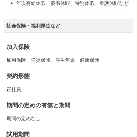
年次有給休暇、慶弔休暇、特別休暇、看護休暇など
ワークフローの整備
全てのコードをバージョン管理ツールで管理している
社会保険・福利厚生など
オープンな情報共有
人事情報や秘匿性の高い内容を除いて、経営陣やマネ
加入保険
ージャー以上の会議での議事録が社員にも公開されて
雇用保険、労災保険、厚生年金、健康保険
いる
KPI などチームの目標・実績値について、メンバーの
契約形態
誰もがいつでも閲覧可能になっている
正社員
大規模サービスの開発
同時接続ユーザー数（数千以上）
期間の定めの有無と期間
テーブル数が多い (数百以上)
期間の定めなし
大規模テーブルあり（1テーブルあたり数千万レコー
ド以上）
試用期間
トラフィック数が多い（数千rps以上）