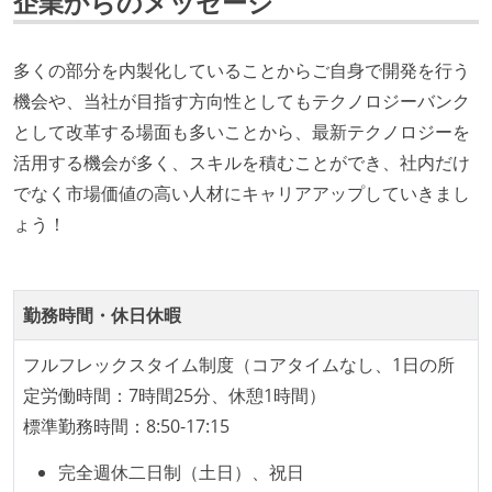
企業からのメッセージ
開発メンバーの裁量
多くの部分を内製化していることからご自身で開発を行う
企画を決定する場に、実装を担当する開発メンバーが
機会や、当社が目指す方向性としてもテクノロジーバンク
参加している
として改革する場面も多いことから、最新テクノロジーを
全体のスケジュール管理は、途中の成果を随時確認し
活用する機会が多く、スキルを積むことができ、社内だけ
ながら、納期または盛り込む機能を柔軟に調整する形
でなく市場価値の高い人材にキャリアアップしていきまし
で行う
ょう！
テストの実施度
ほとんどのプロダクトコードに単体テストを記述、実
勤務時間・休日休暇
施している
ほとんどの機能に受け入れテストを記述、実施してい
フルフレックスタイム制度（コアタイムなし、1日の所
る
定労働時間：7時間25分、休憩1時間）
機能の実装と同時にテストコードを記述している
標準勤務時間：8:50-17:15
想定される複数環境での品質チェックを義務づけてい
る
完全週休二日制（土日）、祝日