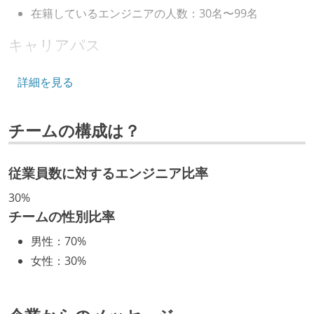
在籍しているエンジニアの人数：30名〜99名
キャリアパス
社内で、バックエンドチームからSREチームへの異動
詳細を見る
など、キャリア形成を目的とした職域を超えての積極
的な異動が推奨され、実施されている
チームの構成は？
年収800万円以上のエンジニアに、マネジメントの役
割を持たない人がいる
従業員数に対するエンジニア比率
技術カルチャー
30%
CTO またはそれに準じる、技術やワークフローの標準
チームの性別比率
化を行う役割の人・部門が存在する
男性
：
70%
取締役（社内）または執行役員として、エンジニアリ
女性
：
30%
ング部門の人間が経営に参加している
社外から登壇を依頼・指名を受けるようなエンジニア
が在籍している