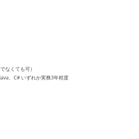
ムでなくても可）
by、Java、C# いずれか実務3年程度