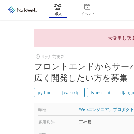
求人
イベント
大変申し訳
4ヶ月前更新
フロントエンドからサー
広く開発したい方を募集
python
javascript
typescript
djang
職種
Webエンジニア／プロダク
雇用形態
正社員