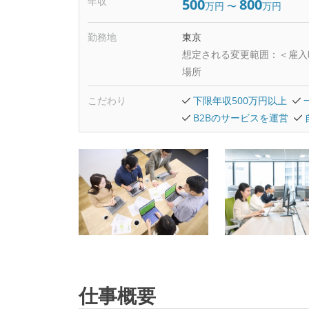
年収
500
800
万円
〜
万円
勤務地
東京
想定される変更範囲：
＜雇入
場所
こだわり
下限年収500万円以上
B2Bのサービスを運営
仕事概要