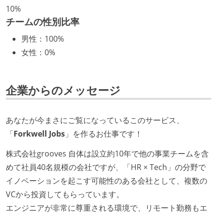
プロダクトの開発言語やフレームワークなど主要な構
10%
成技術は、基本的に最新版より1年以上ビハインドし
チームの性別比率
ていない
男性
：
100%
コード品質向上のための取り組み
女性
：
0%
本番にデプロイされるコードには、全てコードレビュ
ーまたはペアプログラミングを実施している
企業からのメッセージ
「リファクタリングは随時行われるべき」という価値
観をメンバー全員が共有しており、日常的に実施して
あなたが今まさにご覧になっているこのサービス、
いる
「
Forkwell Jobs
」を作るお仕事です！
何らかのコーディング規約をチーム全体で遵守するよ
うにしている
株式会社grooves 自体は設立約10年で他の事業チームを含
提出されたコードには自動的にリグレッションテスト
めて社員40名規模の会社ですが、「HR × Tech」の分野で
が実行される環境が構築されている
イノベーションを起こす可能性のある会社として、複数の
コード品質評価ツールを導入して、メンバーが常に確
VCから投資してもらっています。
認できるようにしている
エンジニアが非常に尊重される環境で、リモート勤務もエ