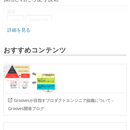
言語
ruby
javascript
詳細を見る
フレームワーク
ruby-on-rails
react
おすすめコンテンツ
データベース
mysql
redis
ソースコード管理
git
プロジェクト管理
Groovesが目指すプロダクトエンジニア組織について -
pivotaltracker
github
Grooves開発ブログ
情報共有ツール
slack
qiita-team