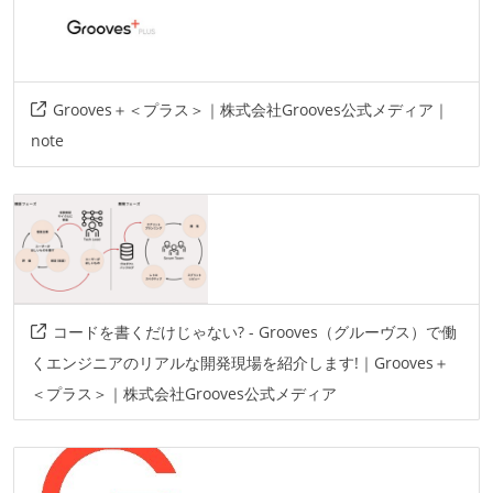
その他
poltergeist
capybara
capistrano
rspec
Grooves＋＜プラス＞｜株式会社Grooves公式メディア｜
wercker
docker
elasticsearch
note
amazon-web-services
enzyme
appear.in
sentry
その他、現場で使われている技術
その他
コードを書くだけじゃない? - Grooves（グルーヴス）で働
ansible
terraform
くエンジニアのリアルな開発現場を紹介します!｜Grooves＋
＜プラス＞｜株式会社Grooves公式メディア