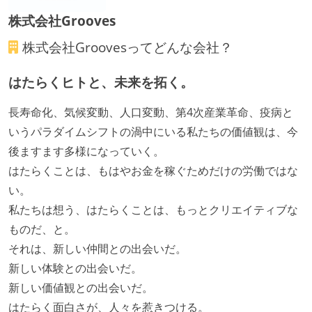
入社時には、各自希望のスペックの PC やディスプレ
株式会社Grooves
イが支給される
株式会社Grooves
ってどんな会社？
希望者には定価 6 万円以上のオフィスチェアが支給さ
れる
はたらくヒトと、未来を拓く。
ストックオプションまたは自社株購入支援制度がある
長寿命化、気候変動、人口変動、第4次産業革命、疫病と
いうパラダイムシフトの渦中にいる私たちの価値観は、今
後ますます多様になっていく。
はたらくことは、もはやお金を稼ぐためだけの労働ではな
い。
私たちは想う、はたらくことは、もっとクリエイティブな
ものだ、と。
それは、新しい仲間との出会いだ。
新しい体験との出会いだ。
新しい価値観との出会いだ。
はたらく面白さが、人々を惹きつける。