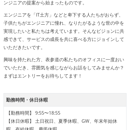
ンジニアの提案から始まったものです。
テストの実施度
エンジニアを「IT土方」などと卑下する人たちがおらず、
ほとんどのプロダクトコードに単体テストを記述、実
子供たちがエンジニアに憧れ、なりたがるような世の中を
施している
実現したいと私たちは考えています。そんなビジョンに共
ほとんどの機能に受け入れテストを記述、実施してい
感できて、サービスの成長を共に喜べる方にジョインして
る
いただきたいです。
機能の実装と同時にテストコードを記述している
興味を持たれた方、表参道の私たちのオフィスに一度おい
アジャイル実践状況
でいただき、雰囲気を感じながらお話をしてみませんか？
1ヶ月以下の短い期間でのイテレーション開発を実践
まずはエントリーをお待ちしてます！
している
デイリーでスタンドアップミーティング、またはそれ
に準じるチーム内の打ち合わせを行っている
勤務時間・休日休暇
イテレーションの最後などに、定期的にチームでふり
【勤務時間】 9:55〜18:55
かえりミーティングを行っている
【休日休暇】 土日祝日、夏季休暇、GW、年末年始休
タスク見積もりの単位には絶対量（人日など）ではな
暇、有給休暇、慶弔休暇
く相対ポイントを用い、極力複数人の意見を調整する