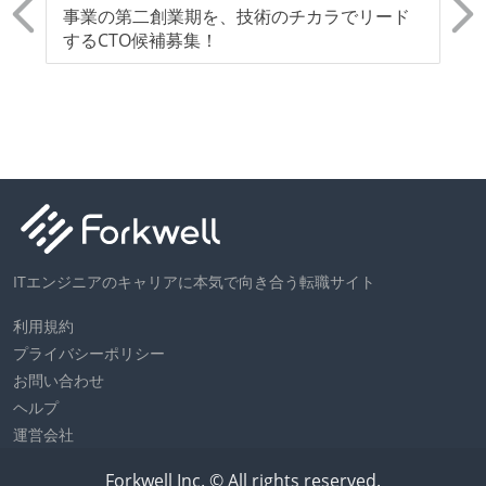
】
事業の第二創業期を、技術のチカラでリード
【
ー
するCTO候補募集！
人
W
等
ITエンジニアのキャリアに本気で向き合う転職サイト
利用規約
プライバシーポリシー
お問い合わせ
ヘルプ
運営会社
Forkwell Inc. © All rights reserved.