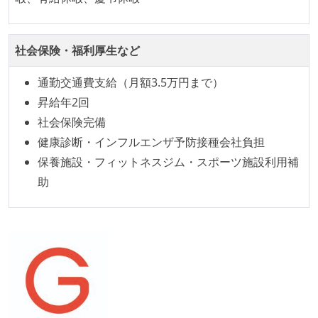
形で行っている
継続的なデプロイ（デリバリー）を行っている
社会保険・福利厚生など
ワークフローの整備
通勤交通費支給（月額3.5万円まで）
全てのコードをバージョン管理ツールで管理している
昇給年2回
各メンバーが実装したコードのマージは Pull Request
社会保険完備
ベースで行われる
健康診断・インフルエンザ予防接種会社負担
保養施設・フィットネスジム・スポーツ施設利用補
オープンな情報共有
助
KPI などチームの目標・実績値について、メンバーの
誰もがいつでも閲覧可能になっている
労働環境の自由度
フレックスタイム制または裁量労働制を採用している
待遇・福利厚生