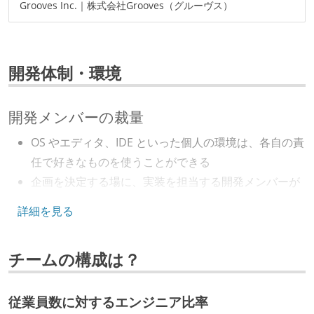
Grooves Inc.｜株式会社Grooves（グルーヴス）
開発体制・環境
開発メンバーの裁量
OS やエディタ、IDE といった個人の環境は、各自の責
任で好きなものを使うことができる
企画を決定する場に、実装を担当する開発メンバーが
参加している
詳細を見る
タスクの見積もりは、実装を担当するメンバーが中心
となって行う
チームの構成は？
全体のスケジュール管理は、途中の成果を随時確認し
ながら、納期または盛り込む機能を柔軟に調整する形
で行う
従業員数に対するエンジニア比率