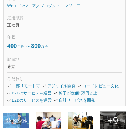
Webエンジニア／プロダクトエンジニア
雇用形態
正社員
年収
400
800
万円
〜
万円
勤務地
東京
こだわり
一部リモート可
アジャイル開発
コードレビュー文化
B2Cのサービスを運営
椅子が定価6万円以上
B2Bのサービスを運営
自社サービスを開発