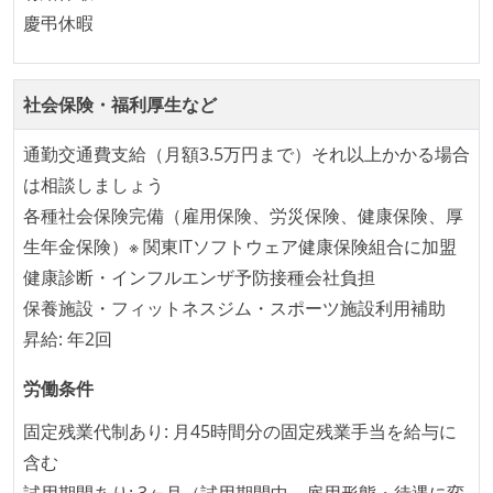
に準じるチーム内の打ち合わせを行っている
慶弔休暇
イテレーションの最後などに、定期的にチームでふり
かえりミーティングを行っている
社会保険・福利厚生など
タスク見積もりの単位には絶対量（人日など）ではな
く相対ポイントを用い、極力複数人の意見を調整する
通勤交通費支給（月額3.5万円まで）それ以上かかる場合
形で行っている
は相談しましょう
継続的なデプロイ（デリバリー）を行っている
各種社会保険完備（雇用保険、労災保険、健康保険、厚
生年金保険）※ 関東ITソフトウェア健康保険組合に加盟
ワークフローの整備
健康診断・インフルエンザ予防接種会社負担
全てのコードをバージョン管理ツールで管理している
保養施設・フィットネスジム・スポーツ施設利用補助
各メンバーが実装したコードのマージは Pull Request
昇給: 年2回
ベースで行われる
自動（＝システム化され、1コマンドで実行できる）
労働条件
ビルド、自動デプロイ環境が整備されている
固定残業代制あり: 月45時間分の固定残業手当を給与に
コードによるインフラ構成管理（Infrastructure as
含む
Code）の環境が整備されている