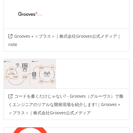
esa
docbase
slack
その他
amazon-s3
amazon-lambda
Grooves＋＜プラス＞｜株式会社Grooves公式メディア｜
amazon-elasticcache
amazon-ses
note
amazon-ec2
amazon-cloudwatch-logs
intercom
amazon-elb
twitter-bootstrap
docker
capybara
es2015
amazon-web-services
slim
webpack
datadog
ansible
circleci
pingdom
コードを書くだけじゃない? - Grooves（グルーヴス）で働
rspec
sentry
くエンジニアのリアルな開発現場を紹介します!｜Grooves＋
＜プラス＞｜株式会社Grooves公式メディア