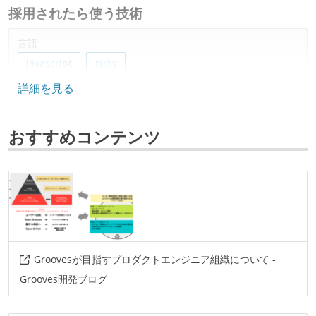
採用されたら使う技術
言語
javascript
ruby
詳細を見る
フレームワーク
react
ruby-on-rails
おすすめコンテンツ
データベース
mysql
redis
amazon-redshift
amazon-rds
ソースコード管理
git
プロジェクト管理
Groovesが目指すプロダクトエンジニア組織について -
trello
jira
github
Grooves開発ブログ
情報共有ツール