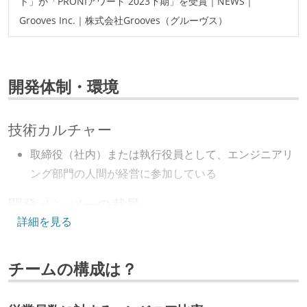
ト」が「PRONIアワード 2023下期」を受賞｜NEWS｜
Grooves Inc.｜株式会社Grooves（グルーヴス）
開発体制・環境
技術カルチャー
取締役（社内）または執行役員として、エンジニアリ
ング部門の人間が経営に参加している
開発メンバーの裁量
詳細を見る
OS やエディタ、IDE といった個人の環境は、各自の責
任で好きなものを使うことができる
チームの構成は？
企画を決定する場に、実装を担当する開発メンバーが
参加している
タスクの見積もりは、実装を担当するメンバーが中心