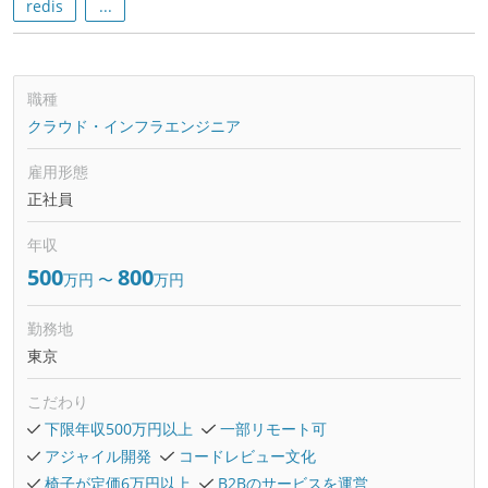
redis
...
職種
クラウド・インフラエンジニア
雇用形態
正社員
年収
500
800
万円
〜
万円
勤務地
東京
こだわり
下限年収500万円以上
一部リモート可
アジャイル開発
コードレビュー文化
椅子が定価6万円以上
B2Bのサービスを運営