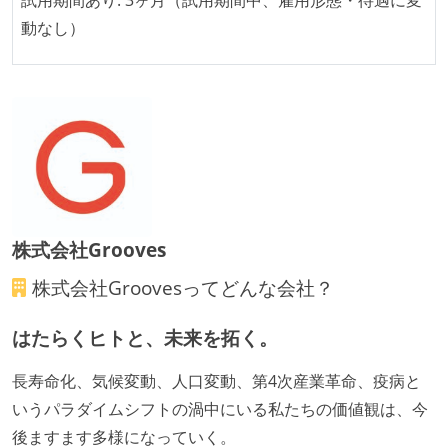
試用期間あり: 3ヶ月（試用期間中、雇用形態・待遇に変
オープンな情報共有
動なし）
KPI などチームの目標・実績値について、メンバーの
誰もがいつでも閲覧可能になっている
ドキュメントの整備やペアプロ、モブワークなど、ナ
レッジの共有を積極的に行っている（属人性を減らす
取り組みをしている）
労働環境の自由度
株式会社Grooves
フレックスタイム制または裁量労働制を採用している
株式会社Grooves
ってどんな会社？
待遇・福利厚生
はたらくヒトと、未来を拓く。
入社時には、各自希望のスペックの PC やディスプレ
イが支給される
長寿命化、気候変動、人口変動、第4次産業革命、疫病と
希望者には定価 6 万円以上のオフィスチェアが支給さ
いうパラダイムシフトの渦中にいる私たちの価値観は、今
れる
後ますます多様になっていく。