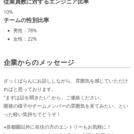
従業員数に対するエンジニア比率
となって行う
10%
全体のスケジュール管理は、途中の成果を随時確認し
チームの性別比率
ながら、納期または盛り込む機能を柔軟に調整する形
男性
：
78%
で行う
女性
：
22%
プロダクトの開発言語やフレームワークなど主要な構
成技術は、基本的に最新版より1年以上ビハインドし
ていない
企業からのメッセージ
コード品質向上のための取り組み
ざっくばらんにお話ししながら、雰囲気を感じていただけ
本番にデプロイされるコードには、全てコードレビュ
ればと思っております。
ーまたはペアプログラミングを実施している
"まずは話を聞きたい" から、ご連絡ください。
「リファクタリングは随時行われるべき」という価値
開発の様子やチームメンバーの雰囲気を見てみたい、とい
観をメンバー全員が共有しており、日常的に実施して
った軽い気持ちでどうぞ！
いる
何らかのコーディング規約をチーム全体で遵守するよ
※首都圏以外に在住の方のエントリーもお気軽に！
うにしている