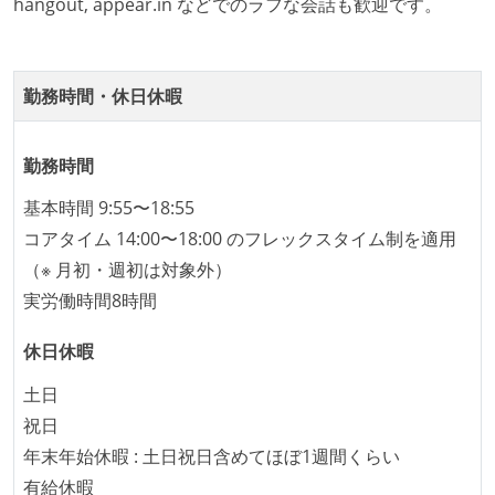
hangout, appear.in などでのラフな会話も歓迎です。
提出されたコードには自動的にリグレッションテスト
が実行される環境が構築されている
コード品質評価ツールを導入して、メンバーが常に確
勤務時間・休日休暇
認できるようにしている
テストの実施度
勤務時間
ほとんどのプロダクトコードに単体テストを記述、実
基本時間 9:55〜18:55
施している
コアタイム 14:00〜18:00 のフレックスタイム制を適用
ほとんどの機能に受け入れテストを記述、実施してい
（※ 月初・週初は対象外）
る
実労働時間8時間
機能の実装と同時にテストコードを記述している
休日休暇
アジャイル実践状況
土日
1ヶ月以下の短い期間でのイテレーション開発を実践
祝日
している
年末年始休暇 : 土日祝日含めてほぼ1週間くらい
デイリーでスタンドアップミーティング、またはそれ
有給休暇