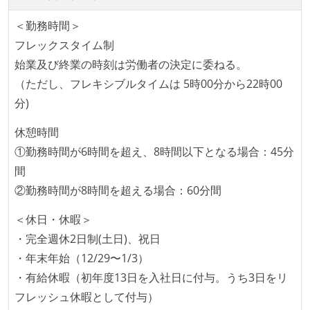
KPI などチームの目標・実績値について、メンバーの
＜勤務時間＞
誰もがいつでも閲覧可能になっている
フレックスタイム制
ドキュメントの整備やペアプロ、モブワークなど、ナ
始業及び終業の時刻は労働者の決定に委ねる。
レッジの共有を積極的に行っている（属人性を減らす
（ただし、フレキシブルタイムは 5時00分から22時00
取り組みをしている）
分)
労働環境の自由度
休憩時間
①勤務時間が6時間を超え、8時間以下となる場合：45分
日本国内であれば、居住地は問わずにフルリモートで
間
きる
②勤務時間が8時間を超える場合：60分間
業務時間中に中抜けできる制度がある
2年以内に未就学児を子育てしながら働いていたエン
＜休日・休暇＞
ジニアがいる
・完全週休2日制(土日)、祝日
フレックスタイム制または裁量労働制を採用している
・年末年始（12/29〜1/3）
・有給休暇（初年度13日を入社日に付与。うち3日をリ
メンバーの多様性
フレッシュ休暇として付与）
外国籍の開発メンバーがいる