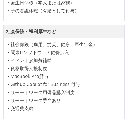
・誕生日休暇（本人または家族）
・子の看護休暇（有給として付与）
待遇・福利厚生
入社時には、各自希望のスペックの PC やディスプレ
イが支給される
社会保険・福利厚生など
ストックオプションまたは自社株購入支援制度がある
・社会保険（雇用、労災、健康、厚生年金）
職業安定法に対応する記載事項
・関東ITソフトウェア健保加入
・イベント参加費補助
受動喫煙防止措置：屋内禁煙
・資格取得支援制度
・MacBook Pro貸与
・Github Copilot for Business 付与
・リモートワーク用備品購入制度
・リモートワーク手当あり
・交通費支給