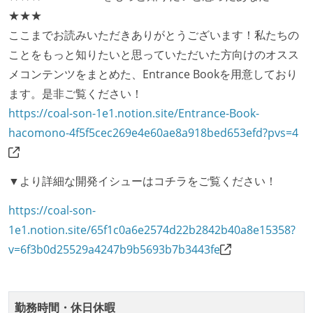
している
★★★
デイリーでスタンドアップミーティング、またはそれ
ここまでお読みいただきありがとうございます！私たちの
に準じるチーム内の打ち合わせを行っている
ことをもっと知りたいと思っていただいた方向けのオスス
イテレーションの最後などに、定期的にチームでふり
メコンテンツをまとめた、Entrance Bookを用意しており
かえりミーティングを行っている
ます。是非ご覧ください！
継続的なデプロイ（デリバリー）を行っている
https://coal-son-1e1.notion.site/Entrance-Book-
hacomono-4f5f5cec269e4e60ae8a918bed653efd?pvs=4
ワークフローの整備
全てのコードをバージョン管理ツールで管理している
各メンバーが実装したコードのマージは Pull Request
▼より詳細な開発イシューはコチラをご覧ください！
ベースで行われる
https://coal-son-
自動（＝システム化され、1コマンドで実行できる）
1e1.notion.site/65f1c0a6e2574d22b2842b40a8e15358?
ビルド、自動デプロイ環境が整備されている
v=6f3b0d25529a4247b9b5693b7b3443fe
コードによるインフラ構成管理（Infrastructure as
Code）の環境が整備されている
勤務時間・休日休暇
オープンな情報共有