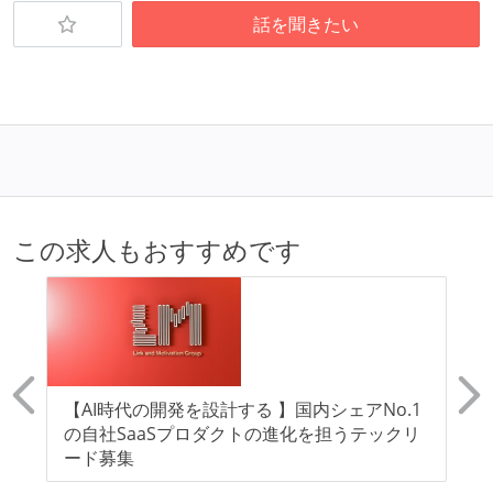
話を聞きたい
この求人もおすすめです
【AI時代の開発を設計する 】国内シェアNo.1
【
仲
の自社SaaSプロダクトの進化を担うテックリ
ン
ト
ード募集
SI