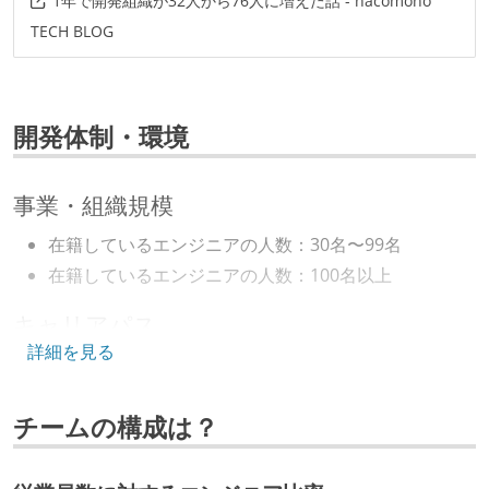
1年で開発組織が32人から76人に増えた話 - hacomono
TECH BLOG
開発体制・環境
事業・組織規模
在籍しているエンジニアの人数：30名〜99名
在籍しているエンジニアの人数：100名以上
キャリアパス
詳細を見る
エンジニアの人事評価にエンジニア経験者が関わって
いる
チームの構成は？
年収800万円以上のエンジニアに、マネジメントの役
割を持たない人がいる