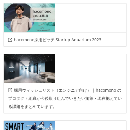
github
情報共有ツール
slack
notion
AIツール
hacomono採用ピッチ Startup Aquarium 2023
github-copilot
claude-code
devin
cursor
notion-ai
chatgpt
その他
datadog
sentry
github-actions
terraform
aws
figma
google-gemini
採用ウィッシュリスト（エンジニア向け） | hacomono の
プロダクト組織が今後取り組んでいきたい施策・現在抱えてい
る課題をまとめています。