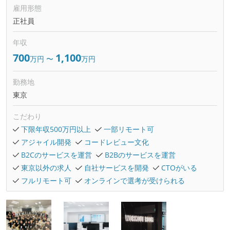
雇用形態
正社員
年収
700
1,100
万円
〜
万円
勤務地
東京
こだわり
下限年収500万円以上
一部リモート可
アジャイル開発
コードレビュー文化
B2Cのサービスを運営
B2Bのサービスを運営
東京以外の求人
自社サービスを開発
CTOがいる
フルリモート可
オンラインで選考が受けられる