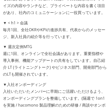
開発メンバーの裁量
イズの内容やランチなど、プライベートな内容を書く項目
設計・実装から運用までを同じ開発チームが担い、フ
があり、社内のコミュニケーションに一役買っています。
ロントエンド、バックエンド、インフラといった役割
▼ < h1 > 会議
の境界を超えて、個人が必要な範囲にまで染み出して
毎月1回、全社OKRやKPIの進捗共有、代表からのメッセー
いく姿勢が根付いている
ジ、新入社員の紹介等を行っています。
OS やエディタ、IDE といった個人の環境は、各自の責
任で好きなものを使うことができる
▼ 週次定例MTG
企画を決定する場に、実装を担当する開発メンバーが
週に1回、オンラインで全社会議があります。重要指標や
参加している
導入事例、機能アップデートの共有をしています。自己紹
タスクの見積もりは、実装を担当するメンバーが中心
介 LT (ライトニングトーク) やビジネス部門、開発部門から
となって行う
のLTも開催されています。
全体のスケジュール管理は、途中の成果を随時確認し
▼入社オンボーディング
ながら、納期または盛り込む機能を柔軟に調整する形
入社いただいたメンバーに早期にご活躍いただけるよう、
で行う
オンボーディングプランを整備しています。(隔週で 1on1
コード品質向上のための取り組み
を実施 / hacomono 製品理解のための研修 / 商談やオンボ