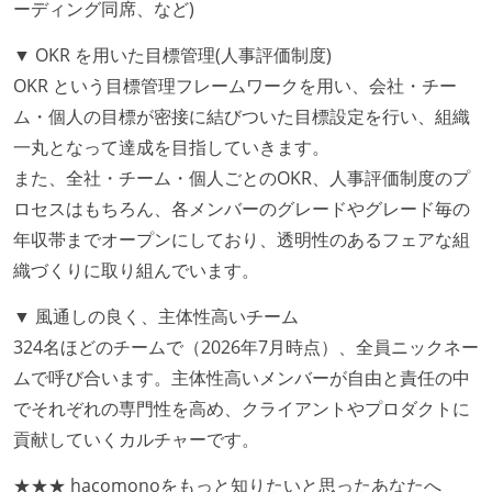
ーディング同席、など)
本番にデプロイされるコードには、全てコードレビュ
ーまたはペアプログラミングを実施している
▼ OKR を用いた目標管理(人事評価制度)
何らかのコーディング規約をチーム全体で遵守するよ
OKR という目標管理フレームワークを用い、会社・チー
うにしている
ム・個人の目標が密接に結びついた目標設定を行い、組織
コード品質評価ツールを導入して、メンバーが常に確
一丸となって達成を目指していきます。
認できるようにしている
また、全社・チーム・個人ごとのOKR、人事評価制度のプ
ロセスはもちろん、各メンバーのグレードやグレード毎の
テストの実施度
年収帯までオープンにしており、透明性のあるフェアな組
ほとんどのプロダクトコードに単体テストを記述、実
織づくりに取り組んでいます。
施している
▼ 風通しの良く、主体性高いチーム
機能の実装と同時にテストコードを記述している
324名ほどのチームで（2026年7月時点）、全員ニックネー
想定される複数環境での品質チェックを義務づけてい
ムで呼び合います。主体性高いメンバーが自由と責任の中
る
でそれぞれの専門性を高め、クライアントやプロダクトに
アジャイル実践状況
貢献していくカルチャーです。
1ヶ月以下の短い期間でのイテレーション開発を実践
★★★ hacomonoをもっと知りたいと思ったあなたへ