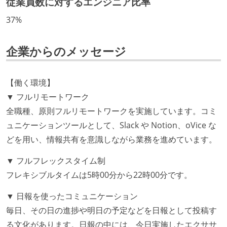
従業員数に対するエンジニア比率
技術カルチャー
37%
CTO またはそれに準じる、技術やワークフローの標準
化を行う役割の人・部門が存在する
企業からのメッセージ
取締役（社内）または執行役員として、エンジニアリ
ング部門の人間が経営に参加している
経営トップがエンジニア出身、または現役のエンジニ
【働く環境】
アである
▼ フルリモートワーク
社外から登壇を依頼・指名を受けるようなエンジニア
全職種、原則フルリモートワークを実施しています。コミ
が在籍している
ュニケーションツールとして、Slack や Notion、oVice な
エンジニアが自発的に外部のイベントやカンファレン
どを用い、情報共有を意識しながら業務を進めています。
スに登壇している
▼ フルフレックスタイム制
最新技術を追いかけるための社内勉強会が定期開催さ
フレキシブルタイムは5時00分から22時00分です。
れ、参加者が自主的に参加している
Slack等で、最新技術の良し悪しをメンバーがよく会話
▼ 日報を使ったコミュニケーション
している
毎日、その日の進捗や明日の予定などを日報として投稿す
る文化があります。日報の中には、今日実施したエクササ