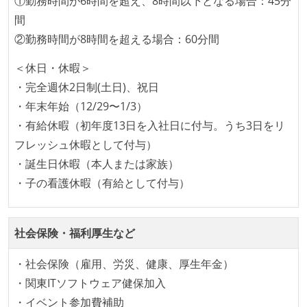
①勤務時間が6時間を超え、8時間以下となる場合：45分
間
②勤務時間が8時間を超える場合：60分間
＜休日・休暇＞
・完全週休2日制(土日)、祝日
・年末年始（12/29〜1/3）
・有給休暇（初年度13日を入社日に付与。うち3日をリ
フレッシュ休暇として付与）
・誕生日休暇（本人または家族）
・子の看護休暇（有給として付与）
社会保険・福利厚生など
・社会保険（雇用、労災、健康、厚生年金）
・関東ITソフトウェア健保加入
・イベント参加費補助