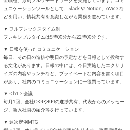
全職種、原則フルリモートワークを実施しています。コミ
コード品質向上のための取り組み
ュニケーションツールとして、Slack や Notion、oVice な
どを用い、情報共有を意識しながら業務を進めています。
本番にデプロイされるコードには、全てコードレビュ
ーまたはペアプログラミングを実施している
▼ フルフレックスタイム制
「リファクタリングは随時行われるべき」という価値
フレキシブルタイムは5時00分から22時00分です。
観をメンバー全員が共有しており、日常的に実施して
▼ 日報を使ったコミュニケーション
いる
毎日、その日の進捗や明日の予定などを日報として投稿す
何らかのコーディング規約をチーム全体で遵守するよ
る文化があります。日報の中には、今日実施したエクササ
うにしている
イズの内容やランチなど、プライベートな内容を書く項目
提出されたコードには自動的にリグレッションテスト
があり、社内のコミュニケーションに一役買っています。
が実行される環境が構築されている
コード品質評価ツールを導入して、メンバーが常に確
▼ < h1 > 会議
認できるようにしている
毎月1回、全社OKRやKPIの進捗共有、代表からのメッセー
ジ、新入社員の紹介等を行っています。
テストの実施度
ほとんどのプロダクトコードに単体テストを記述、実
▼ 週次定例MTG