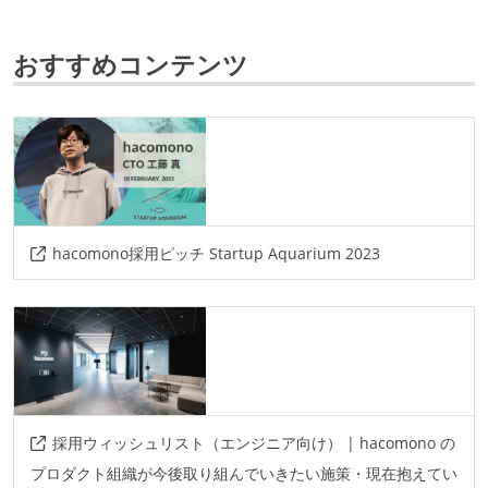
フレームワーク
vue.js
ruby-on-rails
nuxt
おすすめコンテンツ
データベース
bigquery
mysql
ソースコード管理
git
プロジェクト管理
hacomono採用ピッチ Startup Aquarium 2023
github
情報共有ツール
notion
slack
その他
採用ウィッシュリスト（エンジニア向け） | hacomono の
ansible
jenkins
github-actions
circleci
プロダクト組織が今後取り組んでいきたい施策・現在抱えてい
docker
terraform
lambda
ecs-fargate