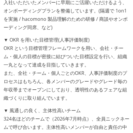
入社いただいたメンバーに早期にご活躍いただけるよう、
1ヶ月以下の短い期間でのイテレーション開発を実践
オンボーディングプランを整備しています。(隔週で 1on1
している
を実施 / hacomono 製品理解のための研修 / 商談やオンボ
デイリーでスタンドアップミーティング、またはそれ
ーディング同席、など)
に準じるチーム内の打ち合わせを行っている
イテレーションの最後などに、定期的にチームでふり
▼ OKR を用いた目標管理(人事評価制度)
かえりミーティングを行っている
OKR という目標管理フレームワークを用い、会社・チー
継続的なデプロイ（デリバリー）を行っている
ム・個人の目標が密接に結びついた目標設定を行い、組織
一丸となって達成を目指していきます。
ワークフローの整備
また、全社・チーム・個人ごとのOKR、人事評価制度のプ
全てのコードをバージョン管理ツールで管理している
ロセスはもちろん、各メンバーのグレードやグレード毎の
各メンバーが実装したコードのマージは Pull Request
年収帯までオープンにしており、透明性のあるフェアな組
ベースで行われる
織づくりに取り組んでいます。
自動（＝システム化され、1コマンドで実行できる）
▼ 風通しの良く、主体性高いチーム
ビルド、自動デプロイ環境が整備されている
324名ほどのチームで（2026年7月時点）、全員ニックネー
コードによるインフラ構成管理（Infrastructure as
ムで呼び合います。主体性高いメンバーが自由と責任の中
Code）の環境が整備されている