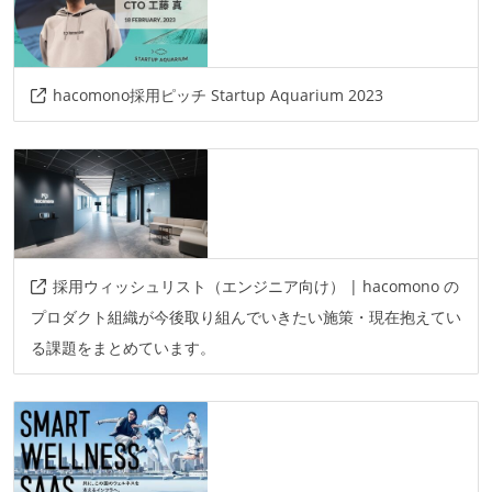
ソースコード管理
git
プロジェクト管理
hacomono採用ピッチ Startup Aquarium 2023
github
情報共有ツール
notion
slack
その他
採用ウィッシュリスト（エンジニア向け） | hacomono の
ansible
jenkins
github-actions
circleci
プロダクト組織が今後取り組んでいきたい施策・現在抱えてい
docker
terraform
lambda
ecs-fargate
る課題をまとめています。
rds
ec2
gcp
aws