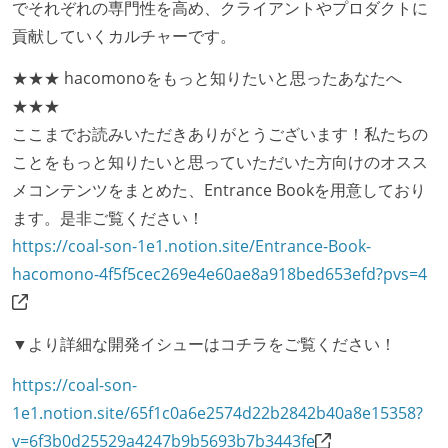
でそれぞれの専門性を高め、クライアントやプロダクトに
オープンな情報共有
貢献していくカルチャーです。
KPI などチームの目標・実績値について、メンバーの
★★★ hacomonoをもっと知りたいと思ったあなたへ
誰もがいつでも閲覧可能になっている
★★★
ドキュメントの整備やペアプロ、モブワークなど、ナ
ここまでお読みいただきありがとうございます！私たちの
レッジの共有を積極的に行っている（属人性を減らす
ことをもっと知りたいと思っていただいた方向けのオスス
取り組みをしている）
メコンテンツをまとめた、Entrance Bookを用意しており
ます。是非ご覧ください！
労働環境の自由度
https://coal-son-1e1.notion.site/Entrance-Book-
フレックスタイム制または裁量労働制を採用している
hacomono-4f5f5cec269e4e60ae8a918bed653efd?pvs=4
メンバーの多様性
外国籍の開発メンバーがいる
▼より詳細な開発イシューはコチラをご覧ください！
待遇・福利厚生
https://coal-son-
1e1.notion.site/65f1c0a6e2574d22b2842b40a8e15358?
入社時には、各自希望のスペックの PC やディスプレ
v=6f3b0d25529a4247b9b5693b7b3443fe