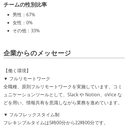
チームの性別比率
開発メンバーの裁量
男性
：
67%
OS やエディタ、IDE といった個人の環境は、各自の責
女性
：
0%
任で好きなものを使うことができる
その他
：
33%
企画を決定する場に、実装を担当する開発メンバーが
参加している
タスクの見積もりは、実装を担当するメンバーが中心
企業からのメッセージ
となって行う
全体のスケジュール管理は、途中の成果を随時確認し
【働く環境】
ながら、納期または盛り込む機能を柔軟に調整する形
▼ フルリモートワーク
で行う
全職種、原則フルリモートワークを実施しています。コミ
コード品質向上のための取り組み
ュニケーションツールとして、Slack や Notion、oVice な
どを用い、情報共有を意識しながら業務を進めています。
本番にデプロイされるコードには、全てコードレビュ
ーまたはペアプログラミングを実施している
▼ フルフレックスタイム制
「リファクタリングは随時行われるべき」という価値
フレキシブルタイムは5時00分から22時00分です。
観をメンバー全員が共有しており、日常的に実施して