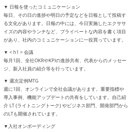
▼ 日報を使ったコミュニケーション
いる
毎日、その日の進捗や明日の予定などを日報として投稿す
何らかのコーディング規約をチーム全体で遵守するよ
る文化があります。日報の中には、今日実施したエクササ
うにしている
イズの内容やランチなど、プライベートな内容を書く項目
提出されたコードには自動的にリグレッションテスト
があり、社内のコミュニケーションに一役買っています。
が実行される環境が構築されている
コード品質評価ツールを導入して、メンバーが常に確
▼ < h1 > 会議
認できるようにしている
毎月1回、全社OKRやKPIの進捗共有、代表からのメッセー
ジ、新入社員の紹介等を行っています。
テストの実施度
ほとんどのプロダクトコードに単体テストを記述、実
▼ 週次定例MTG
施している
週に1回、オンラインで全社会議があります。重要指標や
機能の実装と同時にテストコードを記述している
導入事例、機能アップデートの共有をしています。自己紹
想定される複数環境での品質チェックを義務づけてい
介 LT (ライトニングトーク) やビジネス部門、開発部門から
る
のLTも開催されています。
アジャイル実践状況
▼入社オンボーディング