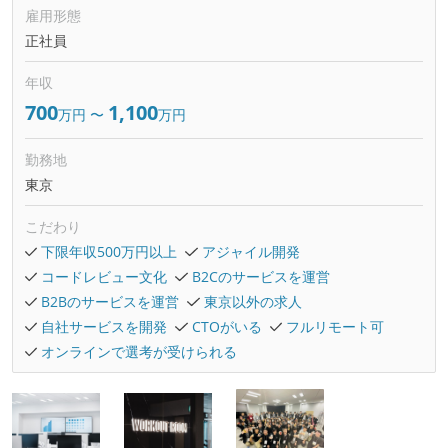
雇用形態
正社員
年収
700
1,100
万円
〜
万円
勤務地
東京
こだわり
下限年収500万円以上
アジャイル開発
コードレビュー文化
B2Cのサービスを運営
B2Bのサービスを運営
東京以外の求人
自社サービスを開発
CTOがいる
フルリモート可
オンラインで選考が受けられる