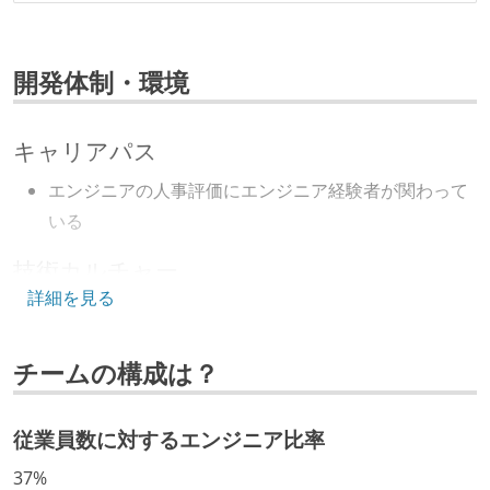
開発体制・環境
キャリアパス
エンジニアの人事評価にエンジニア経験者が関わって
いる
技術カルチャー
詳細を見る
CTO またはそれに準じる、技術やワークフローの標準
化を行う役割の人・部門が存在する
チームの構成は？
取締役（社内）または執行役員として、エンジニアリ
ング部門の人間が経営に参加している
経営トップがエンジニア出身、または現役のエンジニ
従業員数に対するエンジニア比率
アである
37%