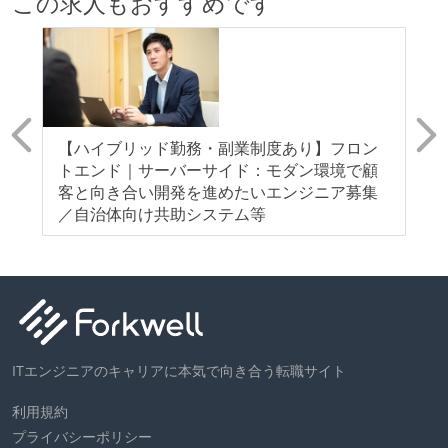
この求人もおすすめです
ン
【ハイブリッド勤務・副業制度あり】フロン
【
を
トエンド｜サーバーサイド：モダン環境で顧
ス
！
客と向き合い開発を進めたいエンジニア募集
豊
／自治体向け共助システム等
ン
ITエンジニアのキャリアに本気で向き合う転職サイト
利用規約
プライバシーポリシー