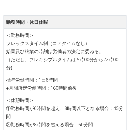
イが支給される
ストックオプションまたは自社株購入支援制度がある
職業安定法に対応する記載事項
勤務時間・休日休暇
受動喫煙防止措置：屋内禁煙
＜勤務時間＞
フレックスタイム制（コアタイムなし）
始業及び終業の時刻は労働者の決定に委ねる。
（ただし、フレキシブルタイムは 5時00分から22時00
分)
標準労働時間：1日8時間
※月間所定労働時間：160時間前後
＜休憩時間＞
①勤務時間が6時間を超え、8時間以下となる場合：45分
間
②勤務時間が8時間を超える場合：60分間