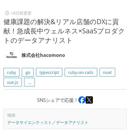
14日前更新
健康課題の解決&リアル店舗のDXに貢
献！急成長中ウェルネス×SaaSプロダク
トのデータアナリスト
株式会社hacomono
ruby
go
typescript
ruby-on-rails
nuxt
vue.js
...
SNSシェアで応援！
職種
データサイエンティスト／データアナリスト