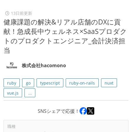
13日前更新
健康課題の解決&リアル店舗のDXに貢
献！急成長中ウェルネス×SaaSプロダク
トのプロダクトエンジニア_会計決済担
当
株式会社hacomono
ruby
go
typescript
ruby-on-rails
nuxt
vue.js
...
SNSシェアで応援！
職種