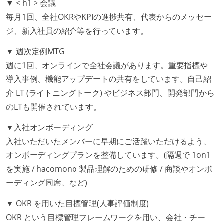
▼ < h1 > 会議
認できるようにしている
毎月1回、全社OKRやKPIの進捗共有、代表からのメッセー
ジ、新入社員の紹介等を行っています。
テストの実施度
ほとんどのプロダクトコードに単体テストを記述、実
▼ 週次定例MTG
施している
週に1回、オンラインで全社会議があります。重要指標や
機能の実装と同時にテストコードを記述している
導入事例、機能アップデートの共有をしています。自己紹
想定される複数環境での品質チェックを義務づけてい
介 LT (ライトニングトーク) やビジネス部門、開発部門から
る
のLTも開催されています。
アジャイル実践状況
▼入社オンボーディング
入社いただいたメンバーに早期にご活躍いただけるよう、
1ヶ月以下の短い期間でのイテレーション開発を実践
オンボーディングプランを整備しています。(隔週で 1on1
している
を実施 / hacomono 製品理解のための研修 / 商談やオンボ
デイリーでスタンドアップミーティング、またはそれ
ーディング同席、など)
に準じるチーム内の打ち合わせを行っている
イテレーションの最後などに、定期的にチームでふり
▼ OKR を用いた目標管理(人事評価制度)
かえりミーティングを行っている
OKR という目標管理フレームワークを用い、会社・チー