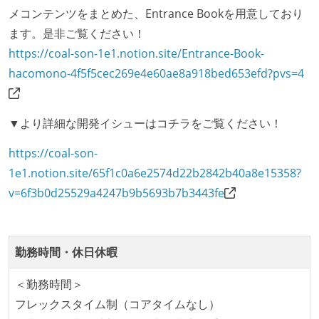
取り組みをしている）
メコンテンツをまとめた、Entrance Bookを用意しており
ます。是非ご覧ください！
労働環境の自由度
https://coal-son-1e1.notion.site/Entrance-Book-
フレックスタイム制または裁量労働制を採用している
hacomono-4f5f5cec269e4e60ae8a918bed653efd?pvs=4
メンバーの多様性
外国籍の開発メンバーがいる
▼より詳細な開発イシューはコチラをご覧ください！
待遇・福利厚生
https://coal-son-
1e1.notion.site/65f1c0a6e2574d22b2842b40a8e15358?
入社時には、各自希望のスペックの PC やディスプレ
v=6f3b0d25529a4247b9b5693b7b3443fe
イが支給される
ストックオプションまたは自社株購入支援制度がある
職業安定法に対応する記載事項
勤務時間・休日休暇
受動喫煙防止措置：屋内禁煙
＜勤務時間＞
フレックスタイム制（コアタイムなし）