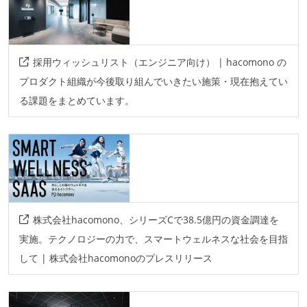
notion
slack
その他
採用ウィッシュリスト（エンジニア向け） | hacomono の
ansible
jenkins
github-actions
circleci
プロダクト組織が今後取り組んでいきたい施策・現在抱えてい
docker
terraform
lambda
ecs-fargate
る課題をまとめています。
rds
ec2
gcp
aws
株式会社hacomono、シリーズCで38.5億円の資金調達を
実施。テクノロジーの力で、スマートウェルネスな社会を目指
して | 株式会社hacomonoのプレスリリース