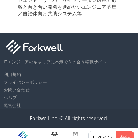
！
客と向き合い開発を進めたいエンジニア募集
豊
／自治体向け共助システム等
ン
ITエンジニアのキャリアに本気で向き合う転職サイト
利用規約
プライバシーポリシー
お問い合わせ
ヘルプ
運営会社
Forkwell Inc. © All rights reserved.
ログイン
登録