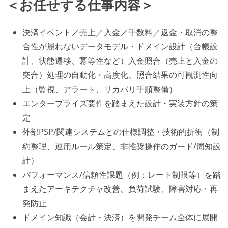
＜お任せする仕事内容＞
決済イベント／売上／入金／手数料／返金・取消の整
合性が崩れないデータモデル・ドメイン設計（台帳設
計、状態遷移、冪等性など）入金照合（売上と入金の
突合）処理の自動化・高度化、照合結果の可観測性向
上（監視、アラート、リカバリ手順整備）
エンタープライズ要件を踏まえた設計・実装方針の策
定
外部PSP/関連システムとの仕様調整・技術的折衝（制
約整理、運用ルール策定、非推奨操作のガード/周知設
計）
パフォーマンス/信頼性課題（例：レート制限等）を踏
まえたアーキテクチャ改善、負荷試験、障害対応・再
発防止
ドメイン知識（会計・決済）を開発チーム全体に展開