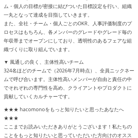
継続的なデプロイ（デリバリー）を行っている
ム・個人の目標が密接に結びついた目標設定を行い、組織
一丸となって達成を目指していきます。
ワークフローの整備
また、全社・チーム・個人ごとのOKR、人事評価制度のプ
全てのコードをバージョン管理ツールで管理している
ロセスはもちろん、各メンバーのグレードやグレード毎の
各メンバーが実装したコードのマージは Pull Request
年収帯までオープンにしており、透明性のあるフェアな組
ベースで行われる
織づくりに取り組んでいます。
自動（＝システム化され、1コマンドで実行できる）
▼ 風通しの良く、主体性高いチーム
ビルド、自動デプロイ環境が整備されている
324名ほどのチームで（2026年7月時点）、全員ニックネー
コードによるインフラ構成管理（Infrastructure as
ムで呼び合います。主体性高いメンバーが自由と責任の中
Code）の環境が整備されている
でそれぞれの専門性を高め、クライアントやプロダクトに
オープンな情報共有
貢献していくカルチャーです。
KPI などチームの目標・実績値について、メンバーの
★★★ hacomonoをもっと知りたいと思ったあなたへ
誰もがいつでも閲覧可能になっている
★★★
ドキュメントの整備やペアプロ、モブワークなど、ナ
ここまでお読みいただきありがとうございます！私たちの
レッジの共有を積極的に行っている（属人性を減らす
ことをもっと知りたいと思っていただいた方向けのオスス