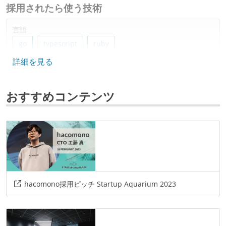
採用されたら使う技術
言語
go
typescript
ruby
詳細を見る
フレームワーク
vue.js
ruby-on-rails
nuxt
おすすめコンテンツ
データベース
bigquery
mysql
ソースコード管理
git
プロジェクト管理
hacomono採用ピッチ Startup Aquarium 2023
github
情報共有ツール