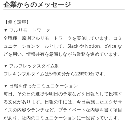
企業からのメッセージ
となって行う
全体のスケジュール管理は、途中の成果を随時確認し
【働く環境】
ながら、納期または盛り込む機能を柔軟に調整する形
▼ フルリモートワーク
で行う
全職種、原則フルリモートワークを実施しています。コミ
コード品質向上のための取り組み
ュニケーションツールとして、Slack や Notion、oVice な
どを用い、情報共有を意識しながら業務を進めています。
本番にデプロイされるコードには、全てコードレビュ
ーまたはペアプログラミングを実施している
▼ フルフレックスタイム制
「リファクタリングは随時行われるべき」という価値
フレキシブルタイムは5時00分から22時00分です。
観をメンバー全員が共有しており、日常的に実施して
▼ 日報を使ったコミュニケーション
いる
毎日、その日の進捗や明日の予定などを日報として投稿す
何らかのコーディング規約をチーム全体で遵守するよ
る文化があります。日報の中には、今日実施したエクササ
うにしている
イズの内容やランチなど、プライベートな内容を書く項目
提出されたコードには自動的にリグレッションテスト
があり、社内のコミュニケーションに一役買っています。
が実行される環境が構築されている
コード品質評価ツールを導入して、メンバーが常に確