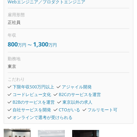
Webエンジニア／プロダクトエンジニア
雇用形態
正社員
年収
800
1,300
万円
〜
万円
勤務地
東京
こだわり
下限年収500万円以上
アジャイル開発
コードレビュー文化
B2Cのサービスを運営
B2Bのサービスを運営
東京以外の求人
自社サービスを開発
CTOがいる
フルリモート可
オンラインで選考が受けられる