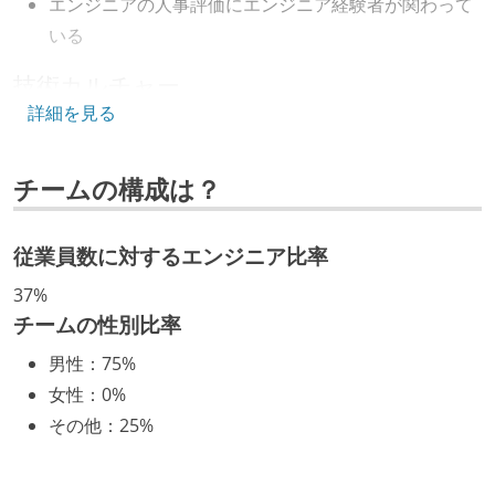
エンジニアの人事評価にエンジニア経験者が関わって
いる
技術カルチャー
詳細を見る
CTO またはそれに準じる、技術やワークフローの標準
化を行う役割の人・部門が存在する
チームの構成は？
取締役（社内）または執行役員として、エンジニアリ
ング部門の人間が経営に参加している
経営トップがエンジニア出身、または現役のエンジニ
従業員数に対するエンジニア比率
アである
37%
チームの性別比率
開発メンバーの裁量
男性
：
75%
OS やエディタ、IDE といった個人の環境は、各自の責
女性
：
0%
任で好きなものを使うことができる
その他
：
25%
企画を決定する場に、実装を担当する開発メンバーが
参加している
タスクの見積もりは、実装を担当するメンバーが中心