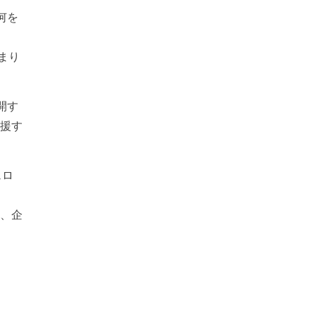
何を
まり
開す
支援す
ェロ
り、企