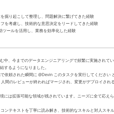
求を掘り起こして整理し、問題解決に繋げてきた経験
オフを考慮し、技術的な意思決定をリードしてきた経験
る開発補助ツールを活用し、業務を効率化した経験
進む中、今までのデータエンジニアリングで頻繁に実施されて
完結するようになりました。
Slackで依頼された瞬間に @Devin このタスクを実行してください
れ、人間のレビューが終わればマージされ、変更がデプロイされ
ング環境には拡張可能な領域が残されています。ニーズに全て応え
るコンテキストを丁寧に読み解き、技術的なスキルと対人スキ