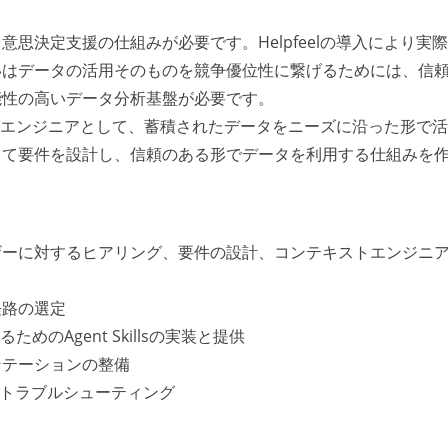
思決定支援の仕組みが必要です。Helpfeelの導入により実
いはデータの活用そのものを競争優位性に繋げるためには、信
能性の高いデータ分析基盤が必要です。
ィクスエンジニアとして、蓄積されたデータをニーズに沿った形で
じて要件を設計し、信頼のある形でデータを利用する仕組みを
。
ザーに対するヒアリング、要件の設計、コンテキストエンジニ
経路の選定
のAgent Skillsの実装と提供
ンテーションの整備
拡張、トラブルシューティング