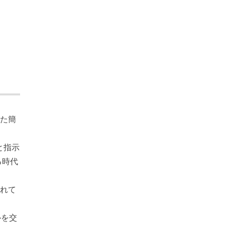
いた簡
 と指示
る時代
られて
ルを交