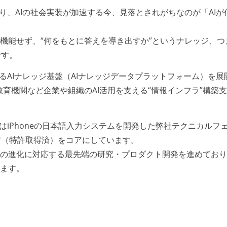
より、AIの社会実装が加速する今、見落とされがちなのが「AIが
く機能せず、“何をもとに答えを導き出すか”というナレッジ、つ
です。
を支えるAIナレッジ基盤（AIナレッジデータプラットフォーム）を展
教育機関など企業や組織のAI活用を支える“情報インフラ”構築
eel」はiPhoneの日本語入力システムを開発した弊社テクニカルフ
術（特許取得済）をコアにしています。
用の進化に対応する最先端の研究・プロダクト開発を進めてお
います。