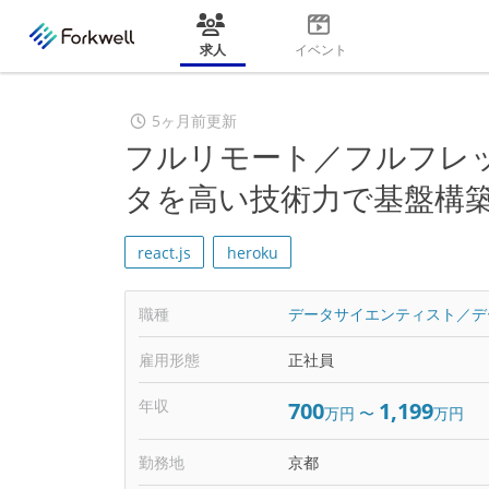
求人
イベント
5ヶ月前更新
フルリモート／フルフレッ
タを高い技術力で基盤構
react.js
heroku
職種
データサイエンティスト／デ
雇用形態
正社員
年収
700
1,199
万円
〜
万円
勤務地
京都