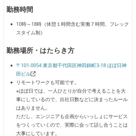
勤務時間
任で好きなものを使うことができる
企画を決定する場に、実装を担当する開発メンバーが
10時～18時（休憩１時間含む実働７時間、フレック
参加している
スタイム制）
タスクの見積もりは、実装を担当するメンバーが中心
となって行う
勤務場所・はたらき方
全体のスケジュール管理は、途中の成果を随時確認し
ながら、納期または盛り込む機能を柔軟に調整する形
〒101-0054 東京都千代田区神田錦町3-18 ほぼ日神
で行う
田ビル
テストの実施度
リモートワークも可能です。
※ほぼ日では、一人ひとりが自分で考えることを大
ほとんどのプロダクトコードに単体テストを記述、実
事にしているので、出社日数などに決まったルール
施している
はありません。
想定される複数環境での品質チェックを義務づけてい
ただし、エンジニアも企画からいっしょにサービス
る
をつくっていくので、実際に会って話し合うことは
アジャイル実践状況
大事にしています。