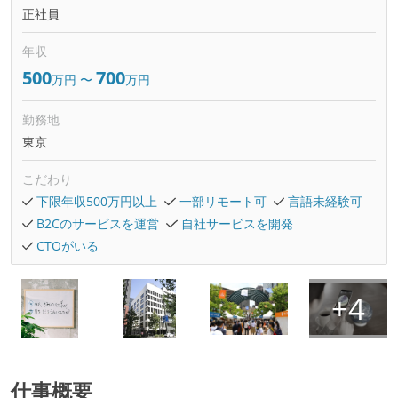
正社員
年収
500
700
万円
〜
万円
勤務地
東京
こだわり
下限年収500万円以上
一部リモート可
言語未経験可
B2Cのサービスを運営
自社サービスを開発
CTOがいる
仕事概要