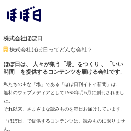
待遇・福利厚生
入社時には、各自希望のスペックの PC やディスプレ
イが支給される
ストックオプションまたは自社株購入支援制度がある
株式会社ほぼ日
職業安定法に対応する記載事項
株式会社ほぼ日
ってどんな会社？
労働契約期間：無期雇用
ほぼ日は、 人々が集う「場」をつくり 、「いい
休憩時間：1時間
時間」を提供するコンテンツを届ける会社です。
フレックスタイム制の所定労働時間：1日平均7時間相
当
私たちの主な「場」である「ほぼ日刊イトイ新聞」は、
試用期間：あり（3ヶ月間）
無料のウェブメディアとして1998年月6月に創刊されまし
社会保険：各種社会保険完備（雇用・労災・健康・厚
た。
生年金）
それ以来、さまざまな読みものを毎日お届けしています。
受動喫煙防止措置：屋内禁煙
「ほぼ日」で提供するコンテンツは、読みものに限りませ
ん。