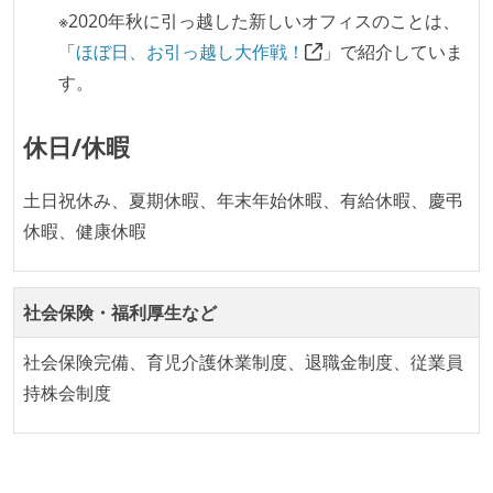
※2020年秋に引っ越した新しいオフィスのことは、
デイリーでスタンドアップミーティング、またはそれ
「
ほぼ日、お引っ越し大作戦！
」で紹介していま
に準じるチーム内の打ち合わせを行っている
す。
ワークフローの整備
休日/休暇
全てのコードをバージョン管理ツールで管理している
各メンバーが実装したコードのマージは Pull Request
土日祝休み、夏期休暇、年末年始休暇、有給休暇、慶弔
ベースで行われる
休暇、健康休暇
自動（＝システム化され、1コマンドで実行できる）
ビルド、自動デプロイ環境が整備されている
オープンな情報共有
社会保険・福利厚生など
KPI などチームの目標・実績値について、メンバーの
社会保険完備、育児介護休業制度、退職金制度、従業員
誰もがいつでも閲覧可能になっている
持株会制度
労働環境の自由度
フレックスタイム制または裁量労働制を採用している