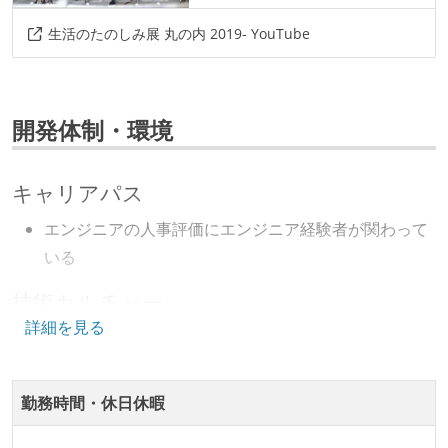
生活のたのしみ展 丸の内 2019- YouTube
開発体制・環境
キャリアパス
エンジニアの人事評価にエンジニア経験者が関わって
いる
技術カルチャー
詳細を見る
CTO またはそれに準じる、技術やワークフローの標準
化を行う役割の人・部門が存在する
勤務時間・休日休暇
開発メンバーの裁量
OS やエディタ、IDE といった個人の環境は、各自の責