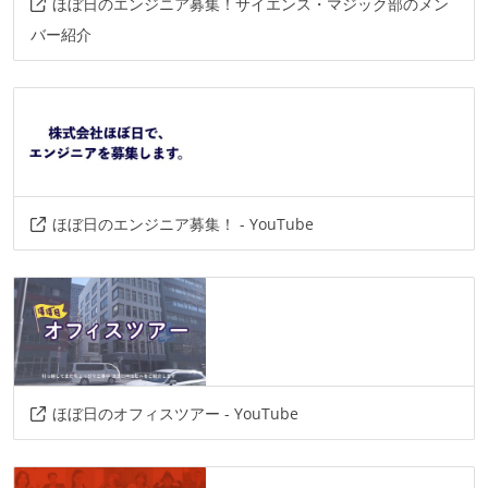
その他
ほぼ日のエンジニア募集！サイエンス・マジック部のメン
kubernetes
cdn
amazon-lambda
バー紹介
amazon-ec2
amazon-s3
amazon-auto-scaling
wordpress
docker
amazon-web-services
terraform
google-cloud-platform
その他、現場で使われている技術
ほぼ日のエンジニア募集！ - YouTube
言語
perl
node.js
go
ruby
python
フレームワーク
vue.js
react.js
ほぼ日のオフィスツアー - YouTube
データベース
postgresql