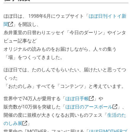
ほぼ日は、 1998年6月にウェブサイト「
ほぼ日刊イトイ新
聞
」を開設し、
糸井重里の日替わりエッセイ「今日のダーリン」やインタ
ビュー記事など
オリジナルの読みものをお届けしながら、人々の集う
「場」をつくってきました。
ほぼ日では、たのしんでもらいたい、届けたいと思ってつ
くった
「おたのしみ」すべてを「コンテンツ」と考えています。
世界中で74万人が愛用する「
ほぼ日手帳
」や
販売数が10万個を突破した「
ほぼ日のアースボール
」、
開催の度に規模が大きくなるお買いものフェス「
生活のた
のしみ展
」
世界中の『MOTHER』ファンに届ける「
ほぼ日MOTHERプ