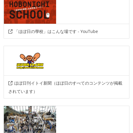
プロジェクト管理
trello
情報共有ツール
「ほぼ日の學校」はこんな場です - YouTube
confluence
その他
circleci
firebase
ほぼ日刊イトイ新聞（ほぼ日のすべてのコンテンツが掲載
されています）