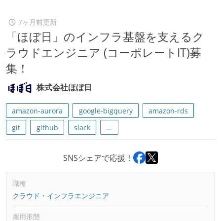
7ヶ月前更新
「ほぼ日」のインフラ基盤を支えるク
ラウドエンジニア (コーポレートIT)募
集！
株式会社ほぼ日
amazon-aurora
google-bigquery
amazon-rds
git
github
slack
...
SNSシェアで応援！
職種
クラウド・インフラエンジニア
雇用形態